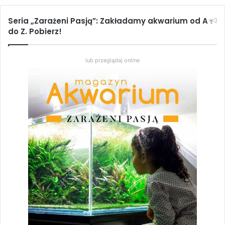
Dodaj do koszyka
Seria „Zarażeni Pasją”: Zakładamy akwarium od A
do Z. Pobierz!
Zakładanie nanorafy
lub przeglądaj online
2,70
zł
Dodaj do koszyka
Koniki morskie w akwarium
2,70
zł
Dodaj do koszyka