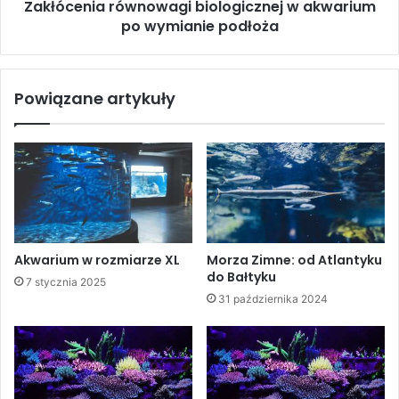
Zakłócenia równowagi biologicznej w akwarium
po wymianie podłoża
Powiązane artykuły
Pierwsze akwarium morskie
23,00
zł
Akwarium w rozmiarze XL
Morza Zimne: od Atlantyku
Dodaj do koszyka
do Bałtyku
7 stycznia 2025
31 października 2024