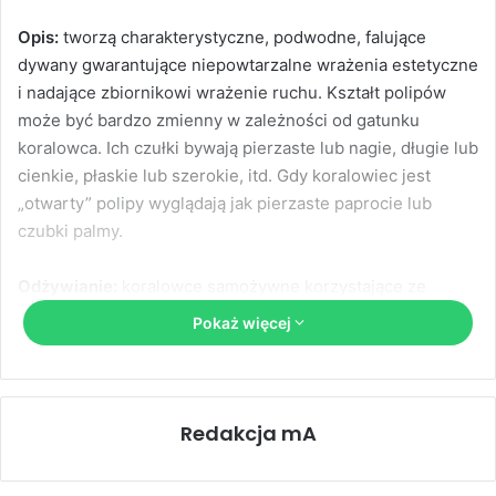
Opis:
tworzą charakterystyczne, podwodne, falujące
dywany gwarantujące niepowtarzalne wrażenia estetyczne
i nadające zbiornikowi wrażenie ruchu. Kształt polipów
może być bardzo zmienny w zależności od gatunku
koralowca. Ich czułki bywają pierzaste lub nagie, długie lub
cienkie, płaskie lub szerokie, itd. Gdy koralowiec jest
„otwarty” polipy wyglądają jak pierzaste paprocie lub
czubki palmy.
Odżywianie:
koralowce samożywne korzystające ze
znajdujących się w ich ciele zooksantelli.
Pokaż więcej
Uwagi:
koralowce te wymagają silnego ruchu wody
niosącego dobrze natlenione warstwy wody, i silnego
światła. W zależności od różnic gatunkowych mogą
Redakcja mA
wystąpić specyficzne wymagania, szczególnie dotyczące
oświetlenia. O tym, czy wszystkie wymagania koralowca