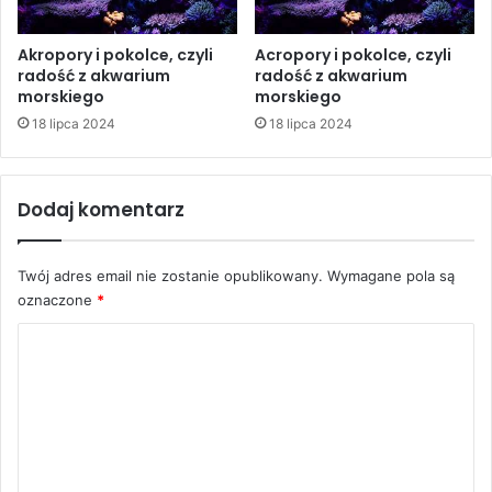
Akropory i pokolce, czyli
Acropory i pokolce, czyli
radość z akwarium
radość z akwarium
morskiego
morskiego
18 lipca 2024
18 lipca 2024
Dodaj komentarz
Grzybowieńce i koralowce miękkie w akwarium morskim
Zakres
3,50
zł
–
9,90
zł
Twój adres email nie zostanie opublikowany.
Wymagane pola są
cen:
oznaczone
*
od
Wybierz opcje
3,50 zł
K
do
o
9,90 zł
m
Prenumerata Magazynu Akwarium
e
Zakres
55,00
zł
–
264,00
zł
cen:
n
od
Wybierz opcje