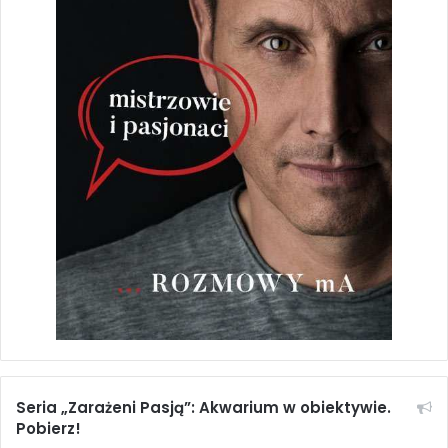
Dodaj do koszyka
akwarium morskie
akwarystyka morska
Clavularia
koralowce miękkie
Seria „Zarażeni Pasją”: Akwarium w obiektywie.
Pobierz!