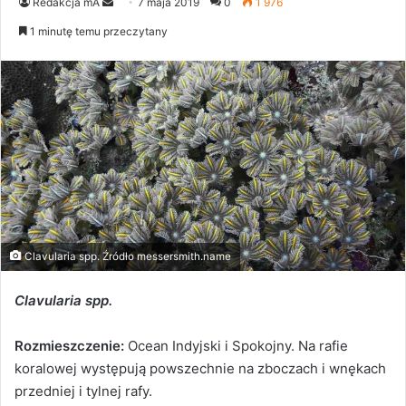
Send
Redakcja mA
7 maja 2019
0
1 976
an
1 minutę temu przeczytany
email
Clavularia spp. Źródło messersmith.name
Clavularia spp.
Rozmieszczenie:
Ocean Indyjski i Spokojny. Na rafie
koralowej występują powszechnie na zboczach i wnękach
przedniej i tylnej rafy.