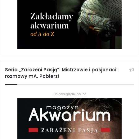
Pomakantowate w akwarium
2,46
zł
Dodaj do koszyka
Dźwięki w środowisku wodnym i ich wpływ na
zwierzęta żyjące w wodzie
Seria „Zarażeni Pasją”: Mistrzowie i pasjonaci:
2,70
zł
rozmowy mA. Pobierz!
Dodaj do koszyka
lub przeglądaj online
Morskie akwarium biotopowe – strefa przybrzeżna
Bałtyku
2,16
zł