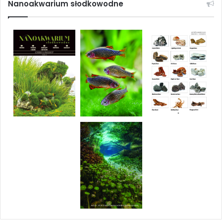
Nanoakwarium słodkowodne
Choroby ryb w akwariach morskich: przyczyny –
rozwój – symptomy – leczenie
55,00
zł
Dowiedz się więcej
Diseases in marine aquarium fish
55,00
zł
Dodaj do koszyka
Odpieniacz
2,46
zł