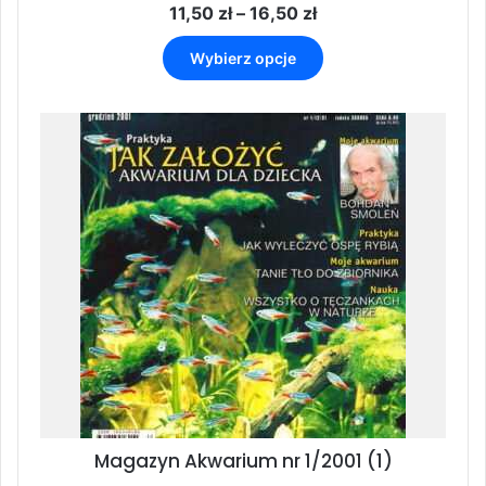
Zakres
11,50
zł
–
16,50
zł
cen:
Ten
od
Wybierz opcje
produkt
11,50 zł
ma
do
wiele
16,50 zł
wariantów.
Opcje
można
wybrać
na
stronie
produktu
Magazyn Akwarium nr 1/2001 (1)