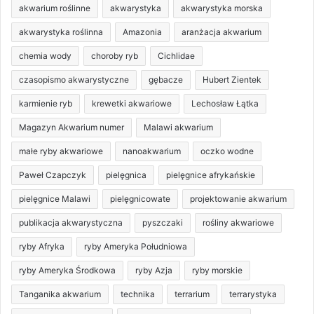
akwarium roślinne
akwarystyka
akwarystyka morska
akwarystyka roślinna
Amazonia
aranżacja akwarium
chemia wody
choroby ryb
Cichlidae
czasopismo akwarystyczne
gębacze
Hubert Zientek
karmienie ryb
krewetki akwariowe
Lechosław Łątka
Magazyn Akwarium numer
Malawi akwarium
małe ryby akwariowe
nanoakwarium
oczko wodne
Paweł Czapczyk
pielęgnica
pielęgnice afrykańskie
pielęgnice Malawi
pielęgnicowate
projektowanie akwarium
publikacja akwarystyczna
pyszczaki
rośliny akwariowe
ryby Afryka
ryby Ameryka Południowa
ryby Ameryka Środkowa
ryby Azja
ryby morskie
Tanganika akwarium
technika
terrarium
terrarystyka