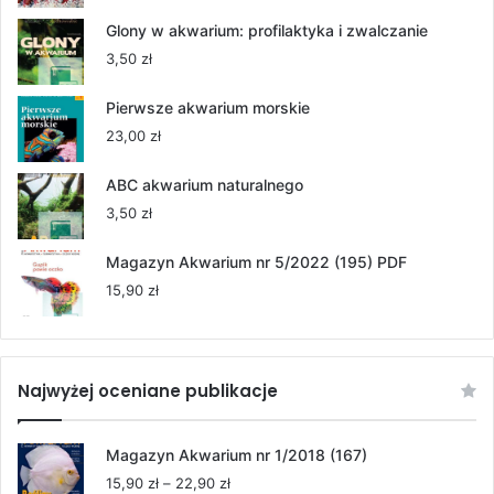
cen:
od
Glony w akwarium: profilaktyka i zwalczanie
55,00 zł
3,50
zł
do
264,00 zł
Pierwsze akwarium morskie
23,00
zł
ABC akwarium naturalnego
3,50
zł
Magazyn Akwarium nr 5/2022 (195) PDF
15,90
zł
Najwyżej oceniane publikacje
Magazyn Akwarium nr 1/2018 (167)
Zakres
15,90
zł
–
22,90
zł