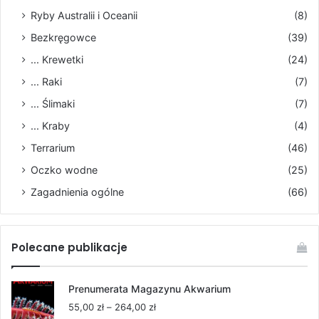
Ryby Australii i Oceanii
(8)
Bezkręgowce
(39)
... Krewetki
(24)
... Raki
(7)
... Ślimaki
(7)
... Kraby
(4)
Terrarium
(46)
Oczko wodne
(25)
Zagadnienia ogólne
(66)
Polecane publikacje
Prenumerata Magazynu Akwarium
Zakres
55,00
zł
–
264,00
zł