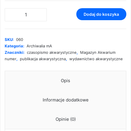
ilość
Dodaj do koszyka
Magazyn
Akwarium
nr
4/2007
SKU:
060
(60)
Kategoria:
Archiwalia mA
Znaczniki:
czasopismo akwarystyczne
,
Magazyn Akwarium
numer
,
publikacja akwarystyczna
,
wydawnictwo akwarystyczne
Opis
Informacje dodatkowe
Opinie (0)