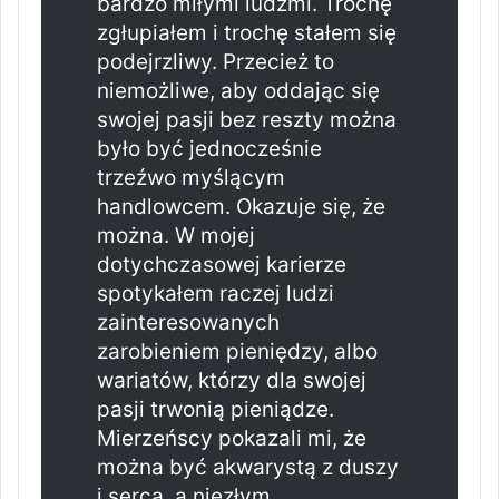
bardzo miłymi ludźmi. Trochę
zgłupiałem i trochę stałem się
podejrzliwy. Przecież to
niemożliwe, aby oddając się
swojej pasji bez reszty można
było być jednocześnie
trzeźwo myślącym
handlowcem. Okazuje się, że
można. W mojej
dotychczasowej karierze
spotykałem raczej ludzi
zainteresowanych
zarobieniem pieniędzy, albo
wariatów, którzy dla swojej
pasji trwonią pieniądze.
Mierzeńscy pokazali mi, że
można być akwarystą z duszy
i serca, a niezłym