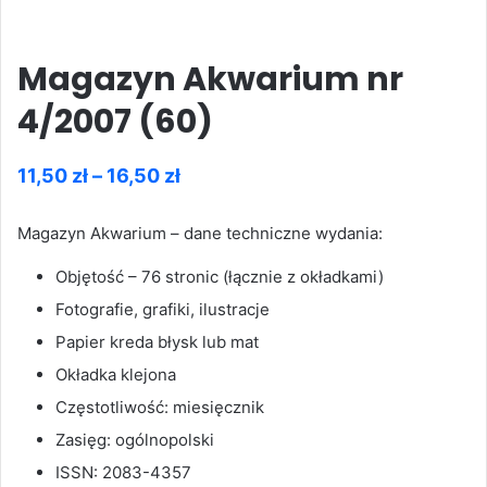
Magazyn Akwarium nr
4/2007 (60)
Zakres
11,50
zł
–
16,50
zł
cen:
Magazyn Akwarium – dane techniczne wydania:
od
11,50 zł
Objętość – 76 stronic (łącznie z okładkami)
do
Fotografie, grafiki, ilustracje
16,50 zł
Papier kreda błysk lub mat
Okładka klejona
Częstotliwość: miesięcznik
Zasięg: ogólnopolski
ISSN: 2083-4357