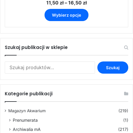
Zakres
11,50
zł
–
16,50
zł
cen:
Ten
od
Wybierz opcje
produkt
11,50 zł
ma
do
wiele
16,50 zł
wariantów.
Opcje
Szukaj publikacji w sklepie
można
wybrać
na
Szukaj:
Szukaj
stronie
produktu
Kategorie publikacji
Magazyn Akwarium
(219)
Prenumerata
(1)
Archiwalia mA
(217)