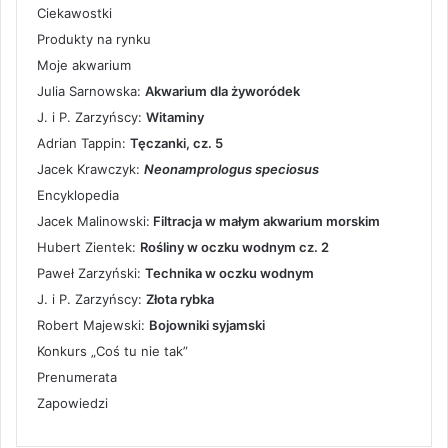
Ciekawostki
Produkty na rynku
Moje akwarium
Julia Sarnowska:
Akwarium dla żyworódek
J. i P. Zarzyńscy:
Witaminy
Adrian Tappin:
Tęczanki, cz. 5
Jacek Krawczyk:
Neonamprologus speciosus
Encyklopedia
Jacek Malinowski:
Filtracja w małym akwarium morskim
Hubert Zientek:
Rośliny w oczku wodnym cz. 2
Paweł Zarzyński:
Technika w oczku wodnym
J. i P. Zarzyńscy:
Złota rybka
Robert Majewski:
Bojowniki syjamski
Konkurs „Coś tu nie tak”
Prenumerata
Zapowiedzi