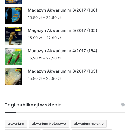
cen:
od
Magazyn Akwarium nr 6/2017 (166)
15,90 zł
Zakres
15,90
zł
–
22,90
zł
do
cen:
22,90 zł
od
Magazyn Akwarium nr 5/2017 (165)
15,90 zł
Zakres
15,90
zł
–
22,90
zł
do
cen:
22,90 zł
od
Magazyn Akwarium nr 4/2017 (164)
15,90 zł
Zakres
15,90
zł
–
22,90
zł
do
cen:
22,90 zł
od
Magazyn Akwarium nr 3/2017 (163)
15,90 zł
Zakres
15,90
zł
–
22,90
zł
do
cen:
22,90 zł
od
15,90 zł
do
Tagi publikacji w sklepie
22,90 zł
akwarium
akwarium biotopowe
akwarium morskie