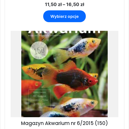
Zakres
11,50
zł
–
16,50
zł
cen:
Ten
od
Wybierz opcje
produkt
11,50 zł
ma
do
wiele
16,50 zł
wariantów.
Opcje
można
wybrać
na
stronie
produktu
Magazyn Akwarium nr 6/2015 (150)