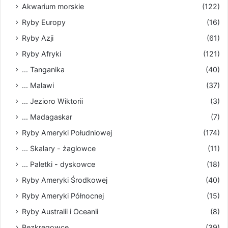
Akwarium morskie
(122)
Ryby Europy
(16)
Ryby Azji
(61)
Ryby Afryki
(121)
... Tanganika
(40)
... Malawi
(37)
... Jezioro Wiktorii
(3)
... Madagaskar
(7)
Ryby Ameryki Południowej
(174)
... Skalary - żaglowce
(11)
... Paletki - dyskowce
(18)
Ryby Ameryki Środkowej
(40)
Ryby Ameryki Północnej
(15)
Ryby Australii i Oceanii
(8)
Bezkręgowce
(39)