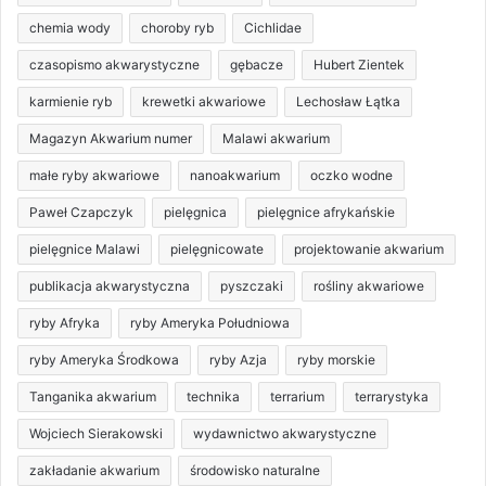
chemia wody
choroby ryb
Cichlidae
czasopismo akwarystyczne
gębacze
Hubert Zientek
karmienie ryb
krewetki akwariowe
Lechosław Łątka
Magazyn Akwarium numer
Malawi akwarium
małe ryby akwariowe
nanoakwarium
oczko wodne
Paweł Czapczyk
pielęgnica
pielęgnice afrykańskie
pielęgnice Malawi
pielęgnicowate
projektowanie akwarium
publikacja akwarystyczna
pyszczaki
rośliny akwariowe
ryby Afryka
ryby Ameryka Południowa
ryby Ameryka Środkowa
ryby Azja
ryby morskie
Tanganika akwarium
technika
terrarium
terrarystyka
Wojciech Sierakowski
wydawnictwo akwarystyczne
zakładanie akwarium
środowisko naturalne