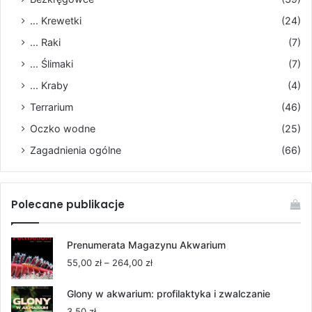
... Krewetki
(24)
... Raki
(7)
... Ślimaki
(7)
... Kraby
(4)
Terrarium
(46)
Oczko wodne
(25)
Zagadnienia ogólne
(66)
Polecane publikacje
Prenumerata Magazynu Akwarium
Zakres
55,00
zł
–
264,00
zł
cen:
od
Glony w akwarium: profilaktyka i zwalczanie
55,00 zł
3,50
zł