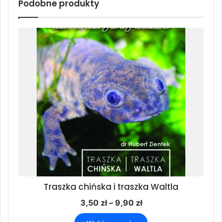
Podobne produkty
Traszka chińska i traszka Waltla
Zakres
3,50
zł
–
9,90
zł
cen:
Ten