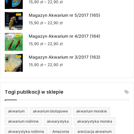
Zakres
15,90
zł
–
22,90
zł
do
cen:
22,90 zł
od
Magazyn Akwarium nr 5/2017 (165)
15,90 zł
Zakres
15,90
zł
–
22,90
zł
do
cen:
22,90 zł
od
Magazyn Akwarium nr 4/2017 (164)
15,90 zł
Zakres
15,90
zł
–
22,90
zł
do
cen:
22,90 zł
od
Magazyn Akwarium nr 3/2017 (163)
15,90 zł
Zakres
15,90
zł
–
22,90
zł
do
cen:
22,90 zł
od
15,90 zł
do
Tagi publikacji w sklepie
22,90 zł
akwarium
akwarium biotopowe
akwarium morskie
akwarium roślinne
akwarystyka
akwarystyka morska
akwarystyka roślinna
Amazonia
aranżacja akwarium