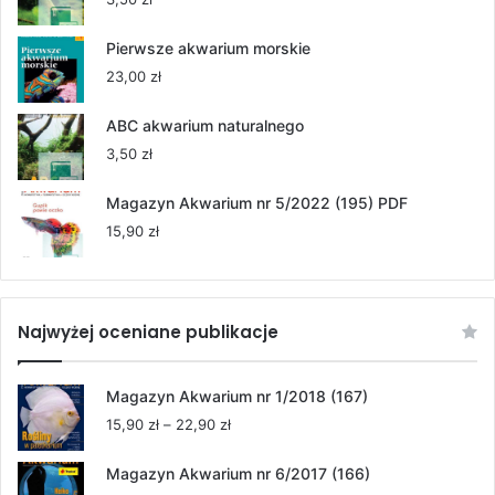
do
264,00 zł
Pierwsze akwarium morskie
23,00
zł
ABC akwarium naturalnego
3,50
zł
Magazyn Akwarium nr 5/2022 (195) PDF
15,90
zł
Najwyżej oceniane publikacje
Magazyn Akwarium nr 1/2018 (167)
Zakres
15,90
zł
–
22,90
zł
cen:
od
Magazyn Akwarium nr 6/2017 (166)
15,90 zł