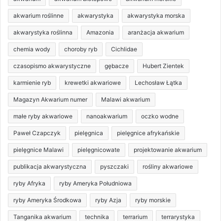
akwarium roślinne
akwarystyka
akwarystyka morska
akwarystyka roślinna
Amazonia
aranżacja akwarium
chemia wody
choroby ryb
Cichlidae
czasopismo akwarystyczne
gębacze
Hubert Zientek
karmienie ryb
krewetki akwariowe
Lechosław Łątka
Magazyn Akwarium numer
Malawi akwarium
małe ryby akwariowe
nanoakwarium
oczko wodne
Paweł Czapczyk
pielęgnica
pielęgnice afrykańskie
pielęgnice Malawi
pielęgnicowate
projektowanie akwarium
publikacja akwarystyczna
pyszczaki
rośliny akwariowe
ryby Afryka
ryby Ameryka Południowa
ryby Ameryka Środkowa
ryby Azja
ryby morskie
Tanganika akwarium
technika
terrarium
terrarystyka