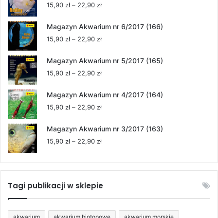
Zakres
15,90
zł
–
22,90
zł
cen:
od
Magazyn Akwarium nr 6/2017 (166)
15,90 zł
Zakres
15,90
zł
–
22,90
zł
do
cen:
22,90 zł
od
Magazyn Akwarium nr 5/2017 (165)
15,90 zł
Zakres
15,90
zł
–
22,90
zł
do
cen:
22,90 zł
od
Magazyn Akwarium nr 4/2017 (164)
15,90 zł
Zakres
15,90
zł
–
22,90
zł
do
cen:
22,90 zł
od
Magazyn Akwarium nr 3/2017 (163)
15,90 zł
Zakres
15,90
zł
–
22,90
zł
do
cen:
22,90 zł
od
15,90 zł
do
Tagi publikacji w sklepie
22,90 zł
akwarium
akwarium biotopowe
akwarium morskie