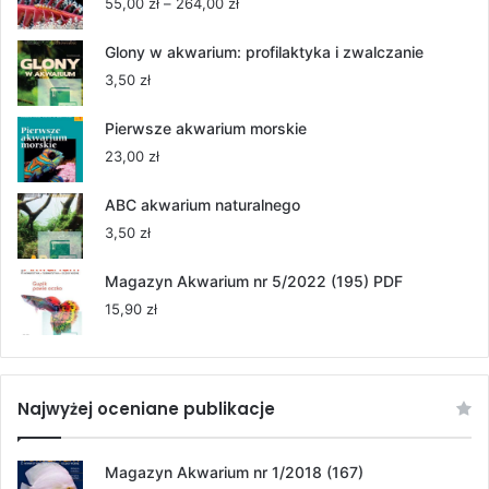
Zakres
55,00
zł
–
264,00
zł
cen:
od
Glony w akwarium: profilaktyka i zwalczanie
55,00 zł
3,50
zł
do
264,00 zł
Pierwsze akwarium morskie
23,00
zł
ABC akwarium naturalnego
3,50
zł
Magazyn Akwarium nr 5/2022 (195) PDF
15,90
zł
Najwyżej oceniane publikacje
Magazyn Akwarium nr 1/2018 (167)