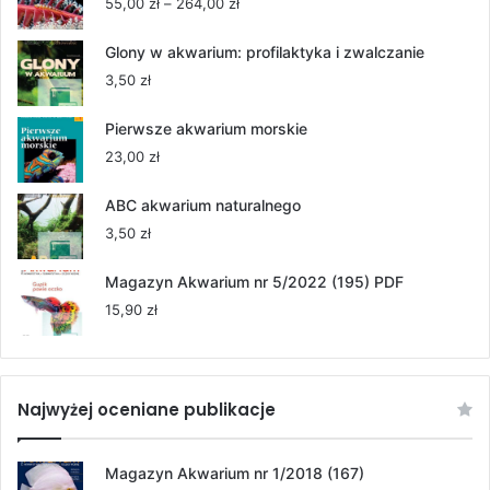
Zakres
55,00
zł
–
264,00
zł
cen:
od
Glony w akwarium: profilaktyka i zwalczanie
55,00 zł
3,50
zł
do
264,00 zł
Pierwsze akwarium morskie
23,00
zł
ABC akwarium naturalnego
3,50
zł
Magazyn Akwarium nr 5/2022 (195) PDF
15,90
zł
Najwyżej oceniane publikacje
Magazyn Akwarium nr 1/2018 (167)