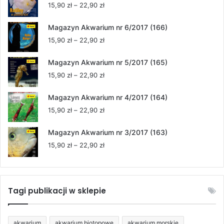
Zakres
15,90
zł
–
22,90
zł
cen:
od
Magazyn Akwarium nr 6/2017 (166)
15,90 zł
Zakres
15,90
zł
–
22,90
zł
do
cen:
22,90 zł
od
Magazyn Akwarium nr 5/2017 (165)
15,90 zł
Zakres
15,90
zł
–
22,90
zł
do
cen:
22,90 zł
od
Magazyn Akwarium nr 4/2017 (164)
15,90 zł
Zakres
15,90
zł
–
22,90
zł
do
cen:
22,90 zł
od
Magazyn Akwarium nr 3/2017 (163)
15,90 zł
Zakres
15,90
zł
–
22,90
zł
do
cen:
22,90 zł
od
15,90 zł
do
Tagi publikacji w sklepie
22,90 zł
akwarium
akwarium biotopowe
akwarium morskie