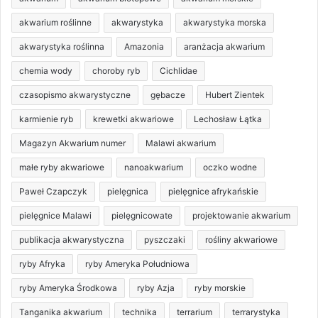
akwarium roślinne
akwarystyka
akwarystyka morska
akwarystyka roślinna
Amazonia
aranżacja akwarium
chemia wody
choroby ryb
Cichlidae
czasopismo akwarystyczne
gębacze
Hubert Zientek
karmienie ryb
krewetki akwariowe
Lechosław Łątka
Magazyn Akwarium numer
Malawi akwarium
małe ryby akwariowe
nanoakwarium
oczko wodne
Paweł Czapczyk
pielęgnica
pielęgnice afrykańskie
pielęgnice Malawi
pielęgnicowate
projektowanie akwarium
publikacja akwarystyczna
pyszczaki
rośliny akwariowe
ryby Afryka
ryby Ameryka Południowa
ryby Ameryka Środkowa
ryby Azja
ryby morskie
Tanganika akwarium
technika
terrarium
terrarystyka