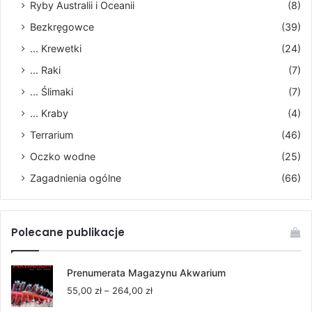
Ryby Australii i Oceanii
(8)
Bezkręgowce
(39)
... Krewetki
(24)
... Raki
(7)
... Ślimaki
(7)
... Kraby
(4)
Terrarium
(46)
Oczko wodne
(25)
Zagadnienia ogólne
(66)
Polecane publikacje
Prenumerata Magazynu Akwarium
Zakres
55,00
zł
–
264,00
zł
cen: