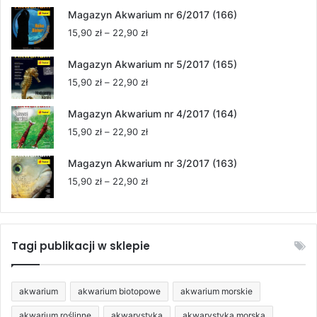
od
Magazyn Akwarium nr 6/2017 (166)
15,90 zł
Zakres
15,90
zł
–
22,90
zł
do
cen:
22,90 zł
od
Magazyn Akwarium nr 5/2017 (165)
15,90 zł
Zakres
15,90
zł
–
22,90
zł
do
cen:
22,90 zł
od
Magazyn Akwarium nr 4/2017 (164)
15,90 zł
Zakres
15,90
zł
–
22,90
zł
do
cen:
22,90 zł
od
Magazyn Akwarium nr 3/2017 (163)
15,90 zł
Zakres
15,90
zł
–
22,90
zł
do
cen:
22,90 zł
od
15,90 zł
do
Tagi publikacji w sklepie
22,90 zł
akwarium
akwarium biotopowe
akwarium morskie
akwarium roślinne
akwarystyka
akwarystyka morska