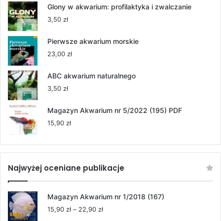
od
Glony w akwarium: profilaktyka i zwalczanie
55,00 zł
3,50
zł
do
264,00 zł
Pierwsze akwarium morskie
23,00
zł
ABC akwarium naturalnego
3,50
zł
Magazyn Akwarium nr 5/2022 (195) PDF
15,90
zł
Najwyżej oceniane publikacje
Magazyn Akwarium nr 1/2018 (167)
Zakres
15,90
zł
–
22,90
zł
cen: