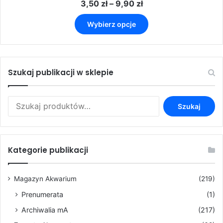
Zakres
3,50
zł
–
9,90
zł
cen:
Ten
od
Wybierz opcje
produkt
3,50 zł
ma
do
wiele
9,90 zł
wariantów.
Opcje
Szukaj publikacji w sklepie
można
wybrać
Szukaj:
na
Szukaj
stronie
produktu
Kategorie publikacji
Magazyn Akwarium
(219)
Prenumerata
(1)
Archiwalia mA
(217)