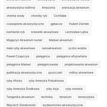
akwarystyka roślinna
Amazonia
aranżacja akwarium
chemia wody
choroby ryb
Cichlidae
czasopismo akwarystyczne
gębacze
Hubert Zientek
karmienie ryb
krewetki akwariowe
Lechosław Łątka
Magazyn Akwarium numer
Malawi akwarium
małe ryby akwariowe
nanoakwarium
oczko wodne
Paweł Czapczyk
pielęgnica
pielęgnice afrykańskie
pielęgnice Malawi
pielęgnicowate
projektowanie akwarium
publikacja akwarystyczna
pyszczaki
rośliny akwariowe
ryby Afryka
ryby Ameryka Południowa
ryby Ameryka Środkowa
ryby Azja
ryby morskie
Tanganika akwarium
technika
terrarium
terrarystyka
Wojciech Sierakowski
wydawnictwo akwarystyczne