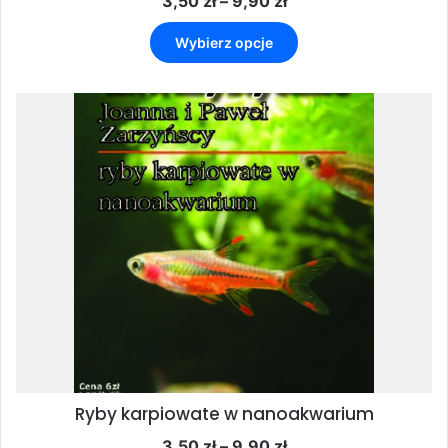
Zakres
3,50
zł
–
9,90
zł
cen:
Ten
od
Wybierz opcje
produkt
3,50 zł
ma
do
wiele
9,90 zł
wariantów.
Opcje
można
wybrać
na
stronie
produktu
Ryby karpiowate w nanoakwarium
Zakres
3,50
zł
–
9,90
zł