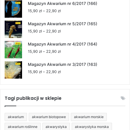
od
Magazyn Akwarium nr 6/2017 (166)
15,90 zł
Zakres
15,90
zł
–
22,90
zł
do
cen:
22,90 zł
od
Magazyn Akwarium nr 5/2017 (165)
15,90 zł
Zakres
15,90
zł
–
22,90
zł
do
cen:
22,90 zł
od
Magazyn Akwarium nr 4/2017 (164)
15,90 zł
Zakres
15,90
zł
–
22,90
zł
do
cen:
22,90 zł
od
Magazyn Akwarium nr 3/2017 (163)
15,90 zł
Zakres
15,90
zł
–
22,90
zł
do
cen:
22,90 zł
od
15,90 zł
do
Tagi publikacji w sklepie
22,90 zł
akwarium
akwarium biotopowe
akwarium morskie
akwarium roślinne
akwarystyka
akwarystyka morska