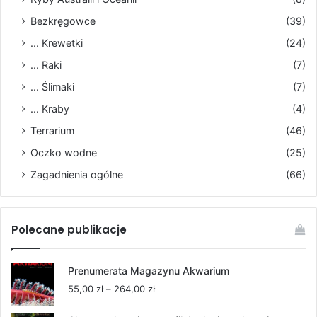
Bezkręgowce
(39)
... Krewetki
(24)
... Raki
(7)
... Ślimaki
(7)
... Kraby
(4)
Terrarium
(46)
Oczko wodne
(25)
Zagadnienia ogólne
(66)
Polecane publikacje
Prenumerata Magazynu Akwarium
Zakres
55,00
zł
–
264,00
zł
cen: