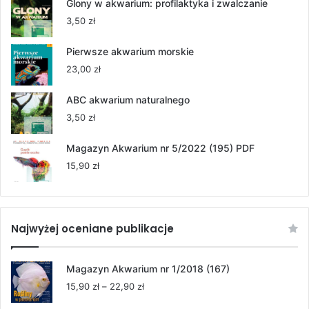
od
Glony w akwarium: profilaktyka i zwalczanie
55,00 zł
3,50
zł
do
264,00 zł
Pierwsze akwarium morskie
23,00
zł
ABC akwarium naturalnego
3,50
zł
Magazyn Akwarium nr 5/2022 (195) PDF
15,90
zł
Najwyżej oceniane publikacje
Magazyn Akwarium nr 1/2018 (167)
Zakres
15,90
zł
–
22,90
zł
cen: