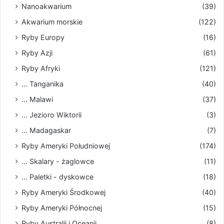
Nanoakwarium
(39)
Akwarium morskie
(122)
Ryby Europy
(16)
Ryby Azji
(61)
Ryby Afryki
(121)
... Tanganika
(40)
... Malawi
(37)
... Jezioro Wiktorii
(3)
... Madagaskar
(7)
Ryby Ameryki Południowej
(174)
... Skalary - żaglowce
(11)
... Paletki - dyskowce
(18)
Ryby Ameryki Środkowej
(40)
Ryby Ameryki Północnej
(15)
Ryby Australii i Oceanii
(8)