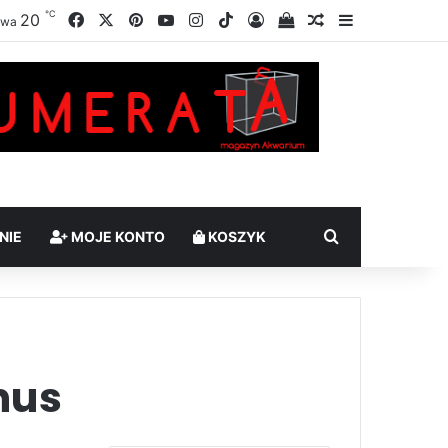
℃
Facebook
X
Pinterest
YouTube
Instagram
TikTok
20
Zaloguj
Sprawdź swój kosz
Losowy artykuł
Sidebar
awa
Szukaj
NIE
MOJE KONTO
KOSZYK
nus