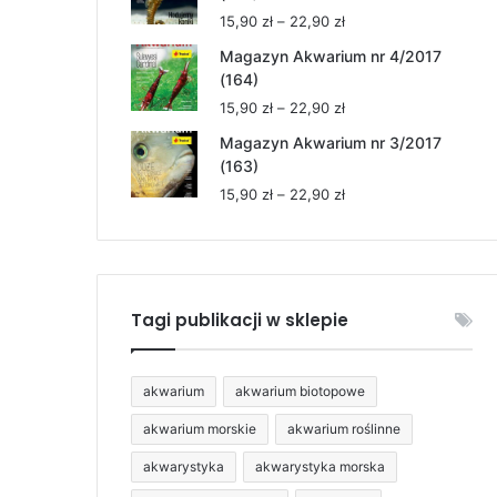
15,90 zł
Zakres
15,90
zł
–
22,90
zł
do
cen:
22,90 zł
Magazyn Akwarium nr 4/2017
od
(164)
15,90 zł
Zakres
15,90
zł
–
22,90
zł
do
cen:
22,90 zł
Magazyn Akwarium nr 3/2017
od
(163)
15,90 zł
Zakres
15,90
zł
–
22,90
zł
do
cen:
22,90 zł
od
15,90 zł
do
22,90 zł
Tagi publikacji w sklepie
akwarium
akwarium biotopowe
akwarium morskie
akwarium roślinne
akwarystyka
akwarystyka morska