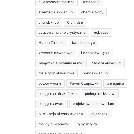
akwarystyka roślinna
Amazonia
aranżacja akwarium
chemia wody
choroby ryb
Cichlidae
czasopismo akwarystyczne
gębacze
Hubert Zientek
karmienie ryb
krewetki akwariowe
Lechosław Łątka
Magazyn Akwarium numer
Malawi akwarium
małe ryby akwariowe
nanoakwarium
oczko wodne
Paweł Czapczyk
pielęgnica
pielęgnice afrykańskie
pielęgnice Malawi
pielęgnicowate
projektowanie akwarium
publikacja akwarystyczna
pyszczaki
rośliny akwariowe
ryby Afryka