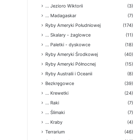
... Jezioro Wiktorii
(3)
... Madagaskar
(7)
Ryby Ameryki Południowej
(174)
... Skalary - żaglowce
(11)
... Paletki - dyskowce
(18)
Ryby Ameryki Środkowej
(40)
Ryby Ameryki Północnej
(15)
Ryby Australii i Oceanii
(8)
Bezkręgowce
(39)
... Krewetki
(24)
... Raki
(7)
... Ślimaki
(7)
... Kraby
(4)
Terrarium
(46)