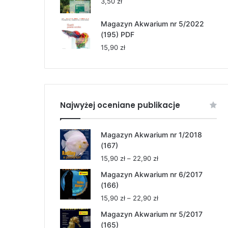
3,50
zł
Magazyn Akwarium nr 5/2022
(195) PDF
15,90
zł
Najwyżej oceniane publikacje
Magazyn Akwarium nr 1/2018
(167)
Zakres
15,90
zł
–
22,90
zł
cen:
Magazyn Akwarium nr 6/2017
od
(166)
15,90 zł
Zakres
15,90
zł
–
22,90
zł
do
cen:
22,90 zł
Magazyn Akwarium nr 5/2017
od
(165)