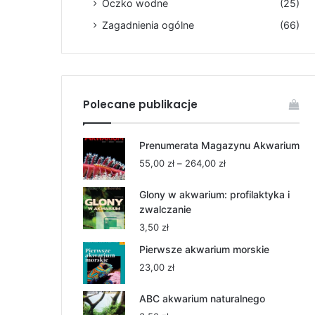
Oczko wodne
(25)
Zagadnienia ogólne
(66)
Polecane publikacje
Prenumerata Magazynu Akwarium
Zakres
55,00
zł
–
264,00
zł
cen:
od
Glony w akwarium: profilaktyka i
55,00 zł
zwalczanie
do
3,50
zł
264,00 zł
Pierwsze akwarium morskie
23,00
zł
ABC akwarium naturalnego