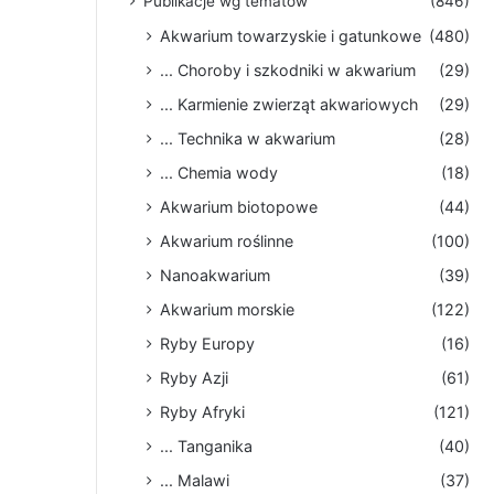
Publikacje wg tematów
(846)
Akwarium towarzyskie i gatunkowe
(480)
... Choroby i szkodniki w akwarium
(29)
... Karmienie zwierząt akwariowych
(29)
... Technika w akwarium
(28)
... Chemia wody
(18)
Akwarium biotopowe
(44)
Akwarium roślinne
(100)
Nanoakwarium
(39)
Akwarium morskie
(122)
Ryby Europy
(16)
Ryby Azji
(61)
Ryby Afryki
(121)
... Tanganika
(40)
... Malawi
(37)