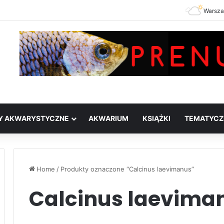
Warsz
Y AKWARYSTYCZNE
AKWARIUM
KSIĄŻKI
TEMATYCZ
Home
/
Produkty oznaczone “Calcinus laevimanus”
Calcinus laevima