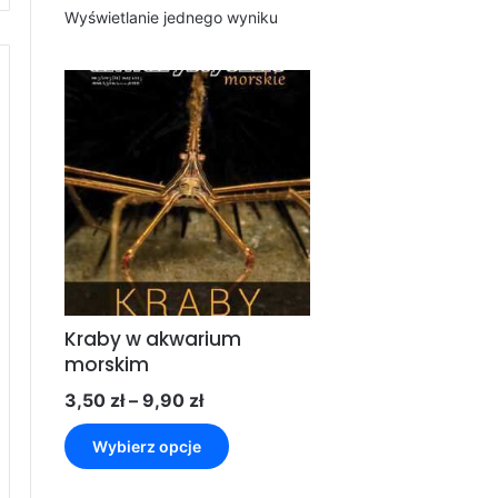
Wyświetlanie jednego wyniku
Kraby w akwarium
morskim
Zakres
3,50
zł
–
9,90
zł
cen:
Ten
od
Wybierz opcje
produkt
3,50 zł
ma
do