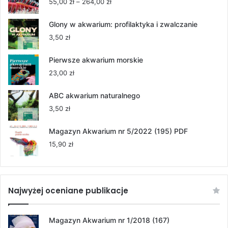
Zakres
55,00
zł
–
264,00
zł
cen:
od
Glony w akwarium: profilaktyka i zwalczanie
55,00 zł
3,50
zł
do
264,00 zł
Pierwsze akwarium morskie
23,00
zł
ABC akwarium naturalnego
3,50
zł
Magazyn Akwarium nr 5/2022 (195) PDF
15,90
zł
Najwyżej oceniane publikacje
Magazyn Akwarium nr 1/2018 (167)