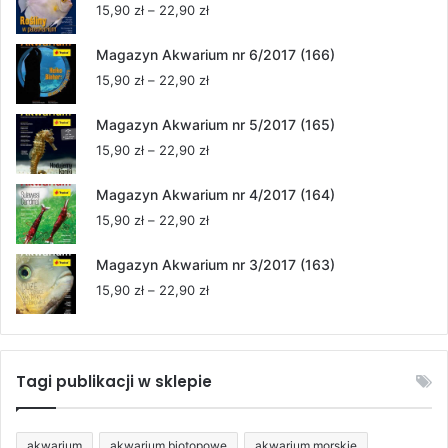
Zakres
15,90
zł
–
22,90
zł
cen:
od
Magazyn Akwarium nr 6/2017 (166)
15,90 zł
Zakres
15,90
zł
–
22,90
zł
do
cen:
22,90 zł
od
Magazyn Akwarium nr 5/2017 (165)
15,90 zł
Zakres
15,90
zł
–
22,90
zł
do
cen:
22,90 zł
od
Magazyn Akwarium nr 4/2017 (164)
15,90 zł
Zakres
15,90
zł
–
22,90
zł
do
cen:
22,90 zł
od
Magazyn Akwarium nr 3/2017 (163)
15,90 zł
Zakres
15,90
zł
–
22,90
zł
do
cen:
22,90 zł
od
15,90 zł
do
Tagi publikacji w sklepie
22,90 zł
akwarium
akwarium biotopowe
akwarium morskie