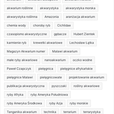
akwarium roślinne
akwarystyka
akwarystyka morska
akwarystyka roślinna
Amazonia
aranżacja akwarium
chemia wody
choroby ryb
Cichlidae
czasopismo akwarystyczne
gębacze
Hubert Zientek
karmienie ryb
krewetki akwariowe
Lechosław Łątka
Magazyn Akwarium numer
Malawi akwarium
małe ryby akwariowe
nanoakwarium
oczko wodne
Paweł Czapczyk
pielęgnica
pielęgnice afrykańskie
pielęgnice Malawi
pielęgnicowate
projektowanie akwarium
publikacja akwarystyczna
pyszczaki
rośliny akwariowe
ryby Afryka
ryby Ameryka Południowa
ryby Ameryka Środkowa
ryby Azja
ryby morskie
Tanganika akwarium
technika
terrarium
terrarystyka