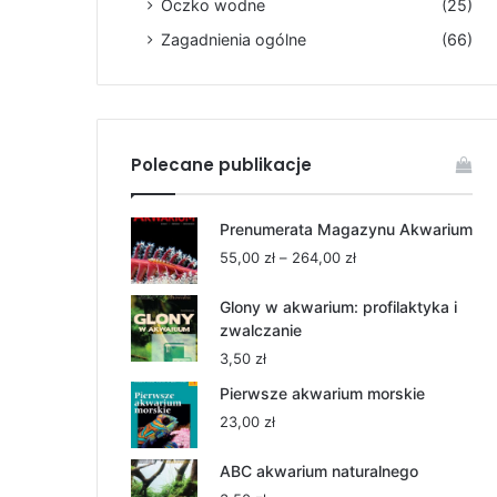
Oczko wodne
(25)
Zagadnienia ogólne
(66)
Polecane publikacje
Prenumerata Magazynu Akwarium
Zakres
55,00
zł
–
264,00
zł
cen:
od
Glony w akwarium: profilaktyka i
55,00 zł
zwalczanie
do
3,50
zł
264,00 zł
Pierwsze akwarium morskie
23,00
zł
ABC akwarium naturalnego