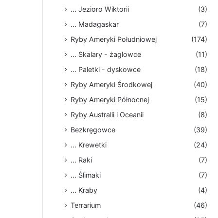
... Jezioro Wiktorii
(3)
... Madagaskar
(7)
Ryby Ameryki Południowej
(174)
... Skalary - żaglowce
(11)
... Paletki - dyskowce
(18)
Ryby Ameryki Środkowej
(40)
Ryby Ameryki Północnej
(15)
Ryby Australii i Oceanii
(8)
Bezkręgowce
(39)
... Krewetki
(24)
... Raki
(7)
... Ślimaki
(7)
... Kraby
(4)
Terrarium
(46)