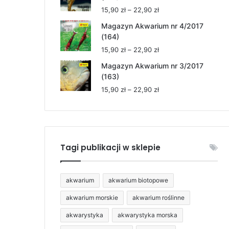
15,90 zł
Zakres
15,90
zł
–
22,90
zł
do
cen:
22,90 zł
Magazyn Akwarium nr 4/2017
od
(164)
15,90 zł
Zakres
15,90
zł
–
22,90
zł
do
cen:
22,90 zł
Magazyn Akwarium nr 3/2017
od
(163)
15,90 zł
Zakres
15,90
zł
–
22,90
zł
do
cen:
22,90 zł
od
15,90 zł
do
22,90 zł
Tagi publikacji w sklepie
akwarium
akwarium biotopowe
akwarium morskie
akwarium roślinne
akwarystyka
akwarystyka morska