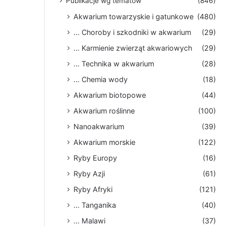
Publikacje wg tematów
(846)
Akwarium towarzyskie i gatunkowe
(480)
... Choroby i szkodniki w akwarium
(29)
... Karmienie zwierząt akwariowych
(29)
... Technika w akwarium
(28)
... Chemia wody
(18)
Akwarium biotopowe
(44)
Akwarium roślinne
(100)
Nanoakwarium
(39)
Akwarium morskie
(122)
Ryby Europy
(16)
Ryby Azji
(61)
Ryby Afryki
(121)
... Tanganika
(40)
... Malawi
(37)