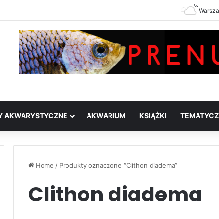
Warsz
Y AKWARYSTYCZNE
AKWARIUM
KSIĄŻKI
TEMATYCZ
Home
/
Produkty oznaczone “Clithon diadema”
Clithon diadema