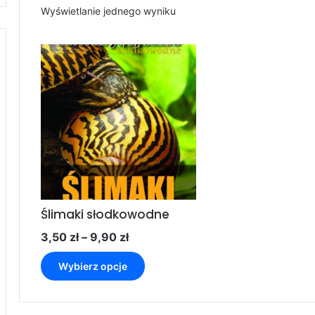
Wyświetlanie jednego wyniku
Ślimaki słodkowodne
Zakres
3,50
zł
–
9,90
zł
cen:
Ten
od
Wybierz opcje
produkt
3,50 zł
ma
do
wiele
9,90 zł