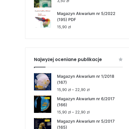
3,50
zł
Magazyn Akwarium nr 5/2022
(195) PDF
15,90
zł
Najwyżej oceniane publikacje
Magazyn Akwarium nr 1/2018
(167)
Zakres
15,90
zł
–
22,90
zł
cen:
Magazyn Akwarium nr 6/2017
od
(166)
15,90 zł
Zakres
15,90
zł
–
22,90
zł
do
cen:
22,90 zł
Magazyn Akwarium nr 5/2017
od
(165)