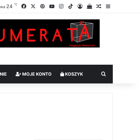
℃
Facebook
X
Pinterest
YouTube
Instagram
TikTok
24
Zaloguj
Sprawdź swój kosz
Losowy artykuł
Sidebar
awa
Szukaj
NIE
MOJE KONTO
KOSZYK