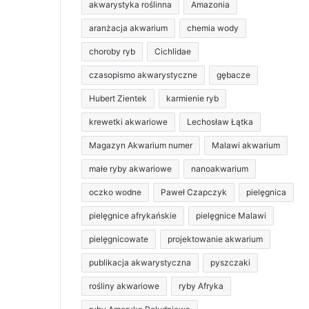
akwarystyka roślinna
Amazonia
aranżacja akwarium
chemia wody
choroby ryb
Cichlidae
czasopismo akwarystyczne
gębacze
Hubert Zientek
karmienie ryb
krewetki akwariowe
Lechosław Łątka
Magazyn Akwarium numer
Malawi akwarium
małe ryby akwariowe
nanoakwarium
oczko wodne
Paweł Czapczyk
pielęgnica
pielęgnice afrykańskie
pielęgnice Malawi
pielęgnicowate
projektowanie akwarium
publikacja akwarystyczna
pyszczaki
rośliny akwariowe
ryby Afryka