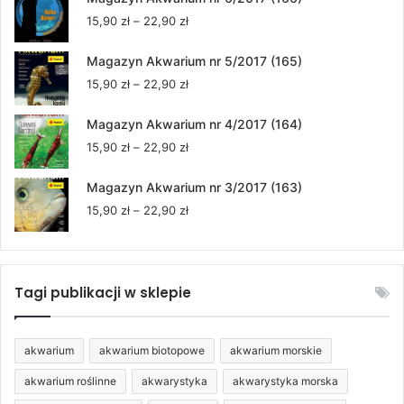
15,90 zł
Zakres
15,90
zł
–
22,90
zł
do
cen:
22,90 zł
od
Magazyn Akwarium nr 5/2017 (165)
15,90 zł
Zakres
15,90
zł
–
22,90
zł
do
cen:
22,90 zł
od
Magazyn Akwarium nr 4/2017 (164)
15,90 zł
Zakres
15,90
zł
–
22,90
zł
do
cen:
22,90 zł
od
Magazyn Akwarium nr 3/2017 (163)
15,90 zł
Zakres
15,90
zł
–
22,90
zł
do
cen:
22,90 zł
od
15,90 zł
do
Tagi publikacji w sklepie
22,90 zł
akwarium
akwarium biotopowe
akwarium morskie
akwarium roślinne
akwarystyka
akwarystyka morska