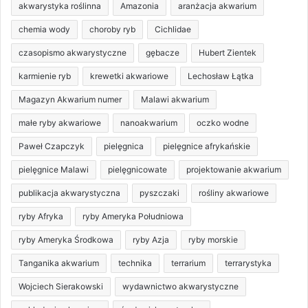
akwarystyka roślinna
Amazonia
aranżacja akwarium
chemia wody
choroby ryb
Cichlidae
czasopismo akwarystyczne
gębacze
Hubert Zientek
karmienie ryb
krewetki akwariowe
Lechosław Łątka
Magazyn Akwarium numer
Malawi akwarium
małe ryby akwariowe
nanoakwarium
oczko wodne
Paweł Czapczyk
pielęgnica
pielęgnice afrykańskie
pielęgnice Malawi
pielęgnicowate
projektowanie akwarium
publikacja akwarystyczna
pyszczaki
rośliny akwariowe
ryby Afryka
ryby Ameryka Południowa
ryby Ameryka Środkowa
ryby Azja
ryby morskie
Tanganika akwarium
technika
terrarium
terrarystyka
Wojciech Sierakowski
wydawnictwo akwarystyczne