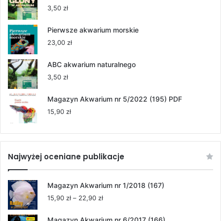
55,00 zł
3,50
zł
do
264,00 zł
Pierwsze akwarium morskie
23,00
zł
ABC akwarium naturalnego
3,50
zł
Magazyn Akwarium nr 5/2022 (195) PDF
15,90
zł
Najwyżej oceniane publikacje
Magazyn Akwarium nr 1/2018 (167)
Zakres
15,90
zł
–
22,90
zł
cen:
od
Magazyn Akwarium nr 6/2017 (166)