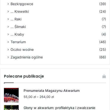
Bezkręgowce
(39)
... Krewetki
(24)
... Raki
(7)
... Ślimaki
(7)
... Kraby
(4)
Terrarium
(46)
Oczko wodne
(25)
Zagadnienia ogólne
(66)
Polecane publikacje
Prenumerata Magazynu Akwarium
Zakres
55,00
zł
–
264,00
zł
cen:
od
Glony w akwarium: profilaktyka i zwalczanie