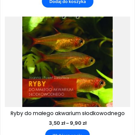
Dodaj do koszyka
Ryby do małego akwarium słodkowodnego
Zakres
3,50
zł
–
9,90
zł
cen:
Ten