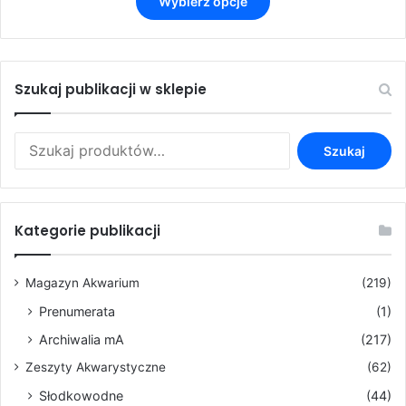
od
Wybierz opcje
produkt
3,50 zł
ma
do
wiele
9,90 zł
wariantów.
Opcje
Szukaj publikacji w sklepie
można
wybrać
Szukaj:
na
Szukaj
stronie
produktu
Kategorie publikacji
Magazyn Akwarium
(219)
Prenumerata
(1)
Archiwalia mA
(217)
Zeszyty Akwarystyczne
(62)
Słodkowodne
(44)