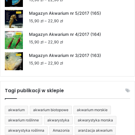
do
cen:
22,90 zł
od
Magazyn Akwarium nr 5/2017 (165)
15,90 zł
Zakres
15,90
zł
–
22,90
zł
do
cen:
22,90 zł
od
Magazyn Akwarium nr 4/2017 (164)
15,90 zł
Zakres
15,90
zł
–
22,90
zł
do
cen:
22,90 zł
od
Magazyn Akwarium nr 3/2017 (163)
15,90 zł
Zakres
15,90
zł
–
22,90
zł
do
cen:
22,90 zł
od
15,90 zł
do
Tagi publikacji w sklepie
22,90 zł
akwarium
akwarium biotopowe
akwarium morskie
akwarium roślinne
akwarystyka
akwarystyka morska
akwarystyka roślinna
Amazonia
aranżacja akwarium