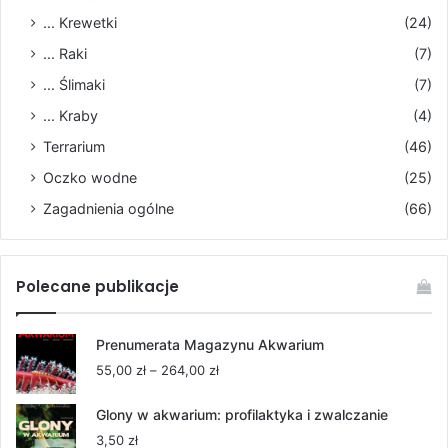
... Krewetki
(24)
... Raki
(7)
... Ślimaki
(7)
... Kraby
(4)
Terrarium
(46)
Oczko wodne
(25)
Zagadnienia ogólne
(66)
Polecane publikacje
Prenumerata Magazynu Akwarium
Zakres
55,00
zł
–
264,00
zł
cen:
od
Glony w akwarium: profilaktyka i zwalczanie
55,00 zł
3,50
zł