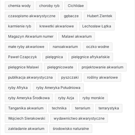
chemia wody
choroby ryb
Cichlidae
czasopismo akwarystyczne
gębacze
Hubert Zientek
karmienie ryb
krewetki akwariowe
Lechosław Łątka
Magazyn Akwarium numer
Malawi akwarium
małe ryby akwariowe
nanoakwarium
oczko wodne
Paweł Czapczyk
pielęgnica
pielęgnice afrykańskie
pielęgnice Malawi
pielęgnicowate
projektowanie akwarium
publikacja akwarystyczna
pyszczaki
rośliny akwariowe
ryby Afryka
ryby Ameryka Południowa
ryby Ameryka Środkowa
ryby Azja
ryby morskie
Tanganika akwarium
technika
terrarium
terrarystyka
Wojciech Sierakowski
wydawnictwo akwarystyczne
zakładanie akwarium
środowisko naturalne