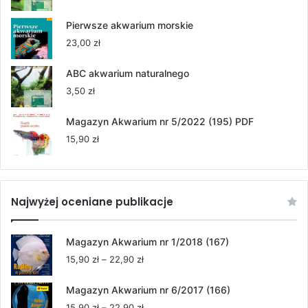
do
264,00 zł
Pierwsze akwarium morskie
23,00
zł
ABC akwarium naturalnego
3,50
zł
Magazyn Akwarium nr 5/2022 (195) PDF
15,90
zł
Najwyżej oceniane publikacje
Magazyn Akwarium nr 1/2018 (167)
Zakres
15,90
zł
–
22,90
zł
cen:
od
Magazyn Akwarium nr 6/2017 (166)
15,90 zł
Zakres
15,90
zł
–
22,90
zł