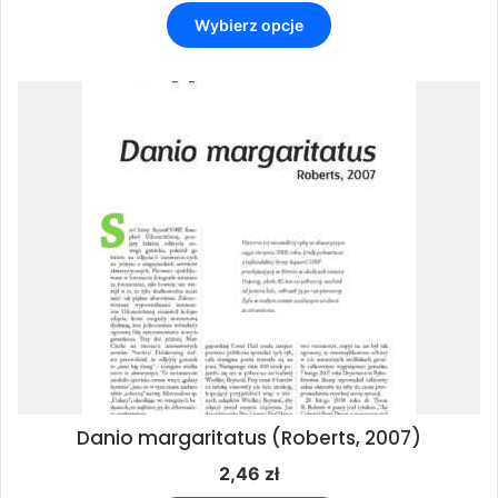
cen:
Ten
od
Wybierz opcje
produkt
33,50 zł
ma
do
wiele
39,90 zł
wariantów.
Opcje
można
wybrać
na
stronie
produktu
Danio margaritatus (Roberts, 2007)
2,46
zł