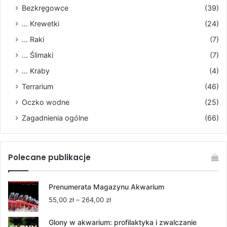
Bezkręgowce
(39)
... Krewetki
(24)
... Raki
(7)
... Ślimaki
(7)
... Kraby
(4)
Terrarium
(46)
Oczko wodne
(25)
Zagadnienia ogólne
(66)
Polecane publikacje
Prenumerata Magazynu Akwarium
Zakres
55,00
zł
–
264,00
zł
cen:
od
Glony w akwarium: profilaktyka i zwalczanie