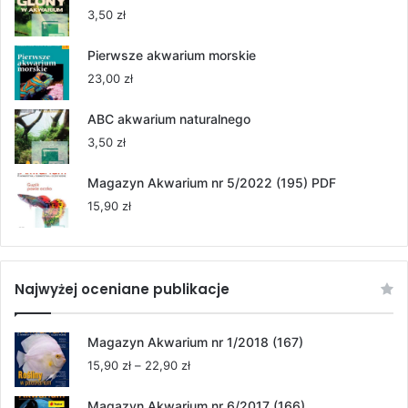
55,00 zł
3,50
zł
do
264,00 zł
Pierwsze akwarium morskie
23,00
zł
ABC akwarium naturalnego
3,50
zł
Magazyn Akwarium nr 5/2022 (195) PDF
15,90
zł
Najwyżej oceniane publikacje
Magazyn Akwarium nr 1/2018 (167)
Zakres
15,90
zł
–
22,90
zł
cen:
od
Magazyn Akwarium nr 6/2017 (166)