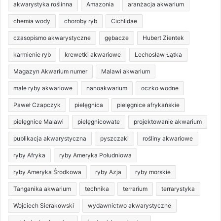
akwarystyka roślinna
Amazonia
aranżacja akwarium
chemia wody
choroby ryb
Cichlidae
czasopismo akwarystyczne
gębacze
Hubert Zientek
karmienie ryb
krewetki akwariowe
Lechosław Łątka
Magazyn Akwarium numer
Malawi akwarium
małe ryby akwariowe
nanoakwarium
oczko wodne
Paweł Czapczyk
pielęgnica
pielęgnice afrykańskie
pielęgnice Malawi
pielęgnicowate
projektowanie akwarium
publikacja akwarystyczna
pyszczaki
rośliny akwariowe
ryby Afryka
ryby Ameryka Południowa
ryby Ameryka Środkowa
ryby Azja
ryby morskie
Tanganika akwarium
technika
terrarium
terrarystyka
Wojciech Sierakowski
wydawnictwo akwarystyczne