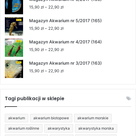
15,90 zł
Zakres
15,90
zł
–
22,90
zł
do
cen:
22,90 zł
od
Magazyn Akwarium nr 5/2017 (165)
15,90 zł
Zakres
15,90
zł
–
22,90
zł
do
cen:
22,90 zł
od
Magazyn Akwarium nr 4/2017 (164)
15,90 zł
Zakres
15,90
zł
–
22,90
zł
do
cen:
22,90 zł
od
Magazyn Akwarium nr 3/2017 (163)
15,90 zł
Zakres
15,90
zł
–
22,90
zł
do
cen:
22,90 zł
od
15,90 zł
do
Tagi publikacji w sklepie
22,90 zł
akwarium
akwarium biotopowe
akwarium morskie
akwarium roślinne
akwarystyka
akwarystyka morska