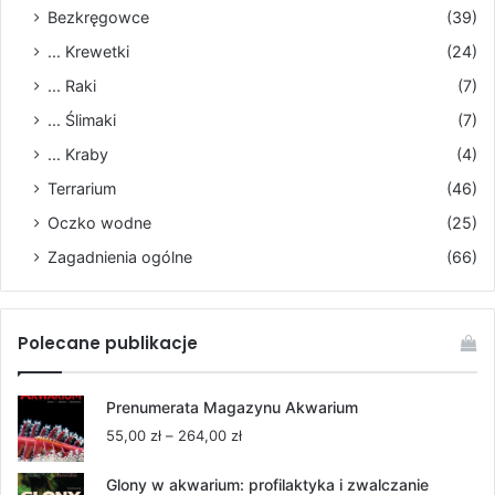
Bezkręgowce
(39)
... Krewetki
(24)
... Raki
(7)
... Ślimaki
(7)
... Kraby
(4)
Terrarium
(46)
Oczko wodne
(25)
Zagadnienia ogólne
(66)
Polecane publikacje
Prenumerata Magazynu Akwarium
Zakres
55,00
zł
–
264,00
zł
cen:
od
Glony w akwarium: profilaktyka i zwalczanie