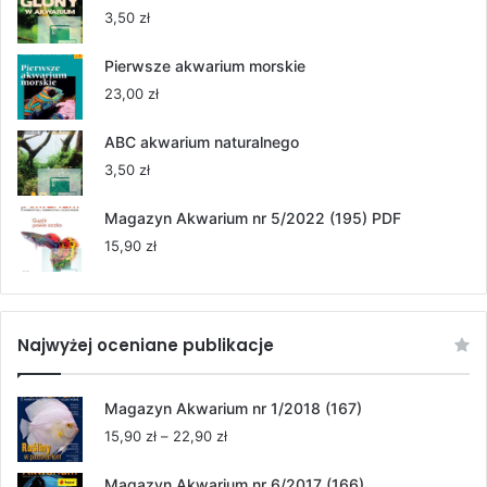
55,00 zł
3,50
zł
do
264,00 zł
Pierwsze akwarium morskie
23,00
zł
ABC akwarium naturalnego
3,50
zł
Magazyn Akwarium nr 5/2022 (195) PDF
15,90
zł
Najwyżej oceniane publikacje
Magazyn Akwarium nr 1/2018 (167)
Zakres
15,90
zł
–
22,90
zł
cen:
od
Magazyn Akwarium nr 6/2017 (166)