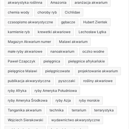
akwarystyka roślinna
Amazonia
aranżacja akwarium
chemia wody
choroby ryb
Cichlidae
czasopismo akwarystyczne
gębacze
Hubert Zientek
karmienie ryb
krewetki akwariowe
Lechosław Łątka
Magazyn Akwarium numer
Malawi akwarium
małe ryby akwariowe
nanoakwarium
oczko wodne
Paweł Czapczyk
pielęgnica
pielęgnice afrykańskie
pielęgnice Malawi
pielęgnicowate
projektowanie akwarium
publikacja akwarystyczna
pyszczaki
rośliny akwariowe
ryby Afryka
ryby Ameryka Południowa
ryby Ameryka Środkowa
ryby Azja
ryby morskie
Tanganika akwarium
technika
terrarium
terrarystyka
Wojciech Sierakowski
wydawnictwo akwarystyczne