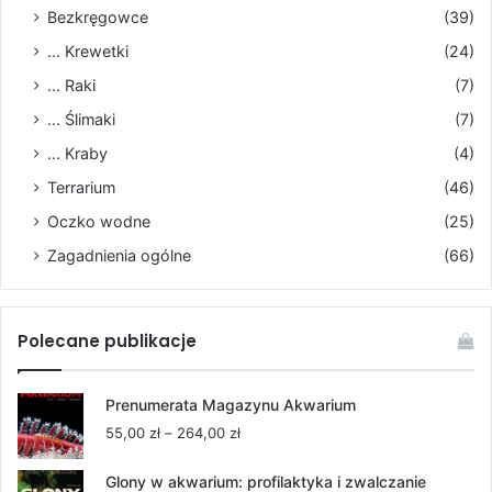
Bezkręgowce
(39)
... Krewetki
(24)
... Raki
(7)
... Ślimaki
(7)
... Kraby
(4)
Terrarium
(46)
Oczko wodne
(25)
Zagadnienia ogólne
(66)
Polecane publikacje
Prenumerata Magazynu Akwarium
Zakres
55,00
zł
–
264,00
zł
cen:
od
Glony w akwarium: profilaktyka i zwalczanie