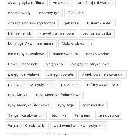
akwarystyka roślinna
Amazonia
aranżacja akwarium
chemia wody
choroby ryb
Cichlidae
czasopismo akwarystyczne
gębacze
Hubert Zientek
karmienie ryb
krewetki akwariowe
Lechosław Łątka
Magazyn Akwarium numer
Malawi akwarium
małe ryby akwariowe
nanoakwarium
oczko wodne
Paweł Czapczyk
pielęgnica
pielęgnice afrykańskie
pielęgnice Malawi
pielęgnicowate
projektowanie akwarium
publikacja akwarystyczna
pyszczaki
rośliny akwariowe
ryby Afryka
ryby Ameryka Południowa
ryby Ameryka Środkowa
ryby Azja
ryby morskie
Tanganika akwarium
technika
terrarium
terrarystyka
Wojciech Sierakowski
wydawnictwo akwarystyczne