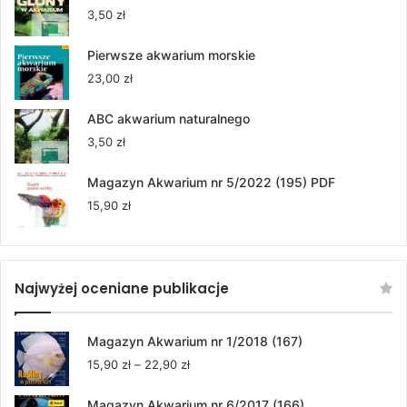
55,00 zł
3,50
zł
do
264,00 zł
Pierwsze akwarium morskie
23,00
zł
ABC akwarium naturalnego
3,50
zł
Magazyn Akwarium nr 5/2022 (195) PDF
15,90
zł
Najwyżej oceniane publikacje
Magazyn Akwarium nr 1/2018 (167)
Zakres
15,90
zł
–
22,90
zł
cen:
od
Magazyn Akwarium nr 6/2017 (166)