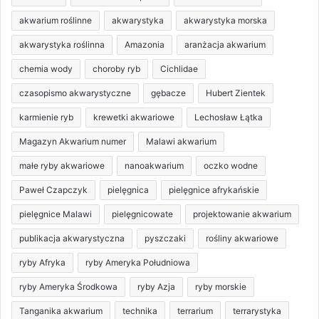
akwarium roślinne
akwarystyka
akwarystyka morska
akwarystyka roślinna
Amazonia
aranżacja akwarium
chemia wody
choroby ryb
Cichlidae
czasopismo akwarystyczne
gębacze
Hubert Zientek
karmienie ryb
krewetki akwariowe
Lechosław Łątka
Magazyn Akwarium numer
Malawi akwarium
małe ryby akwariowe
nanoakwarium
oczko wodne
Paweł Czapczyk
pielęgnica
pielęgnice afrykańskie
pielęgnice Malawi
pielęgnicowate
projektowanie akwarium
publikacja akwarystyczna
pyszczaki
rośliny akwariowe
ryby Afryka
ryby Ameryka Południowa
ryby Ameryka Środkowa
ryby Azja
ryby morskie
Tanganika akwarium
technika
terrarium
terrarystyka