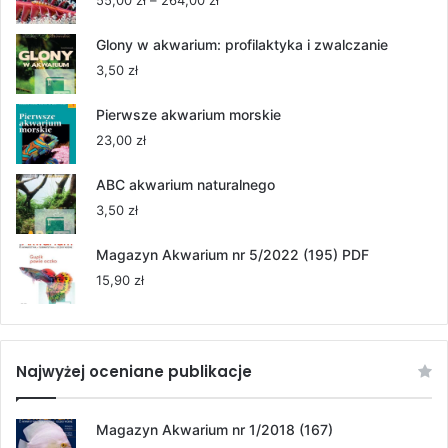
55,00
zł
–
264,00
zł
cen:
od
Glony w akwarium: profilaktyka i zwalczanie
55,00 zł
3,50
zł
do
264,00 zł
Pierwsze akwarium morskie
23,00
zł
ABC akwarium naturalnego
3,50
zł
Magazyn Akwarium nr 5/2022 (195) PDF
15,90
zł
Najwyżej oceniane publikacje
Magazyn Akwarium nr 1/2018 (167)