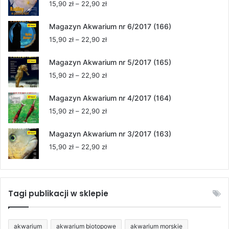
Zakres
15,90
zł
–
22,90
zł
cen:
od
Magazyn Akwarium nr 6/2017 (166)
15,90 zł
Zakres
15,90
zł
–
22,90
zł
do
cen:
22,90 zł
od
Magazyn Akwarium nr 5/2017 (165)
15,90 zł
Zakres
15,90
zł
–
22,90
zł
do
cen:
22,90 zł
od
Magazyn Akwarium nr 4/2017 (164)
15,90 zł
Zakres
15,90
zł
–
22,90
zł
do
cen:
22,90 zł
od
Magazyn Akwarium nr 3/2017 (163)
15,90 zł
Zakres
15,90
zł
–
22,90
zł
do
cen:
22,90 zł
od
15,90 zł
do
Tagi publikacji w sklepie
22,90 zł
akwarium
akwarium biotopowe
akwarium morskie