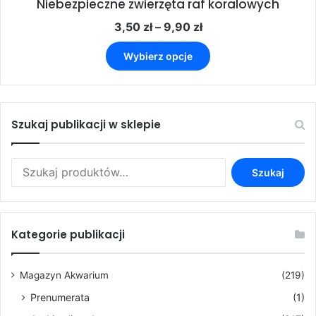
Niebezpieczne zwierzęta raf koralowych
Zakres
3,50
zł
–
9,90
zł
cen:
Ten
od
Wybierz opcje
produkt
3,50 zł
ma
do
wiele
9,90 zł
wariantów.
Opcje
Szukaj publikacji w sklepie
można
wybrać
Szukaj:
na
Szukaj
stronie
produktu
Kategorie publikacji
Magazyn Akwarium
(219)
Prenumerata
(1)