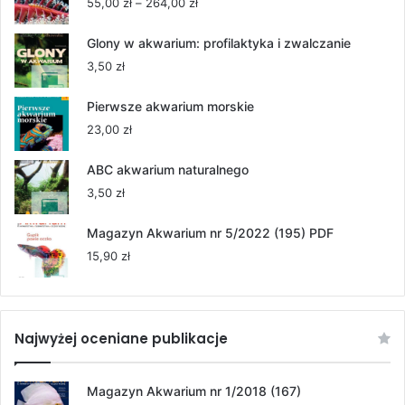
Zakres
55,00
zł
–
264,00
zł
cen:
od
Glony w akwarium: profilaktyka i zwalczanie
55,00 zł
3,50
zł
do
264,00 zł
Pierwsze akwarium morskie
23,00
zł
ABC akwarium naturalnego
3,50
zł
Magazyn Akwarium nr 5/2022 (195) PDF
15,90
zł
Najwyżej oceniane publikacje
Magazyn Akwarium nr 1/2018 (167)