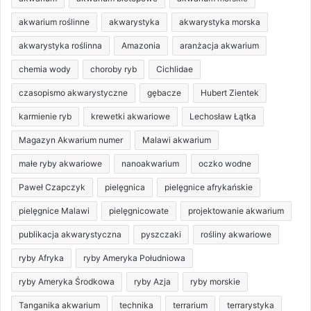
akwarium roślinne
akwarystyka
akwarystyka morska
akwarystyka roślinna
Amazonia
aranżacja akwarium
chemia wody
choroby ryb
Cichlidae
czasopismo akwarystyczne
gębacze
Hubert Zientek
karmienie ryb
krewetki akwariowe
Lechosław Łątka
Magazyn Akwarium numer
Malawi akwarium
małe ryby akwariowe
nanoakwarium
oczko wodne
Paweł Czapczyk
pielęgnica
pielęgnice afrykańskie
pielęgnice Malawi
pielęgnicowate
projektowanie akwarium
publikacja akwarystyczna
pyszczaki
rośliny akwariowe
ryby Afryka
ryby Ameryka Południowa
ryby Ameryka Środkowa
ryby Azja
ryby morskie
Tanganika akwarium
technika
terrarium
terrarystyka