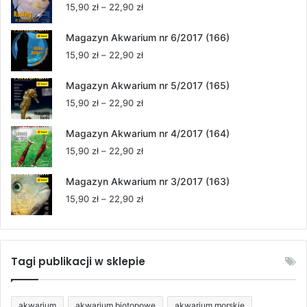
Zakres
15,90
zł
–
22,90
zł
cen:
od
Magazyn Akwarium nr 6/2017 (166)
15,90 zł
Zakres
15,90
zł
–
22,90
zł
do
cen:
22,90 zł
od
Magazyn Akwarium nr 5/2017 (165)
15,90 zł
Zakres
15,90
zł
–
22,90
zł
do
cen:
22,90 zł
od
Magazyn Akwarium nr 4/2017 (164)
15,90 zł
Zakres
15,90
zł
–
22,90
zł
do
cen:
22,90 zł
od
Magazyn Akwarium nr 3/2017 (163)
15,90 zł
Zakres
15,90
zł
–
22,90
zł
do
cen:
22,90 zł
od
15,90 zł
do
Tagi publikacji w sklepie
22,90 zł
akwarium
akwarium biotopowe
akwarium morskie