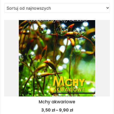
Mchy akwariowe
Zakres
3,50
zł
–
9,90
zł