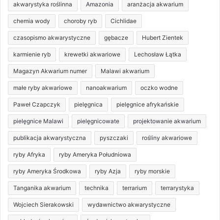
akwarystyka roślinna
Amazonia
aranżacja akwarium
chemia wody
choroby ryb
Cichlidae
czasopismo akwarystyczne
gębacze
Hubert Zientek
karmienie ryb
krewetki akwariowe
Lechosław Łątka
Magazyn Akwarium numer
Malawi akwarium
małe ryby akwariowe
nanoakwarium
oczko wodne
Paweł Czapczyk
pielęgnica
pielęgnice afrykańskie
pielęgnice Malawi
pielęgnicowate
projektowanie akwarium
publikacja akwarystyczna
pyszczaki
rośliny akwariowe
ryby Afryka
ryby Ameryka Południowa
ryby Ameryka Środkowa
ryby Azja
ryby morskie
Tanganika akwarium
technika
terrarium
terrarystyka
Wojciech Sierakowski
wydawnictwo akwarystyczne