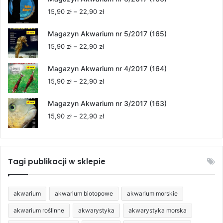
15,90 zł
Zakres
15,90
zł
–
22,90
zł
do
cen:
22,90 zł
od
Magazyn Akwarium nr 5/2017 (165)
15,90 zł
Zakres
15,90
zł
–
22,90
zł
do
cen:
22,90 zł
od
Magazyn Akwarium nr 4/2017 (164)
15,90 zł
Zakres
15,90
zł
–
22,90
zł
do
cen:
22,90 zł
od
Magazyn Akwarium nr 3/2017 (163)
15,90 zł
Zakres
15,90
zł
–
22,90
zł
do
cen:
22,90 zł
od
15,90 zł
do
Tagi publikacji w sklepie
22,90 zł
akwarium
akwarium biotopowe
akwarium morskie
akwarium roślinne
akwarystyka
akwarystyka morska