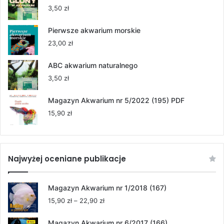
55,00 zł
3,50
zł
do
264,00 zł
Pierwsze akwarium morskie
23,00
zł
ABC akwarium naturalnego
3,50
zł
Magazyn Akwarium nr 5/2022 (195) PDF
15,90
zł
Najwyżej oceniane publikacje
Magazyn Akwarium nr 1/2018 (167)
Zakres
15,90
zł
–
22,90
zł
cen:
od
Magazyn Akwarium nr 6/2017 (166)