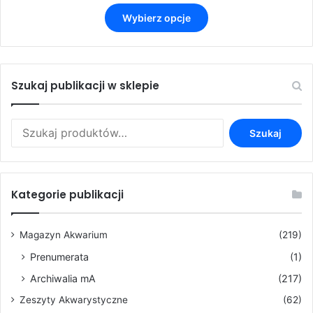
cen:
Ten
od
Wybierz opcje
produkt
3,50 zł
ma
do
wiele
9,90 zł
wariantów.
Opcje
Szukaj publikacji w sklepie
można
wybrać
Szukaj:
na
Szukaj
stronie
produktu
Kategorie publikacji
Magazyn Akwarium
(219)
Prenumerata
(1)
Archiwalia mA
(217)
Zeszyty Akwarystyczne
(62)