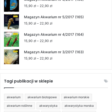
15,90 zł
Zakres
15,90
zł
–
22,90
zł
do
cen:
22,90 zł
od
Magazyn Akwarium nr 5/2017 (165)
15,90 zł
Zakres
15,90
zł
–
22,90
zł
do
cen:
22,90 zł
od
Magazyn Akwarium nr 4/2017 (164)
15,90 zł
Zakres
15,90
zł
–
22,90
zł
do
cen:
22,90 zł
od
Magazyn Akwarium nr 3/2017 (163)
15,90 zł
Zakres
15,90
zł
–
22,90
zł
do
cen:
22,90 zł
od
15,90 zł
do
Tagi publikacji w sklepie
22,90 zł
akwarium
akwarium biotopowe
akwarium morskie
akwarium roślinne
akwarystyka
akwarystyka morska