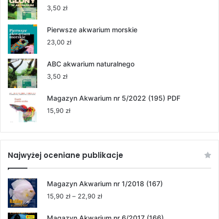
55,00 zł
3,50
zł
do
264,00 zł
Pierwsze akwarium morskie
23,00
zł
ABC akwarium naturalnego
3,50
zł
Magazyn Akwarium nr 5/2022 (195) PDF
15,90
zł
Najwyżej oceniane publikacje
Magazyn Akwarium nr 1/2018 (167)
Zakres
15,90
zł
–
22,90
zł
cen:
od
Magazyn Akwarium nr 6/2017 (166)