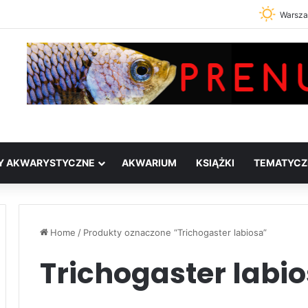
Warsz
Y AKWARYSTYCZNE
AKWARIUM
KSIĄŻKI
TEMATYCZ
Home
/
Produkty oznaczone “Trichogaster labiosa”
Trichogaster labi