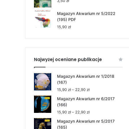
3,50
zł
Magazyn Akwarium nr 5/2022
(195) PDF
15,90
zł
Najwyżej oceniane publikacje
Magazyn Akwarium nr 1/2018
(167)
Zakres
15,90
zł
–
22,90
zł
cen:
Magazyn Akwarium nr 6/2017
od
(166)
15,90 zł
Zakres
15,90
zł
–
22,90
zł
do
cen:
22,90 zł
Magazyn Akwarium nr 5/2017
od
(165)