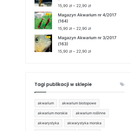
15,90 zł
Zakres
15,90
zł
–
22,90
zł
do
cen:
22,90 zł
Magazyn Akwarium nr 4/2017
od
(164)
15,90 zł
Zakres
15,90
zł
–
22,90
zł
do
cen:
22,90 zł
Magazyn Akwarium nr 3/2017
od
(163)
15,90 zł
Zakres
15,90
zł
–
22,90
zł
do
cen:
22,90 zł
od
15,90 zł
do
22,90 zł
Tagi publikacji w sklepie
akwarium
akwarium biotopowe
akwarium morskie
akwarium roślinne
akwarystyka
akwarystyka morska