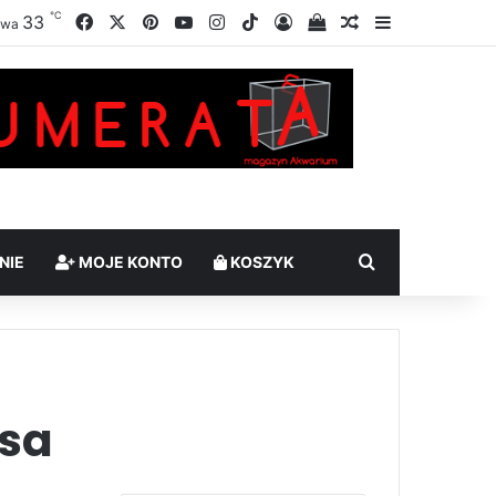
℃
Facebook
X
Pinterest
YouTube
Instagram
TikTok
33
Zaloguj
Sprawdź swój kosz
Losowy artykuł
Sidebar
awa
Szukaj
NIE
MOJE KONTO
KOSZYK
osa