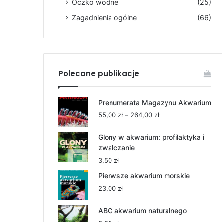
Oczko wodne
(25)
Zagadnienia ogólne
(66)
Polecane publikacje
Prenumerata Magazynu Akwarium
Zakres
55,00
zł
–
264,00
zł
cen:
od
Glony w akwarium: profilaktyka i
55,00 zł
zwalczanie
do
3,50
zł
264,00 zł
Pierwsze akwarium morskie
23,00
zł
ABC akwarium naturalnego