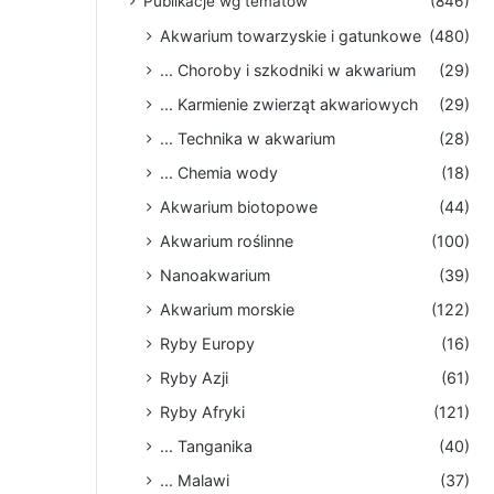
Publikacje wg tematów
(846)
Akwarium towarzyskie i gatunkowe
(480)
... Choroby i szkodniki w akwarium
(29)
... Karmienie zwierząt akwariowych
(29)
... Technika w akwarium
(28)
... Chemia wody
(18)
Akwarium biotopowe
(44)
Akwarium roślinne
(100)
Nanoakwarium
(39)
Akwarium morskie
(122)
Ryby Europy
(16)
Ryby Azji
(61)
Ryby Afryki
(121)
... Tanganika
(40)
... Malawi
(37)