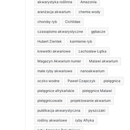
akwarystyka roślinna
Amazonia
aranżacja akwarium
chemia wody
choroby ryb
Cichlidae
czasopismo akwarystyczne
gębacze
Hubert Zientek
karmienie ryb
krewetki akwariowe
Lechosław Łątka
Magazyn Akwarium numer
Malawi akwarium
małe ryby akwariowe
nanoakwarium
oczko wodne
Paweł Czapczyk
pielęgnica
pielęgnice afrykańskie
pielęgnice Malawi
pielęgnicowate
projektowanie akwarium
publikacja akwarystyczna
pyszczaki
rośliny akwariowe
ryby Afryka