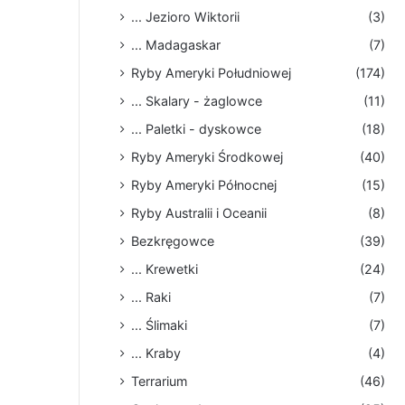
... Jezioro Wiktorii
(3)
... Madagaskar
(7)
Ryby Ameryki Południowej
(174)
... Skalary - żaglowce
(11)
... Paletki - dyskowce
(18)
Ryby Ameryki Środkowej
(40)
Ryby Ameryki Północnej
(15)
Ryby Australii i Oceanii
(8)
Bezkręgowce
(39)
... Krewetki
(24)
... Raki
(7)
... Ślimaki
(7)
... Kraby
(4)
Terrarium
(46)