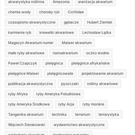
akwarystyka roślinna
Amazonia
aranżacja akwarium
chemia wody
choroby ryb
Cichlidae
czasopismo akwarystyczne
gębacze
Hubert Zientek
karmienie ryb
krewetki akwariowe
Lechosław Łątka
Magazyn Akwarium numer
Malawi akwarium
małe ryby akwariowe
nanoakwarium
oczko wodne
Paweł Czapczyk
pielęgnica
pielęgnice afrykańskie
pielęgnice Malawi
pielęgnicowate
projektowanie akwarium
publikacja akwarystyczna
pyszczaki
rośliny akwariowe
ryby Afryka
ryby Ameryka Południowa
ryby Ameryka Środkowa
ryby Azja
ryby morskie
Tanganika akwarium
technika
terrarium
terrarystyka
Wojciech Sierakowski
wydawnictwo akwarystyczne
zakładanie akwarium
środowisko naturalne