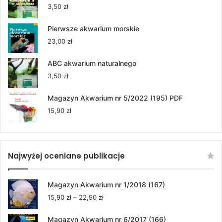
55,00 zł
3,50
zł
do
264,00 zł
Pierwsze akwarium morskie
23,00
zł
ABC akwarium naturalnego
3,50
zł
Magazyn Akwarium nr 5/2022 (195) PDF
15,90
zł
Najwyżej oceniane publikacje
Magazyn Akwarium nr 1/2018 (167)
Zakres
15,90
zł
–
22,90
zł
cen:
od
Magazyn Akwarium nr 6/2017 (166)