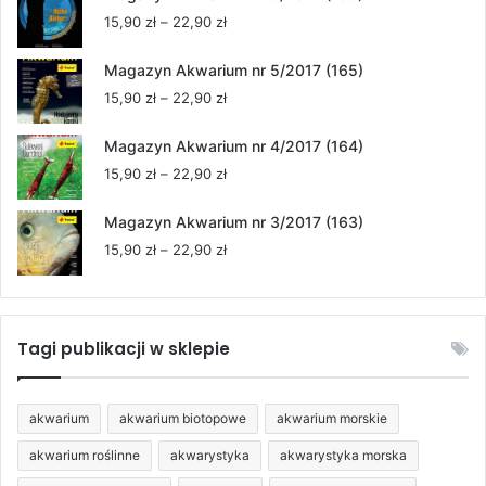
15,90 zł
Zakres
15,90
zł
–
22,90
zł
do
cen:
22,90 zł
od
Magazyn Akwarium nr 5/2017 (165)
15,90 zł
Zakres
15,90
zł
–
22,90
zł
do
cen:
22,90 zł
od
Magazyn Akwarium nr 4/2017 (164)
15,90 zł
Zakres
15,90
zł
–
22,90
zł
do
cen:
22,90 zł
od
Magazyn Akwarium nr 3/2017 (163)
15,90 zł
Zakres
15,90
zł
–
22,90
zł
do
cen:
22,90 zł
od
15,90 zł
do
Tagi publikacji w sklepie
22,90 zł
akwarium
akwarium biotopowe
akwarium morskie
akwarium roślinne
akwarystyka
akwarystyka morska