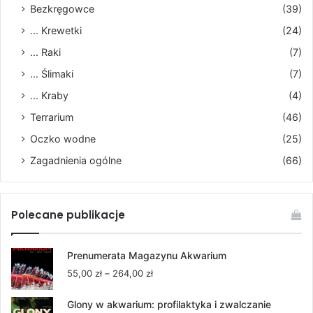
Bezkręgowce
(39)
... Krewetki
(24)
... Raki
(7)
... Ślimaki
(7)
... Kraby
(4)
Terrarium
(46)
Oczko wodne
(25)
Zagadnienia ogólne
(66)
Polecane publikacje
Prenumerata Magazynu Akwarium
Zakres
55,00
zł
–
264,00
zł
cen:
od
Glony w akwarium: profilaktyka i zwalczanie