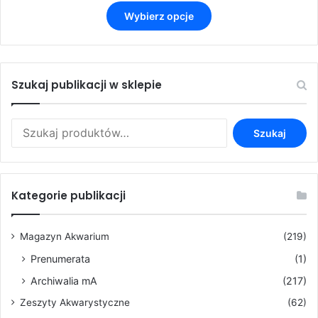
cen:
Ten
od
Wybierz opcje
produkt
3,50 zł
ma
do
wiele
9,90 zł
wariantów.
Opcje
Szukaj publikacji w sklepie
można
wybrać
Szukaj:
na
Szukaj
stronie
produktu
Kategorie publikacji
Magazyn Akwarium
(219)
Prenumerata
(1)
Archiwalia mA
(217)
Zeszyty Akwarystyczne
(62)