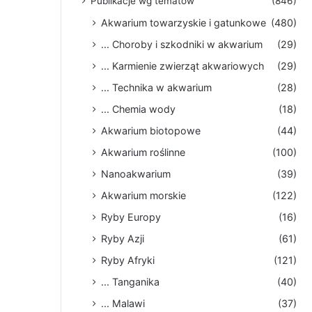
Publikacje wg tematów
(846)
Akwarium towarzyskie i gatunkowe
(480)
... Choroby i szkodniki w akwarium
(29)
... Karmienie zwierząt akwariowych
(29)
... Technika w akwarium
(28)
... Chemia wody
(18)
Akwarium biotopowe
(44)
Akwarium roślinne
(100)
Nanoakwarium
(39)
Akwarium morskie
(122)
Ryby Europy
(16)
Ryby Azji
(61)
Ryby Afryki
(121)
... Tanganika
(40)
... Malawi
(37)