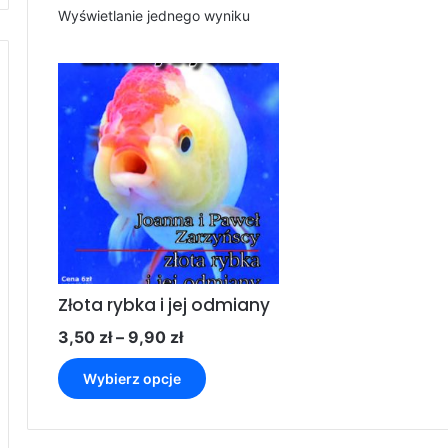
Wyświetlanie jednego wyniku
Złota rybka i jej odmiany
Zakres
3,50
zł
–
9,90
zł
cen:
Ten
od
Wybierz opcje
produkt
3,50 zł
ma
do
wiele
9,90 zł