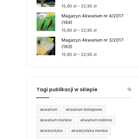
15,90 zł
Zakres
15,90
zł
–
22,90
zł
do
cen:
22,90 zł
Magazyn Akwarium nr 4/2017
od
(164)
15,90 zł
Zakres
15,90
zł
–
22,90
zł
do
cen:
22,90 zł
Magazyn Akwarium nr 3/2017
od
(163)
15,90 zł
Zakres
15,90
zł
–
22,90
zł
do
cen:
22,90 zł
od
15,90 zł
do
22,90 zł
Tagi publikacji w sklepie
akwarium
akwarium biotopowe
akwarium morskie
akwarium roślinne
akwarystyka
akwarystyka morska