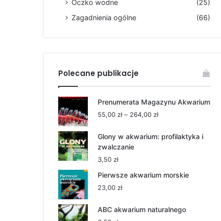
Oczko wodne
(25)
Zagadnienia ogólne
(66)
Polecane publikacje
Prenumerata Magazynu Akwarium
Zakres
55,00
zł
–
264,00
zł
cen:
od
Glony w akwarium: profilaktyka i
55,00 zł
zwalczanie
do
3,50
zł
264,00 zł
Pierwsze akwarium morskie
23,00
zł
ABC akwarium naturalnego