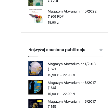
3,50
zł
Magazyn Akwarium nr 5/2022
(195) PDF
15,90
zł
Najwyżej oceniane publikacje
Magazyn Akwarium nr 1/2018
(167)
Zakres
15,90
zł
–
22,90
zł
cen:
Magazyn Akwarium nr 6/2017
od
(166)
15,90 zł
Zakres
15,90
zł
–
22,90
zł
do
cen:
22,90 zł
Magazyn Akwarium nr 5/2017
od
(165)