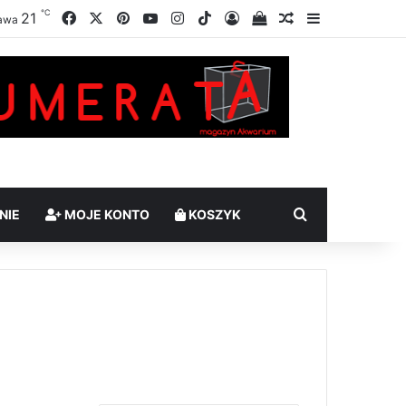
℃
Facebook
X
Pinterest
YouTube
Instagram
TikTok
21
Zaloguj
Sprawdź swój kosz
Losowy artykuł
Sidebar
awa
Szukaj
NIE
MOJE KONTO
KOSZYK