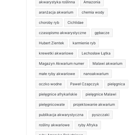
akwarystyka roślinna
Amazonia
aranżacja akwarium
chemia wody
choroby ryb
Cichlidae
czasopismo akwarystyczne
gębacze
Hubert Zientek
karmienie ryb
krewetki akwariowe
Lechosław Łątka
Magazyn Akwarium numer
Malawi akwarium
małe ryby akwariowe
nanoakwarium
oczko wodne
Paweł Czapczyk
pielęgnica
pielęgnice afrykańskie
pielęgnice Malawi
pielęgnicowate
projektowanie akwarium
publikacja akwarystyczna
pyszczaki
rośliny akwariowe
ryby Afryka