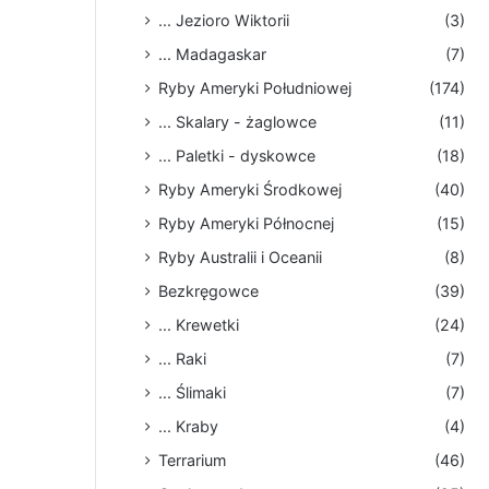
... Jezioro Wiktorii
(3)
... Madagaskar
(7)
Ryby Ameryki Południowej
(174)
... Skalary - żaglowce
(11)
... Paletki - dyskowce
(18)
Ryby Ameryki Środkowej
(40)
Ryby Ameryki Północnej
(15)
Ryby Australii i Oceanii
(8)
Bezkręgowce
(39)
... Krewetki
(24)
... Raki
(7)
... Ślimaki
(7)
... Kraby
(4)
Terrarium
(46)