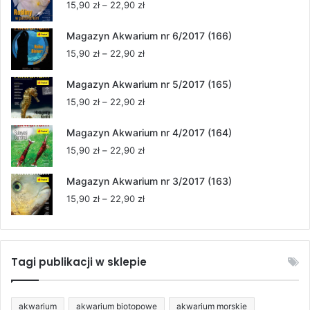
Zakres
15,90
zł
–
22,90
zł
cen:
od
Magazyn Akwarium nr 6/2017 (166)
15,90 zł
Zakres
15,90
zł
–
22,90
zł
do
cen:
22,90 zł
od
Magazyn Akwarium nr 5/2017 (165)
15,90 zł
Zakres
15,90
zł
–
22,90
zł
do
cen:
22,90 zł
od
Magazyn Akwarium nr 4/2017 (164)
15,90 zł
Zakres
15,90
zł
–
22,90
zł
do
cen:
22,90 zł
od
Magazyn Akwarium nr 3/2017 (163)
15,90 zł
Zakres
15,90
zł
–
22,90
zł
do
cen:
22,90 zł
od
15,90 zł
do
Tagi publikacji w sklepie
22,90 zł
akwarium
akwarium biotopowe
akwarium morskie