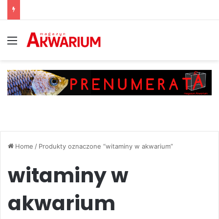
Menu
Home
/
Produkty oznaczone “witaminy w akwarium”
witaminy w
akwarium