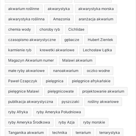
akwarium roślinne
akwarystyka
akwarystyka morska
akwarystyka roślinna
Amazonia
aranżacja akwarium
chemia wody
choroby ryb
Cichlidae
czasopismo akwarystyczne
gębacze
Hubert Zientek
karmienie ryb
krewetki akwariowe
Lechosław Łątka
Magazyn Akwarium numer
Malawi akwarium
małe ryby akwariowe
nanoakwarium
oczko wodne
Paweł Czapczyk
pielęgnica
pielęgnice afrykańskie
pielęgnice Malawi
pielęgnicowate
projektowanie akwarium
publikacja akwarystyczna
pyszczaki
rośliny akwariowe
ryby Afryka
ryby Ameryka Południowa
ryby Ameryka Środkowa
ryby Azja
ryby morskie
Tanganika akwarium
technika
terrarium
terrarystyka