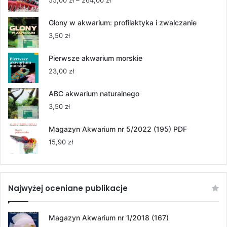
55,00
zł
–
264,00
zł
cen:
od
Glony w akwarium: profilaktyka i zwalczanie
55,00 zł
3,50
zł
do
264,00 zł
Pierwsze akwarium morskie
23,00
zł
ABC akwarium naturalnego
3,50
zł
Magazyn Akwarium nr 5/2022 (195) PDF
15,90
zł
Najwyżej oceniane publikacje
Magazyn Akwarium nr 1/2018 (167)