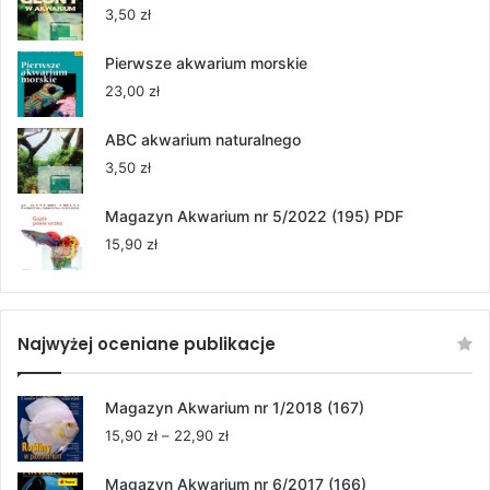
55,00 zł
3,50
zł
do
264,00 zł
Pierwsze akwarium morskie
23,00
zł
ABC akwarium naturalnego
3,50
zł
Magazyn Akwarium nr 5/2022 (195) PDF
15,90
zł
Najwyżej oceniane publikacje
Magazyn Akwarium nr 1/2018 (167)
Zakres
15,90
zł
–
22,90
zł
cen:
od
Magazyn Akwarium nr 6/2017 (166)