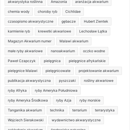
akwarystyka roślinna
Amazonia
aranżacja akwarium
chemia wody
choroby ryb
Cichlidae
czasopismo akwarystyczne
gębacze
Hubert Zientek
karmienie ryb
krewetki akwariowe
Lechosław Łątka
Magazyn Akwarium numer
Malawi akwarium
małe ryby akwariowe
nanoakwarium
oczko wodne
Paweł Czapczyk
pielęgnica
pielęgnice afrykańskie
pielęgnice Malawi
pielęgnicowate
projektowanie akwarium
publikacja akwarystyczna
pyszczaki
rośliny akwariowe
ryby Afryka
ryby Ameryka Południowa
ryby Ameryka Środkowa
ryby Azja
ryby morskie
Tanganika akwarium
technika
terrarium
terrarystyka
Wojciech Sierakowski
wydawnictwo akwarystyczne
zakładanie akwarium
środowisko naturalne