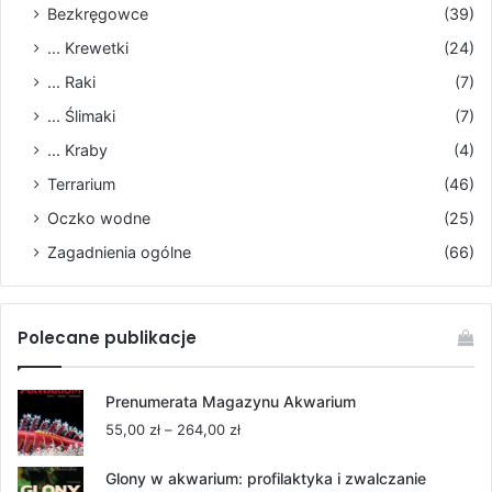
Bezkręgowce
(39)
... Krewetki
(24)
... Raki
(7)
... Ślimaki
(7)
... Kraby
(4)
Terrarium
(46)
Oczko wodne
(25)
Zagadnienia ogólne
(66)
Polecane publikacje
Prenumerata Magazynu Akwarium
Zakres
55,00
zł
–
264,00
zł
cen:
od
Glony w akwarium: profilaktyka i zwalczanie