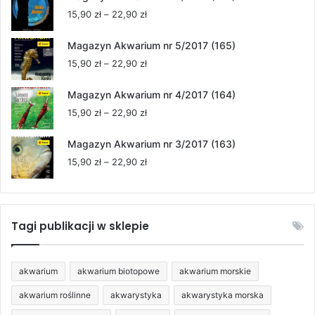
15,90 zł
Zakres
15,90
zł
–
22,90
zł
do
cen:
22,90 zł
od
Magazyn Akwarium nr 5/2017 (165)
15,90 zł
Zakres
15,90
zł
–
22,90
zł
do
cen:
22,90 zł
od
Magazyn Akwarium nr 4/2017 (164)
15,90 zł
Zakres
15,90
zł
–
22,90
zł
do
cen:
22,90 zł
od
Magazyn Akwarium nr 3/2017 (163)
15,90 zł
Zakres
15,90
zł
–
22,90
zł
do
cen:
22,90 zł
od
15,90 zł
do
Tagi publikacji w sklepie
22,90 zł
akwarium
akwarium biotopowe
akwarium morskie
akwarium roślinne
akwarystyka
akwarystyka morska