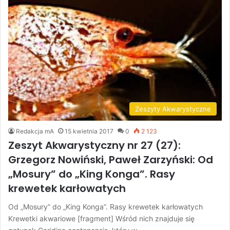
Zeszyty Akwarystyczne
Redakcja mA
15 kwietnia 2017
0
2 123
Zeszyt Akwarystyczny nr 27 (27):
Grzegorz Nowiński, Paweł Zarzyński: Od
„Mosury” do „King Konga”. Rasy
krewetek karłowatych
Od „Mosury” do „King Konga”. Rasy krewetek karłowatych
Krewetki akwariowe [fragment] Wśród nich znajduje się