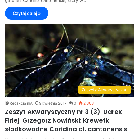
gatunek Caridina cantonensis, który w…
Czytaj dalej »
Zeszyty Akwarystyczne
Redakcja mA
9 kwietnia 2017
0
2 308
Zeszyt Akwarystyczny nr 3 (3): Darek
Firlej, Grzegorz Nowiński: Krewetki
słodkowodne Caridina cf. cantonensis