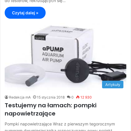
do testerów, rekrutujących się…
Czytaj dalej »
Artykuły
Redakcja mA
15 stycznia 2018
0
12 930
Testujemy na łamach: pompki
napowietrzające
Pompki napowietrzające Wraz z pierwszym tegorocznym
numerem dwumiesięcznika rozpoczynamy nowy projekt