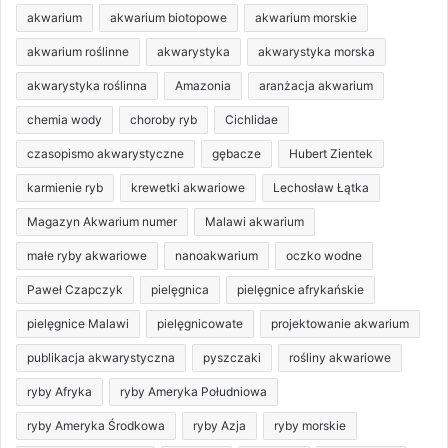
akwarium
akwarium biotopowe
akwarium morskie
akwarium roślinne
akwarystyka
akwarystyka morska
akwarystyka roślinna
Amazonia
aranżacja akwarium
chemia wody
choroby ryb
Cichlidae
czasopismo akwarystyczne
gębacze
Hubert Zientek
karmienie ryb
krewetki akwariowe
Lechosław Łątka
Magazyn Akwarium numer
Malawi akwarium
małe ryby akwariowe
nanoakwarium
oczko wodne
Paweł Czapczyk
pielęgnica
pielęgnice afrykańskie
pielęgnice Malawi
pielęgnicowate
projektowanie akwarium
publikacja akwarystyczna
pyszczaki
rośliny akwariowe
ryby Afryka
ryby Ameryka Południowa
ryby Ameryka Środkowa
ryby Azja
ryby morskie