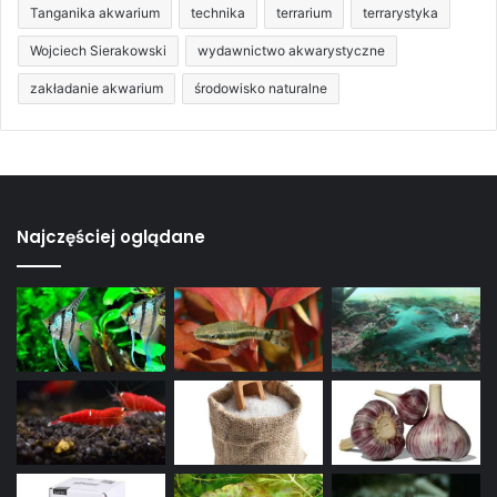
Tanganika akwarium
technika
terrarium
terrarystyka
Wojciech Sierakowski
wydawnictwo akwarystyczne
zakładanie akwarium
środowisko naturalne
Najczęściej oglądane