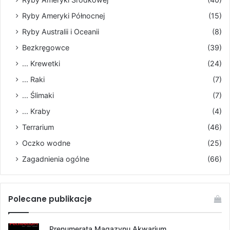
Ryby Ameryki Północnej
(15)
Ryby Australii i Oceanii
(8)
Bezkręgowce
(39)
... Krewetki
(24)
... Raki
(7)
... Ślimaki
(7)
... Kraby
(4)
Terrarium
(46)
Oczko wodne
(25)
Zagadnienia ogólne
(66)
Polecane publikacje
Prenumerata Magazynu Akwarium