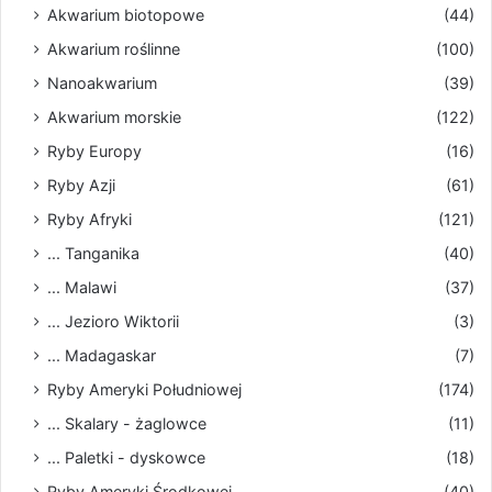
Akwarium biotopowe
(44)
Akwarium roślinne
(100)
Nanoakwarium
(39)
Akwarium morskie
(122)
Ryby Europy
(16)
Ryby Azji
(61)
Ryby Afryki
(121)
... Tanganika
(40)
... Malawi
(37)
... Jezioro Wiktorii
(3)
... Madagaskar
(7)
Ryby Ameryki Południowej
(174)
... Skalary - żaglowce
(11)
... Paletki - dyskowce
(18)
Ryby Ameryki Środkowej
(40)