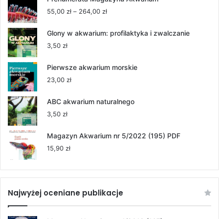
Zakres
55,00
zł
–
264,00
zł
cen:
od
Glony w akwarium: profilaktyka i zwalczanie
55,00 zł
3,50
zł
do
264,00 zł
Pierwsze akwarium morskie
23,00
zł
ABC akwarium naturalnego
3,50
zł
Magazyn Akwarium nr 5/2022 (195) PDF
15,90
zł
Najwyżej oceniane publikacje