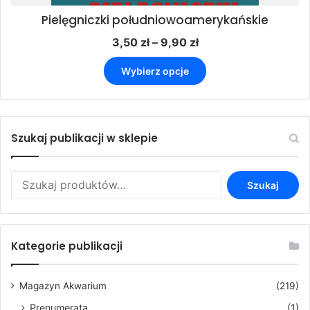
Pielęgniczki południowoamerykańskie
Zakres
3,50
zł
–
9,90
zł
cen:
Ten
od
Wybierz opcje
produkt
3,50 zł
ma
do
wiele
9,90 zł
wariantów.
Opcje
Szukaj publikacji w sklepie
można
wybrać
Szukaj:
na
Szukaj
stronie
produktu
Kategorie publikacji
Magazyn Akwarium
(219)
Prenumerata
(1)