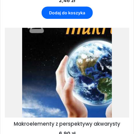
2,46
zł
Dodaj do koszyka
Makroelementy z perspektywy akwarysty
6,90
zł