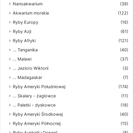
Nanoakwarium
(39)
Akwarium morskie
(122)
Ryby Europy
(16)
Ryby Azji
(61)
Ryby Afryki
(121)
... Tanganika
(40)
... Malawi
(37)
... Jezioro Wiktorii
(3)
... Madagaskar
(7)
Ryby Ameryki Południowej
(174)
... Skalary - żaglowce
(11)
... Paletki - dyskowce
(18)
Ryby Ameryki Środkowej
(40)
Ryby Ameryki Północnej
(15)
Ryby Australii i Oceanii
(8)