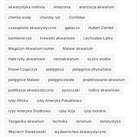
akwarystyka roślinna
Amazonia
aranżacja akwarium
chemia wody
choroby ryb
Cichlidae
czasopismo akwarystyczne
gębacze
Hubert Zientek
karmienie ryb
krewetki akwariowe
Lechosław Łątka
Magazyn Akwarium numer
Malawi akwarium
małe ryby akwariowe
nanoakwarium
oczko wodne
Paweł Czapczyk
pielęgnica
pielęgnice afrykańskie
pielęgnice Malawi
pielęgnicowate
projektowanie akwarium
publikacja akwarystyczna
pyszczaki
rośliny akwariowe
ryby Afryka
ryby Ameryka Południowa
ryby Ameryka Środkowa
ryby Azja
ryby morskie
Tanganika akwarium
technika
terrarium
terrarystyka
Wojciech Sierakowski
wydawnictwo akwarystyczne