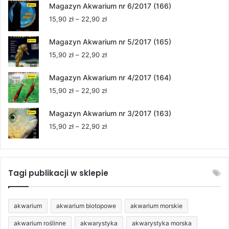
od
Magazyn Akwarium nr 6/2017 (166)
15,90 zł
Zakres
15,90
zł
–
22,90
zł
do
cen:
22,90 zł
od
Magazyn Akwarium nr 5/2017 (165)
15,90 zł
Zakres
15,90
zł
–
22,90
zł
do
cen:
22,90 zł
od
Magazyn Akwarium nr 4/2017 (164)
15,90 zł
Zakres
15,90
zł
–
22,90
zł
do
cen:
22,90 zł
od
Magazyn Akwarium nr 3/2017 (163)
15,90 zł
Zakres
15,90
zł
–
22,90
zł
do
cen:
22,90 zł
od
15,90 zł
do
Tagi publikacji w sklepie
22,90 zł
akwarium
akwarium biotopowe
akwarium morskie
akwarium roślinne
akwarystyka
akwarystyka morska