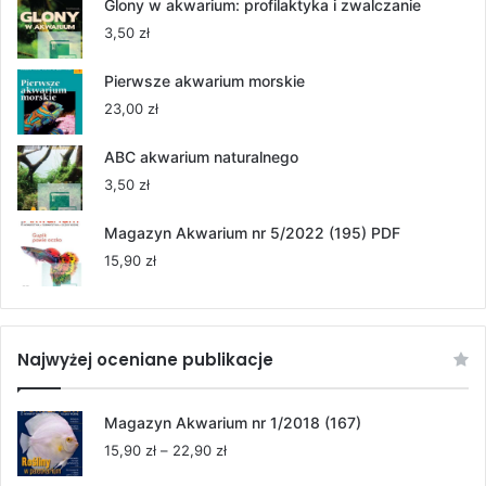
od
Glony w akwarium: profilaktyka i zwalczanie
55,00 zł
3,50
zł
do
264,00 zł
Pierwsze akwarium morskie
23,00
zł
ABC akwarium naturalnego
3,50
zł
Magazyn Akwarium nr 5/2022 (195) PDF
15,90
zł
Najwyżej oceniane publikacje
Magazyn Akwarium nr 1/2018 (167)
Zakres
15,90
zł
–
22,90
zł
cen: