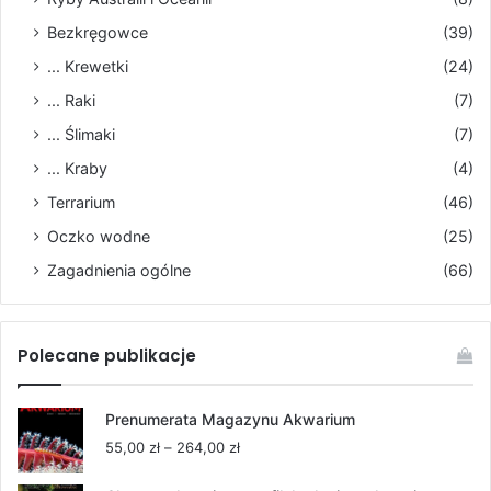
Bezkręgowce
(39)
... Krewetki
(24)
... Raki
(7)
... Ślimaki
(7)
... Kraby
(4)
Terrarium
(46)
Oczko wodne
(25)
Zagadnienia ogólne
(66)
Polecane publikacje
Prenumerata Magazynu Akwarium
Zakres
55,00
zł
–
264,00
zł
cen: