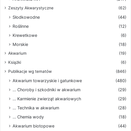
Zeszyty Akwarystyczne
(62)
Słodkowodne
(44)
Roślinne
(12)
Krewetkowe
(6)
Morskie
(18)
Akwarium
(19)
Książki
(6)
Publikacje wg tematów
(846)
Akwarium towarzyskie i gatunkowe
(480)
... Choroby i szkodniki w akwarium
(29)
... Karmienie zwierząt akwariowych
(29)
... Technika w akwarium
(28)
... Chemia wody
(18)
Akwarium biotopowe
(44)