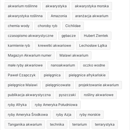
akwarium roślinne
akwarystyka
akwarystyka morska
akwarystyka roślinna
Amazonia
aranżacja akwarium
chemia wody
choroby ryb
Cichlidae
czasopismo akwarystyczne
gębacze
Hubert Zientek
karmienie ryb
krewetki akwariowe
Lechosław Łątka
Magazyn Akwarium numer
Malawi akwarium
małe ryby akwariowe
nanoakwarium
oczko wodne
Paweł Czapczyk
pielęgnica
pielęgnice afrykańskie
pielęgnice Malawi
pielęgnicowate
projektowanie akwarium
publikacja akwarystyczna
pyszczaki
rośliny akwariowe
ryby Afryka
ryby Ameryka Południowa
ryby Ameryka Środkowa
ryby Azja
ryby morskie
Tanganika akwarium
technika
terrarium
terrarystyka