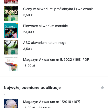
cen:
od
Glony w akwarium: profilaktyka i zwalczanie
55,00 zł
3,50
zł
do
264,00 zł
Pierwsze akwarium morskie
23,00
zł
ABC akwarium naturalnego
3,50
zł
Magazyn Akwarium nr 5/2022 (195) PDF
15,90
zł
Najwyżej oceniane publikacje
Magazyn Akwarium nr 1/2018 (167)
Zakres
15,90
zł
–
22,90
zł