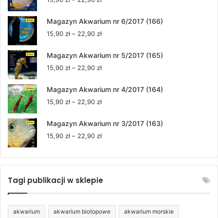
cen:
od
Magazyn Akwarium nr 6/2017 (166)
15,90 zł
Zakres
15,90
zł
–
22,90
zł
do
cen:
22,90 zł
od
Magazyn Akwarium nr 5/2017 (165)
15,90 zł
Zakres
15,90
zł
–
22,90
zł
do
cen:
22,90 zł
od
Magazyn Akwarium nr 4/2017 (164)
15,90 zł
Zakres
15,90
zł
–
22,90
zł
do
cen:
22,90 zł
od
Magazyn Akwarium nr 3/2017 (163)
15,90 zł
Zakres
15,90
zł
–
22,90
zł
do
cen:
22,90 zł
od
15,90 zł
do
Tagi publikacji w sklepie
22,90 zł
akwarium
akwarium biotopowe
akwarium morskie