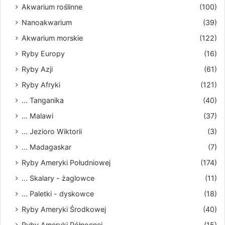
Akwarium roślinne
(100)
Nanoakwarium
(39)
Akwarium morskie
(122)
Ryby Europy
(16)
Ryby Azji
(61)
Ryby Afryki
(121)
... Tanganika
(40)
... Malawi
(37)
... Jezioro Wiktorii
(3)
... Madagaskar
(7)
Ryby Ameryki Południowej
(174)
... Skalary - żaglowce
(11)
... Paletki - dyskowce
(18)
Ryby Ameryki Środkowej
(40)
Ryby Ameryki Północnej
(15)