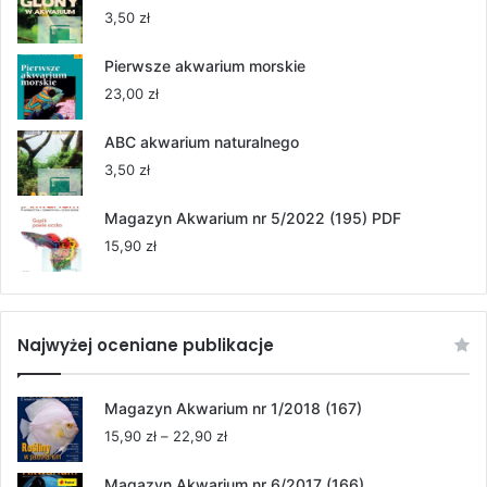
55,00 zł
3,50
zł
do
264,00 zł
Pierwsze akwarium morskie
23,00
zł
ABC akwarium naturalnego
3,50
zł
Magazyn Akwarium nr 5/2022 (195) PDF
15,90
zł
Najwyżej oceniane publikacje
Magazyn Akwarium nr 1/2018 (167)
Zakres
15,90
zł
–
22,90
zł
cen:
od
Magazyn Akwarium nr 6/2017 (166)