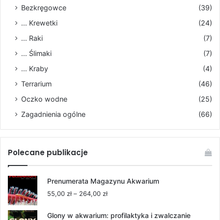
Bezkręgowce
(39)
... Krewetki
(24)
... Raki
(7)
... Ślimaki
(7)
... Kraby
(4)
Terrarium
(46)
Oczko wodne
(25)
Zagadnienia ogólne
(66)
Polecane publikacje
Prenumerata Magazynu Akwarium
Zakres
55,00
zł
–
264,00
zł
cen:
od
Glony w akwarium: profilaktyka i zwalczanie