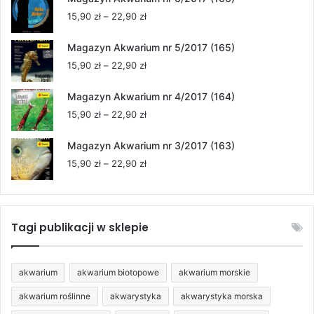
15,90 zł
Zakres
15,90
zł
–
22,90
zł
do
cen:
22,90 zł
od
Magazyn Akwarium nr 5/2017 (165)
15,90 zł
Zakres
15,90
zł
–
22,90
zł
do
cen:
22,90 zł
od
Magazyn Akwarium nr 4/2017 (164)
15,90 zł
Zakres
15,90
zł
–
22,90
zł
do
cen:
22,90 zł
od
Magazyn Akwarium nr 3/2017 (163)
15,90 zł
Zakres
15,90
zł
–
22,90
zł
do
cen:
22,90 zł
od
15,90 zł
do
Tagi publikacji w sklepie
22,90 zł
akwarium
akwarium biotopowe
akwarium morskie
akwarium roślinne
akwarystyka
akwarystyka morska