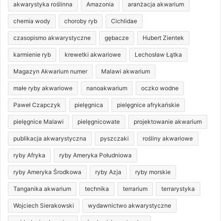
akwarystyka roślinna
Amazonia
aranżacja akwarium
chemia wody
choroby ryb
Cichlidae
czasopismo akwarystyczne
gębacze
Hubert Zientek
karmienie ryb
krewetki akwariowe
Lechosław Łątka
Magazyn Akwarium numer
Malawi akwarium
małe ryby akwariowe
nanoakwarium
oczko wodne
Paweł Czapczyk
pielęgnica
pielęgnice afrykańskie
pielęgnice Malawi
pielęgnicowate
projektowanie akwarium
publikacja akwarystyczna
pyszczaki
rośliny akwariowe
ryby Afryka
ryby Ameryka Południowa
ryby Ameryka Środkowa
ryby Azja
ryby morskie
Tanganika akwarium
technika
terrarium
terrarystyka
Wojciech Sierakowski
wydawnictwo akwarystyczne