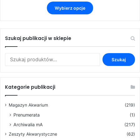
cen:
Ten
od
Wybierz opcje
produkt
3,50 zł
ma
do
wiele
9,90 zł
wariantów.
Opcje
Szukaj publikacji w sklepie
można
wybrać
Szukaj:
na
Szukaj
stronie
produktu
Kategorie publikacji
Magazyn Akwarium
(219)
Prenumerata
(1)
Archiwalia mA
(217)
Zeszyty Akwarystyczne
(62)