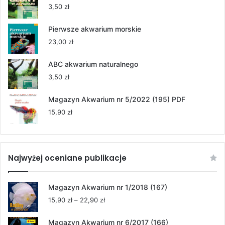
55,00 zł
3,50
zł
do
264,00 zł
Pierwsze akwarium morskie
23,00
zł
ABC akwarium naturalnego
3,50
zł
Magazyn Akwarium nr 5/2022 (195) PDF
15,90
zł
Najwyżej oceniane publikacje
Magazyn Akwarium nr 1/2018 (167)
Zakres
15,90
zł
–
22,90
zł
cen:
od
Magazyn Akwarium nr 6/2017 (166)