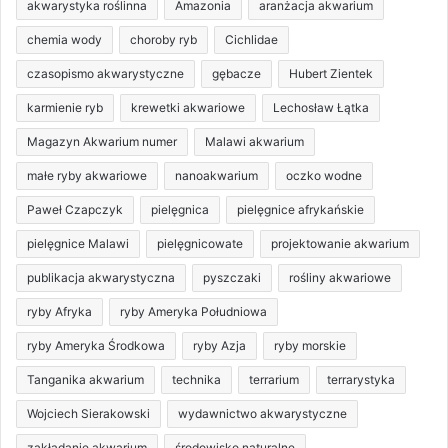
akwarystyka roślinna
Amazonia
aranżacja akwarium
chemia wody
choroby ryb
Cichlidae
czasopismo akwarystyczne
gębacze
Hubert Zientek
karmienie ryb
krewetki akwariowe
Lechosław Łątka
Magazyn Akwarium numer
Malawi akwarium
małe ryby akwariowe
nanoakwarium
oczko wodne
Paweł Czapczyk
pielęgnica
pielęgnice afrykańskie
pielęgnice Malawi
pielęgnicowate
projektowanie akwarium
publikacja akwarystyczna
pyszczaki
rośliny akwariowe
ryby Afryka
ryby Ameryka Południowa
ryby Ameryka Środkowa
ryby Azja
ryby morskie
Tanganika akwarium
technika
terrarium
terrarystyka
Wojciech Sierakowski
wydawnictwo akwarystyczne
zakładanie akwarium
środowisko naturalne