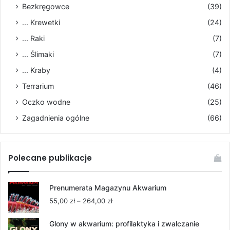
Bezkręgowce
(39)
... Krewetki
(24)
... Raki
(7)
... Ślimaki
(7)
... Kraby
(4)
Terrarium
(46)
Oczko wodne
(25)
Zagadnienia ogólne
(66)
Polecane publikacje
Prenumerata Magazynu Akwarium
Zakres
55,00
zł
–
264,00
zł
cen:
od
Glony w akwarium: profilaktyka i zwalczanie