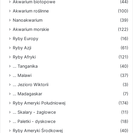
Akwarium biotopowe
(44)
Akwarium roślinne
(100)
Nanoakwarium
(39)
Akwarium morskie
(122)
Ryby Europy
(16)
Ryby Azji
(61)
Ryby Afryki
(121)
... Tanganika
(40)
... Malawi
(37)
... Jezioro Wiktorii
(3)
... Madagaskar
(7)
Ryby Ameryki Południowej
(174)
... Skalary - żaglowce
(11)
... Paletki - dyskowce
(18)
Ryby Ameryki Środkowej
(40)