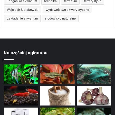
Tanganika akwarium
technika
terrarium
terrarystyka
Wojciech Sierakowski
wydawnictwo akwarystyczne
zakładanie akwarium
środowisko naturalne
Najczęściej oglądane