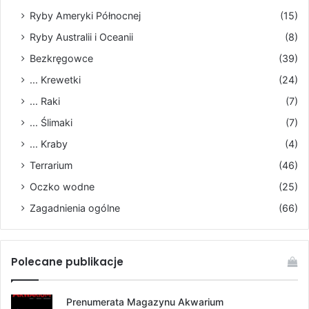
Ryby Ameryki Północnej
(15)
Ryby Australii i Oceanii
(8)
Bezkręgowce
(39)
... Krewetki
(24)
... Raki
(7)
... Ślimaki
(7)
... Kraby
(4)
Terrarium
(46)
Oczko wodne
(25)
Zagadnienia ogólne
(66)
Polecane publikacje
Prenumerata Magazynu Akwarium