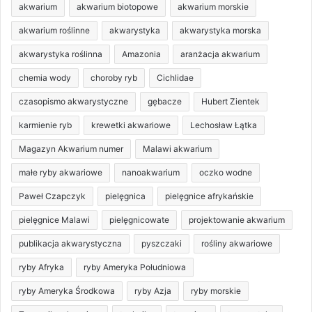
akwarium
akwarium biotopowe
akwarium morskie
akwarium roślinne
akwarystyka
akwarystyka morska
akwarystyka roślinna
Amazonia
aranżacja akwarium
chemia wody
choroby ryb
Cichlidae
czasopismo akwarystyczne
gębacze
Hubert Zientek
karmienie ryb
krewetki akwariowe
Lechosław Łątka
Magazyn Akwarium numer
Malawi akwarium
małe ryby akwariowe
nanoakwarium
oczko wodne
Paweł Czapczyk
pielęgnica
pielęgnice afrykańskie
pielęgnice Malawi
pielęgnicowate
projektowanie akwarium
publikacja akwarystyczna
pyszczaki
rośliny akwariowe
ryby Afryka
ryby Ameryka Południowa
ryby Ameryka Środkowa
ryby Azja
ryby morskie