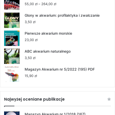
Zakres
55,00
zł
–
264,00
zł
cen:
od
Glony w akwarium: profilaktyka i zwalczanie
55,00 zł
3,50
zł
do
264,00 zł
Pierwsze akwarium morskie
23,00
zł
ABC akwarium naturalnego
3,50
zł
Magazyn Akwarium nr 5/2022 (195) PDF
15,90
zł
Najwyżej oceniane publikacje
Magazyn Akwarium nr 1/2018 (167)