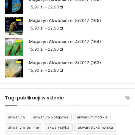
15,90 zł
Zakres
15,90
zł
–
22,90
zł
do
cen:
22,90 zł
od
Magazyn Akwarium nr 5/2017 (165)
15,90 zł
Zakres
15,90
zł
–
22,90
zł
do
cen:
22,90 zł
od
Magazyn Akwarium nr 4/2017 (164)
15,90 zł
Zakres
15,90
zł
–
22,90
zł
do
cen:
22,90 zł
od
Magazyn Akwarium nr 3/2017 (163)
15,90 zł
Zakres
15,90
zł
–
22,90
zł
do
cen:
22,90 zł
od
15,90 zł
do
Tagi publikacji w sklepie
22,90 zł
akwarium
akwarium biotopowe
akwarium morskie
akwarium roślinne
akwarystyka
akwarystyka morska