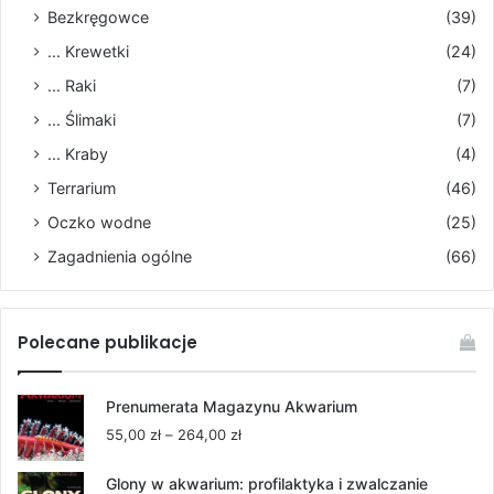
Bezkręgowce
(39)
... Krewetki
(24)
... Raki
(7)
... Ślimaki
(7)
... Kraby
(4)
Terrarium
(46)
Oczko wodne
(25)
Zagadnienia ogólne
(66)
Polecane publikacje
Prenumerata Magazynu Akwarium
Zakres
55,00
zł
–
264,00
zł
cen:
od
Glony w akwarium: profilaktyka i zwalczanie