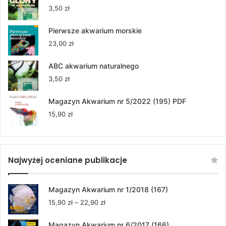
55,00 zł
3,50
zł
do
264,00 zł
Pierwsze akwarium morskie
23,00
zł
ABC akwarium naturalnego
3,50
zł
Magazyn Akwarium nr 5/2022 (195) PDF
15,90
zł
Najwyżej oceniane publikacje
Magazyn Akwarium nr 1/2018 (167)
Zakres
15,90
zł
–
22,90
zł
cen:
od
Magazyn Akwarium nr 6/2017 (166)