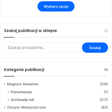
cen:
Ten
od
Wybierz opcje
produkt
3,50 zł
ma
do
wiele
9,90 zł
wariantów.
Opcje
Szukaj publikacji w sklepie
można
wybrać
Szukaj:
na
Szukaj
stronie
produktu
Kategorie publikacji
Magazyn Akwarium
(219)
Prenumerata
(1)
Archiwalia mA
(217)
Zeszyty Akwarystyczne
(62)