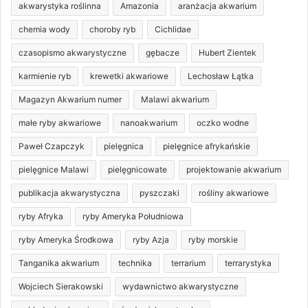
akwarystyka roślinna
Amazonia
aranżacja akwarium
chemia wody
choroby ryb
Cichlidae
czasopismo akwarystyczne
gębacze
Hubert Zientek
karmienie ryb
krewetki akwariowe
Lechosław Łątka
Magazyn Akwarium numer
Malawi akwarium
małe ryby akwariowe
nanoakwarium
oczko wodne
Paweł Czapczyk
pielęgnica
pielęgnice afrykańskie
pielęgnice Malawi
pielęgnicowate
projektowanie akwarium
publikacja akwarystyczna
pyszczaki
rośliny akwariowe
ryby Afryka
ryby Ameryka Południowa
ryby Ameryka Środkowa
ryby Azja
ryby morskie
Tanganika akwarium
technika
terrarium
terrarystyka
Wojciech Sierakowski
wydawnictwo akwarystyczne