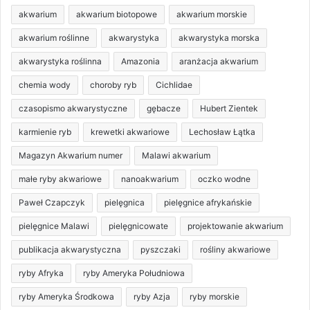
akwarium
akwarium biotopowe
akwarium morskie
akwarium roślinne
akwarystyka
akwarystyka morska
akwarystyka roślinna
Amazonia
aranżacja akwarium
chemia wody
choroby ryb
Cichlidae
czasopismo akwarystyczne
gębacze
Hubert Zientek
karmienie ryb
krewetki akwariowe
Lechosław Łątka
Magazyn Akwarium numer
Malawi akwarium
małe ryby akwariowe
nanoakwarium
oczko wodne
Paweł Czapczyk
pielęgnica
pielęgnice afrykańskie
pielęgnice Malawi
pielęgnicowate
projektowanie akwarium
publikacja akwarystyczna
pyszczaki
rośliny akwariowe
ryby Afryka
ryby Ameryka Południowa
ryby Ameryka Środkowa
ryby Azja
ryby morskie