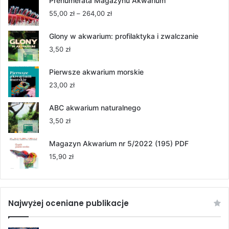
Prenumerata Magazynu Akwarium
Zakres
55,00
zł
–
264,00
zł
cen:
od
Glony w akwarium: profilaktyka i zwalczanie
55,00 zł
3,50
zł
do
264,00 zł
Pierwsze akwarium morskie
23,00
zł
ABC akwarium naturalnego
3,50
zł
Magazyn Akwarium nr 5/2022 (195) PDF
15,90
zł
Najwyżej oceniane publikacje