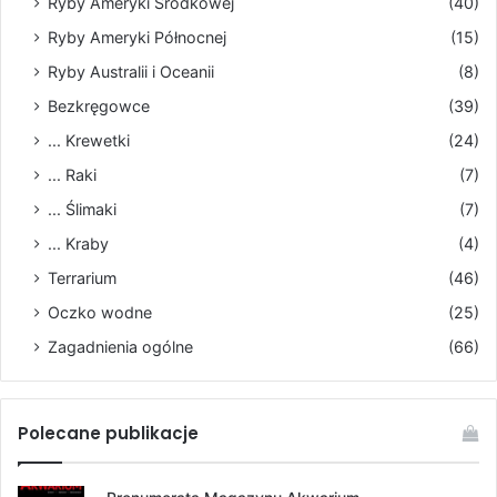
Ryby Ameryki Środkowej
(40)
Ryby Ameryki Północnej
(15)
Ryby Australii i Oceanii
(8)
Bezkręgowce
(39)
... Krewetki
(24)
... Raki
(7)
... Ślimaki
(7)
... Kraby
(4)
Terrarium
(46)
Oczko wodne
(25)
Zagadnienia ogólne
(66)
Polecane publikacje