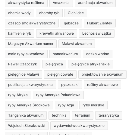
akwarystyka roślinna
Amazonia
aranżacja akwarium
chemia wody
choroby ryb
Cichlidae
czasopismo akwarystyczne
gębacze
Hubert Zientek
karmienie ryb
krewetki akwariowe
Lechosław Łątka
Magazyn Akwarium numer
Malawi akwarium
małe ryby akwariowe
nanoakwarium
oczko wodne
Paweł Czapczyk
pielęgnica
pielęgnice afrykańskie
pielęgnice Malawi
pielęgnicowate
projektowanie akwarium
publikacja akwarystyczna
pyszczaki
rośliny akwariowe
ryby Afryka
ryby Ameryka Południowa
ryby Ameryka Środkowa
ryby Azja
ryby morskie
Tanganika akwarium
technika
terrarium
terrarystyka
Wojciech Sierakowski
wydawnictwo akwarystyczne