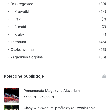
Bezkręgowce
(39)
... Krewetki
(24)
... Raki
(7)
... Ślimaki
(7)
... Kraby
(4)
Terrarium
(46)
Oczko wodne
(25)
Zagadnienia ogólne
(66)
Polecane publikacje
Prenumerata Magazynu Akwarium
Zakres
55,00
zł
–
264,00
zł
cen:
od
Glony w akwarium: profilaktyka i zwalczanie