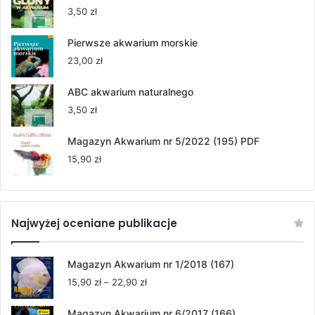
55,00 zł
3,50
zł
do
264,00 zł
Pierwsze akwarium morskie
23,00
zł
ABC akwarium naturalnego
3,50
zł
Magazyn Akwarium nr 5/2022 (195) PDF
15,90
zł
Najwyżej oceniane publikacje
Magazyn Akwarium nr 1/2018 (167)
Zakres
15,90
zł
–
22,90
zł
cen:
od
Magazyn Akwarium nr 6/2017 (166)