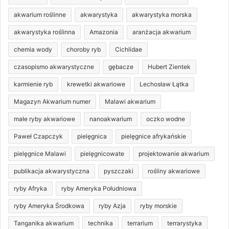
akwarium roślinne
akwarystyka
akwarystyka morska
akwarystyka roślinna
Amazonia
aranżacja akwarium
chemia wody
choroby ryb
Cichlidae
czasopismo akwarystyczne
gębacze
Hubert Zientek
karmienie ryb
krewetki akwariowe
Lechosław Łątka
Magazyn Akwarium numer
Malawi akwarium
małe ryby akwariowe
nanoakwarium
oczko wodne
Paweł Czapczyk
pielęgnica
pielęgnice afrykańskie
pielęgnice Malawi
pielęgnicowate
projektowanie akwarium
publikacja akwarystyczna
pyszczaki
rośliny akwariowe
ryby Afryka
ryby Ameryka Południowa
ryby Ameryka Środkowa
ryby Azja
ryby morskie
Tanganika akwarium
technika
terrarium
terrarystyka