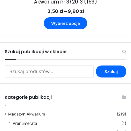
Akwarium nr 3/2013 (153)
Zakres
3,50
zł
–
9,90
zł
cen:
Ten
od
Wybierz opcje
produkt
3,50 zł
ma
do
wiele
9,90 zł
wariantów.
Opcje
Szukaj publikacji w sklepie
można
wybrać
Szukaj:
na
Szukaj
stronie
produktu
Kategorie publikacji
Magazyn Akwarium
(219)
Prenumerata
(1)