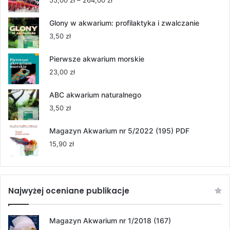
55,00
zł
–
264,00
zł
cen:
od
Glony w akwarium: profilaktyka i zwalczanie
55,00 zł
3,50
zł
do
264,00 zł
Pierwsze akwarium morskie
23,00
zł
ABC akwarium naturalnego
3,50
zł
Magazyn Akwarium nr 5/2022 (195) PDF
15,90
zł
Najwyżej oceniane publikacje
Magazyn Akwarium nr 1/2018 (167)