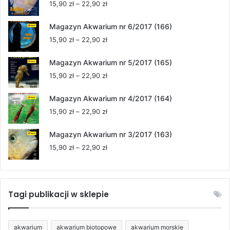
Zakres
15,90
zł
–
22,90
zł
cen:
od
Magazyn Akwarium nr 6/2017 (166)
15,90 zł
Zakres
15,90
zł
–
22,90
zł
do
cen:
22,90 zł
od
Magazyn Akwarium nr 5/2017 (165)
15,90 zł
Zakres
15,90
zł
–
22,90
zł
do
cen:
22,90 zł
od
Magazyn Akwarium nr 4/2017 (164)
15,90 zł
Zakres
15,90
zł
–
22,90
zł
do
cen:
22,90 zł
od
Magazyn Akwarium nr 3/2017 (163)
15,90 zł
Zakres
15,90
zł
–
22,90
zł
do
cen:
22,90 zł
od
15,90 zł
do
Tagi publikacji w sklepie
22,90 zł
akwarium
akwarium biotopowe
akwarium morskie