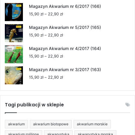
od
Magazyn Akwarium nr 6/2017 (166)
15,90 zł
Zakres
15,90
zł
–
22,90
zł
do
cen:
22,90 zł
od
Magazyn Akwarium nr 5/2017 (165)
15,90 zł
Zakres
15,90
zł
–
22,90
zł
do
cen:
22,90 zł
od
Magazyn Akwarium nr 4/2017 (164)
15,90 zł
Zakres
15,90
zł
–
22,90
zł
do
cen:
22,90 zł
od
Magazyn Akwarium nr 3/2017 (163)
15,90 zł
Zakres
15,90
zł
–
22,90
zł
do
cen:
22,90 zł
od
15,90 zł
do
Tagi publikacji w sklepie
22,90 zł
akwarium
akwarium biotopowe
akwarium morskie
akwarium roślinne
akwarystyka
akwarystyka morska