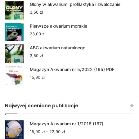
od
Glony w akwarium: profilaktyka i zwalczanie
55,00 zł
3,50
zł
do
264,00 zł
Pierwsze akwarium morskie
23,00
zł
ABC akwarium naturalnego
3,50
zł
Magazyn Akwarium nr 5/2022 (195) PDF
15,90
zł
Najwyżej oceniane publikacje
Magazyn Akwarium nr 1/2018 (167)
Zakres
15,90
zł
–
22,90
zł
cen: