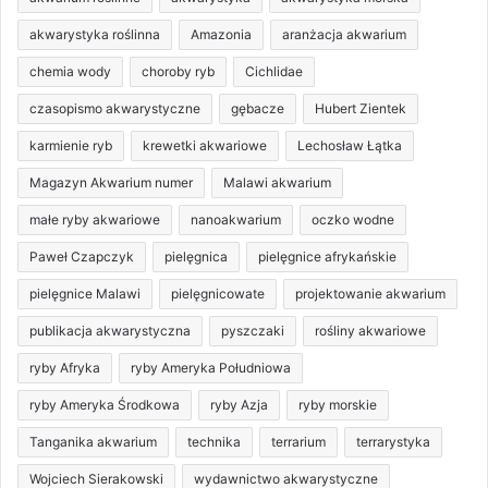
akwarystyka roślinna
Amazonia
aranżacja akwarium
chemia wody
choroby ryb
Cichlidae
czasopismo akwarystyczne
gębacze
Hubert Zientek
karmienie ryb
krewetki akwariowe
Lechosław Łątka
Magazyn Akwarium numer
Malawi akwarium
małe ryby akwariowe
nanoakwarium
oczko wodne
Paweł Czapczyk
pielęgnica
pielęgnice afrykańskie
pielęgnice Malawi
pielęgnicowate
projektowanie akwarium
publikacja akwarystyczna
pyszczaki
rośliny akwariowe
ryby Afryka
ryby Ameryka Południowa
ryby Ameryka Środkowa
ryby Azja
ryby morskie
Tanganika akwarium
technika
terrarium
terrarystyka
Wojciech Sierakowski
wydawnictwo akwarystyczne