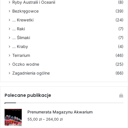
Ryby Australii i Oceanii
(8)
Bezkręgowce
(39)
... Krewetki
(24)
... Raki
(7)
... Ślimaki
(7)
... Kraby
(4)
Terrarium
(46)
Oczko wodne
(25)
Zagadnienia ogólne
(66)
Polecane publikacje
Prenumerata Magazynu Akwarium
Zakres
55,00
zł
–
264,00
zł
cen: