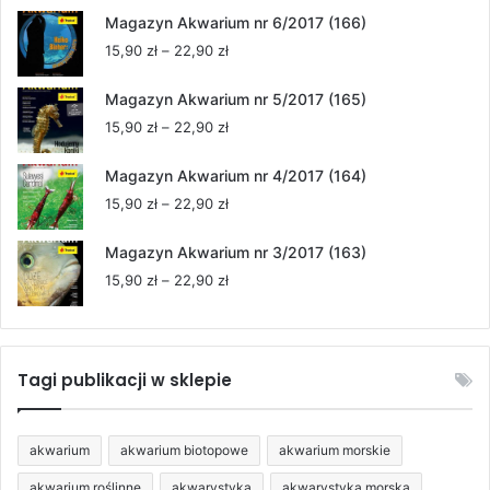
od
Magazyn Akwarium nr 6/2017 (166)
15,90 zł
Zakres
15,90
zł
–
22,90
zł
do
cen:
22,90 zł
od
Magazyn Akwarium nr 5/2017 (165)
15,90 zł
Zakres
15,90
zł
–
22,90
zł
do
cen:
22,90 zł
od
Magazyn Akwarium nr 4/2017 (164)
15,90 zł
Zakres
15,90
zł
–
22,90
zł
do
cen:
22,90 zł
od
Magazyn Akwarium nr 3/2017 (163)
15,90 zł
Zakres
15,90
zł
–
22,90
zł
do
cen:
22,90 zł
od
15,90 zł
do
Tagi publikacji w sklepie
22,90 zł
akwarium
akwarium biotopowe
akwarium morskie
akwarium roślinne
akwarystyka
akwarystyka morska