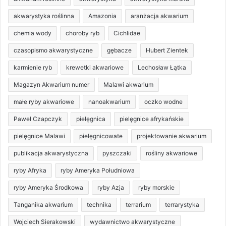
akwarystyka roślinna
Amazonia
aranżacja akwarium
chemia wody
choroby ryb
Cichlidae
czasopismo akwarystyczne
gębacze
Hubert Zientek
karmienie ryb
krewetki akwariowe
Lechosław Łątka
Magazyn Akwarium numer
Malawi akwarium
małe ryby akwariowe
nanoakwarium
oczko wodne
Paweł Czapczyk
pielęgnica
pielęgnice afrykańskie
pielęgnice Malawi
pielęgnicowate
projektowanie akwarium
publikacja akwarystyczna
pyszczaki
rośliny akwariowe
ryby Afryka
ryby Ameryka Południowa
ryby Ameryka Środkowa
ryby Azja
ryby morskie
Tanganika akwarium
technika
terrarium
terrarystyka
Wojciech Sierakowski
wydawnictwo akwarystyczne