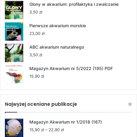
od
Glony w akwarium: profilaktyka i zwalczanie
55,00 zł
3,50
zł
do
264,00 zł
Pierwsze akwarium morskie
23,00
zł
ABC akwarium naturalnego
3,50
zł
Magazyn Akwarium nr 5/2022 (195) PDF
15,90
zł
Najwyżej oceniane publikacje
Magazyn Akwarium nr 1/2018 (167)
Zakres
15,90
zł
–
22,90
zł
cen: