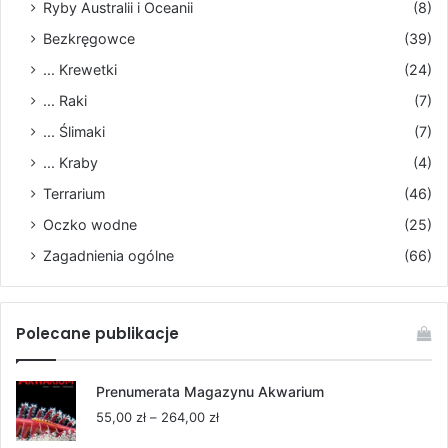
Ryby Australii i Oceanii
(8)
Bezkręgowce
(39)
... Krewetki
(24)
... Raki
(7)
... Ślimaki
(7)
... Kraby
(4)
Terrarium
(46)
Oczko wodne
(25)
Zagadnienia ogólne
(66)
Polecane publikacje
Prenumerata Magazynu Akwarium
Zakres
55,00
zł
–
264,00
zł
cen: