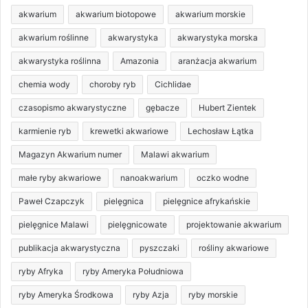
akwarium
akwarium biotopowe
akwarium morskie
akwarium roślinne
akwarystyka
akwarystyka morska
akwarystyka roślinna
Amazonia
aranżacja akwarium
chemia wody
choroby ryb
Cichlidae
czasopismo akwarystyczne
gębacze
Hubert Zientek
karmienie ryb
krewetki akwariowe
Lechosław Łątka
Magazyn Akwarium numer
Malawi akwarium
małe ryby akwariowe
nanoakwarium
oczko wodne
Paweł Czapczyk
pielęgnica
pielęgnice afrykańskie
pielęgnice Malawi
pielęgnicowate
projektowanie akwarium
publikacja akwarystyczna
pyszczaki
rośliny akwariowe
ryby Afryka
ryby Ameryka Południowa
ryby Ameryka Środkowa
ryby Azja
ryby morskie