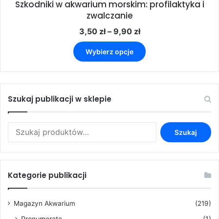
Szkodniki w akwarium morskim: profilaktyka i
zwalczanie
Zakres
3,50
zł
–
9,90
zł
cen:
Ten
od
Wybierz opcje
produkt
3,50 zł
ma
do
wiele
9,90 zł
wariantów.
Opcje
Szukaj publikacji w sklepie
można
wybrać
Szukaj:
na
Szukaj
stronie
produktu
Kategorie publikacji
Magazyn Akwarium
(219)
Prenumerata
(1)