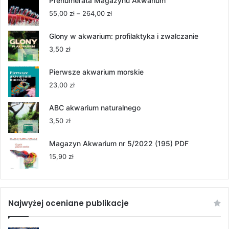
Prenumerata Magazynu Akwarium
Zakres
55,00
zł
–
264,00
zł
cen:
od
Glony w akwarium: profilaktyka i zwalczanie
55,00 zł
3,50
zł
do
264,00 zł
Pierwsze akwarium morskie
23,00
zł
ABC akwarium naturalnego
3,50
zł
Magazyn Akwarium nr 5/2022 (195) PDF
15,90
zł
Najwyżej oceniane publikacje