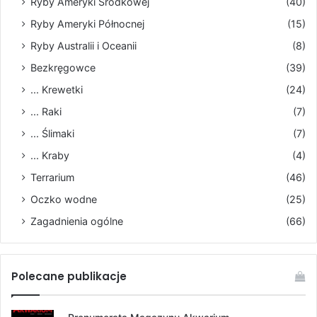
Ryby Ameryki Środkowej
(40)
Ryby Ameryki Północnej
(15)
Ryby Australii i Oceanii
(8)
Bezkręgowce
(39)
... Krewetki
(24)
... Raki
(7)
... Ślimaki
(7)
... Kraby
(4)
Terrarium
(46)
Oczko wodne
(25)
Zagadnienia ogólne
(66)
Polecane publikacje