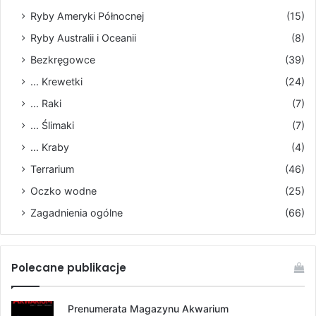
Ryby Ameryki Północnej
(15)
Ryby Australii i Oceanii
(8)
Bezkręgowce
(39)
... Krewetki
(24)
... Raki
(7)
... Ślimaki
(7)
... Kraby
(4)
Terrarium
(46)
Oczko wodne
(25)
Zagadnienia ogólne
(66)
Polecane publikacje
Prenumerata Magazynu Akwarium