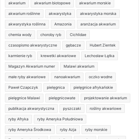
akwarium
akwarium biotopowe
akwarium morskie
akwarium roślinne
akwarystyka
akwarystyka morska
akwarystyka roślinna
Amazonia
aranżacja akwarium
chemia wody
choroby ryb
Cichlidae
czasopismo akwarystyczne
gębacze
Hubert Zientek
karmienie ryb
krewetki akwariowe
Lechosław Łątka
Magazyn Akwarium numer
Malawi akwarium
małe ryby akwariowe
nanoakwarium
oczko wodne
Paweł Czapczyk
pielęgnica
pielęgnice afrykańskie
pielęgnice Malawi
pielęgnicowate
projektowanie akwarium
publikacja akwarystyczna
pyszczaki
rośliny akwariowe
ryby Afryka
ryby Ameryka Południowa
ryby Ameryka Środkowa
ryby Azja
ryby morskie