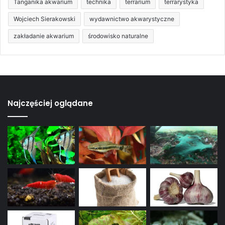
Tanganika akwarium
technika
terrarium
terrarystyka
Wojciech Sierakowski
wydawnictwo akwarystyczne
zakładanie akwarium
środowisko naturalne
Najczęściej oglądane