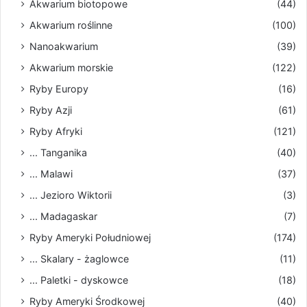
Akwarium biotopowe
(44)
Akwarium roślinne
(100)
Nanoakwarium
(39)
Akwarium morskie
(122)
Ryby Europy
(16)
Ryby Azji
(61)
Ryby Afryki
(121)
... Tanganika
(40)
... Malawi
(37)
... Jezioro Wiktorii
(3)
... Madagaskar
(7)
Ryby Ameryki Południowej
(174)
... Skalary - żaglowce
(11)
... Paletki - dyskowce
(18)
Ryby Ameryki Środkowej
(40)