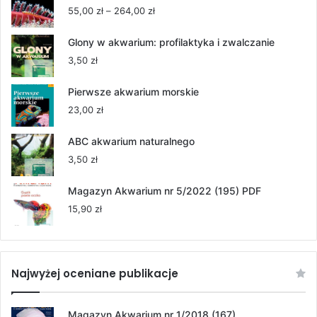
Zakres
55,00
zł
–
264,00
zł
cen:
od
Glony w akwarium: profilaktyka i zwalczanie
55,00 zł
3,50
zł
do
264,00 zł
Pierwsze akwarium morskie
23,00
zł
ABC akwarium naturalnego
3,50
zł
Magazyn Akwarium nr 5/2022 (195) PDF
15,90
zł
Najwyżej oceniane publikacje
Magazyn Akwarium nr 1/2018 (167)