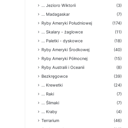
... Jezioro Wiktorii
(3)
... Madagaskar
(7)
Ryby Ameryki Południowej
(174)
... Skalary - żaglowce
(11)
... Paletki - dyskowce
(18)
Ryby Ameryki Środkowej
(40)
Ryby Ameryki Północnej
(15)
Ryby Australii i Oceanii
(8)
Bezkręgowce
(39)
... Krewetki
(24)
... Raki
(7)
... Ślimaki
(7)
... Kraby
(4)
Terrarium
(46)