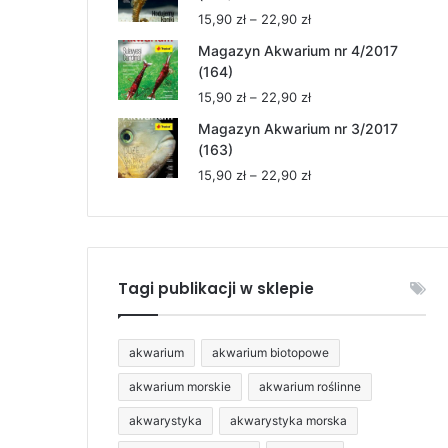
15,90 zł
Zakres
15,90
zł
–
22,90
zł
do
cen:
22,90 zł
Magazyn Akwarium nr 4/2017
od
(164)
15,90 zł
Zakres
15,90
zł
–
22,90
zł
do
cen:
22,90 zł
Magazyn Akwarium nr 3/2017
od
(163)
15,90 zł
Zakres
15,90
zł
–
22,90
zł
do
cen:
22,90 zł
od
15,90 zł
do
22,90 zł
Tagi publikacji w sklepie
akwarium
akwarium biotopowe
akwarium morskie
akwarium roślinne
akwarystyka
akwarystyka morska