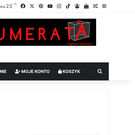
℃
Facebook
X
Pinterest
YouTube
Instagram
TikTok
23
Zaloguj
Sprawdź swój kosz
Losowy artykuł
Sidebar
awa
Szukaj
NIE
MOJE KONTO
KOSZYK