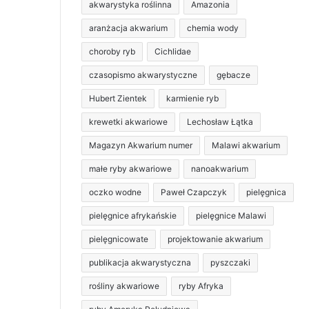
akwarystyka roślinna
Amazonia
aranżacja akwarium
chemia wody
choroby ryb
Cichlidae
czasopismo akwarystyczne
gębacze
Hubert Zientek
karmienie ryb
krewetki akwariowe
Lechosław Łątka
Magazyn Akwarium numer
Malawi akwarium
małe ryby akwariowe
nanoakwarium
oczko wodne
Paweł Czapczyk
pielęgnica
pielęgnice afrykańskie
pielęgnice Malawi
pielęgnicowate
projektowanie akwarium
publikacja akwarystyczna
pyszczaki
rośliny akwariowe
ryby Afryka