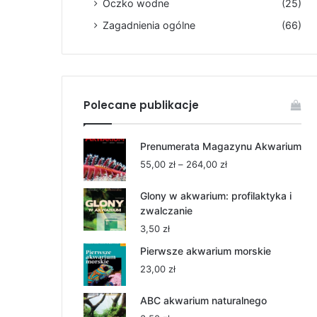
Oczko wodne
(25)
Zagadnienia ogólne
(66)
Polecane publikacje
Prenumerata Magazynu Akwarium
Zakres
55,00
zł
–
264,00
zł
cen:
od
Glony w akwarium: profilaktyka i
55,00 zł
zwalczanie
do
3,50
zł
264,00 zł
Pierwsze akwarium morskie
23,00
zł
ABC akwarium naturalnego