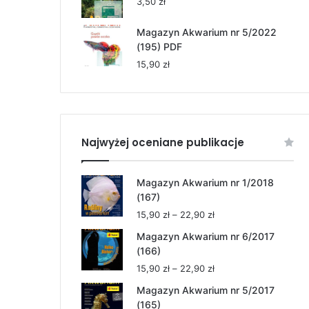
3,50
zł
Magazyn Akwarium nr 5/2022
(195) PDF
15,90
zł
Najwyżej oceniane publikacje
Magazyn Akwarium nr 1/2018
(167)
Zakres
15,90
zł
–
22,90
zł
cen:
Magazyn Akwarium nr 6/2017
od
(166)
15,90 zł
Zakres
15,90
zł
–
22,90
zł
do
cen:
22,90 zł
Magazyn Akwarium nr 5/2017
od
(165)