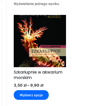
Wyświetlanie jednego wyniku
Szkarłupnie w akwarium
morskim
Zakres
3,50
zł
–
9,90
zł
cen:
Ten
od
Wybierz opcje
produkt
3,50 zł
ma
do