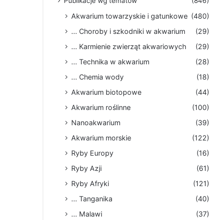
Publikacje wg tematów
(846)
Akwarium towarzyskie i gatunkowe
(480)
... Choroby i szkodniki w akwarium
(29)
... Karmienie zwierząt akwariowych
(29)
... Technika w akwarium
(28)
... Chemia wody
(18)
Akwarium biotopowe
(44)
Akwarium roślinne
(100)
Nanoakwarium
(39)
Akwarium morskie
(122)
Ryby Europy
(16)
Ryby Azji
(61)
Ryby Afryki
(121)
... Tanganika
(40)
... Malawi
(37)