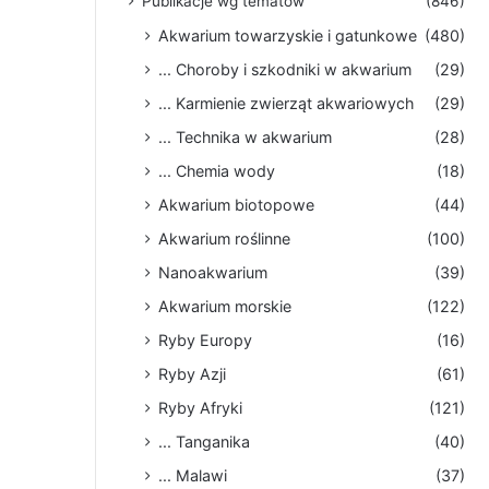
Publikacje wg tematów
(846)
Akwarium towarzyskie i gatunkowe
(480)
... Choroby i szkodniki w akwarium
(29)
... Karmienie zwierząt akwariowych
(29)
... Technika w akwarium
(28)
... Chemia wody
(18)
Akwarium biotopowe
(44)
Akwarium roślinne
(100)
Nanoakwarium
(39)
Akwarium morskie
(122)
Ryby Europy
(16)
Ryby Azji
(61)
Ryby Afryki
(121)
... Tanganika
(40)
... Malawi
(37)