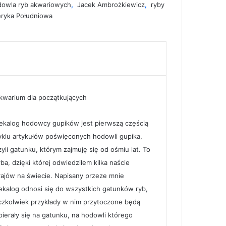
dowla ryb akwariowych
,
Jacek Ambrożkiewicz
,
ryby
ryka Południowa
zątkujących
kwarium dla początkujących
ekalog hodowcy gupików jest pierwszą częścią
yklu artykułów poświęconych hodowli gupika,
zyli gatunku, którym zajmuję się od ośmiu lat. To
yba, dzięki której odwiedziłem kilka naście
rajów na świecie. Napisany przeze mnie
ekalog odnosi się do wszystkich gatunków ryb,
czkolwiek przykłady w nim przytoczone będą
pierały się na gatunku, na hodowli którego