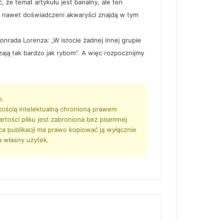
że temat artykułu jest banalny, ale ten
 nawet doświadczeni akwaryści znajdą w tym
onrada Lorenza: „W istocie żadnej innej grupie
zają tak bardzo jak rybom”. A więc rozpocznijmy
o.
tością intelektualną chronioną prawem
artości pliku jest zabroniona bez pisemnej
rca publikacji ma prawo kopiować ją wyłącznie
a własny użytek.