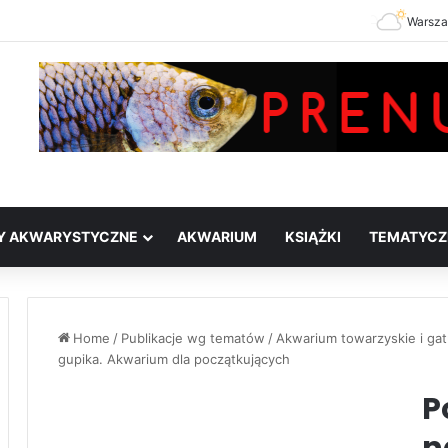
Warsz
Y AKWARYSTYCZNE
AKWARIUM
KSIĄŻKI
TEMATYCZ
Home
/
Publikacje wg tematów
/
Akwarium towarzyskie i g
gupika. Akwarium dla początkujących
P