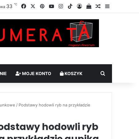
℃
Facebook
X
Pinterest
YouTube
Instagram
TikTok
33
Zaloguj
Sprawdź swój kosz
Losowy artykuł
Sidebar
awa
Szukaj
NIE
MOJE KONTO
KOSZYK
atunkowe
/
Podstawy hodowli ryb na przykładzie
odstawy hodowli ryb