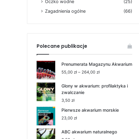
Oczko wodne
(25)
Zagadnienia ogólne
(66)
Polecane publikacje
Prenumerata Magazynu Akwarium
Zakres
55,00
zł
–
264,00
zł
cen:
od
Glony w akwarium: profilaktyka i
55,00 zł
zwalczanie
do
3,50
zł
264,00 zł
Pierwsze akwarium morskie
23,00
zł
ABC akwarium naturalnego