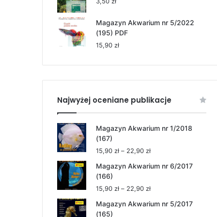
3,50
zł
Magazyn Akwarium nr 5/2022
(195) PDF
15,90
zł
Najwyżej oceniane publikacje
Magazyn Akwarium nr 1/2018
(167)
Zakres
15,90
zł
–
22,90
zł
cen:
Magazyn Akwarium nr 6/2017
od
(166)
15,90 zł
Zakres
15,90
zł
–
22,90
zł
do
cen:
22,90 zł
Magazyn Akwarium nr 5/2017
od
(165)