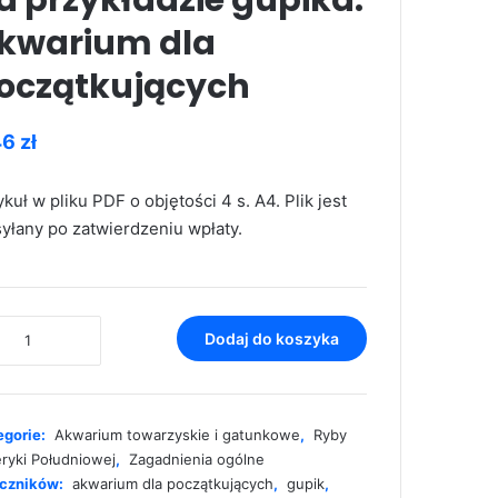
a przykładzie gupika.
kwarium dla
oczątkujących
46
zł
ykuł w pliku PDF o objętości 4 s. A4. Plik jest
yłany po zatwierdzeniu wpłaty.
ć
Dodaj do koszyka
stawy
owli
egorie:
Akwarium towarzyskie i gatunkowe
,
Ryby
kładzie
ryki Południowej
,
Zagadnienia ogólne
ka.
czników:
akwarium dla początkujących
,
gupik
,
arium