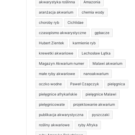
akwarystyka roślinna
Amazonia
aranżacja akwarium
chemia wody
choroby ryb
Cichlidae
czasopismo akwarystyczne
gębacze
Hubert Zientek
karmienie ryb
krewetki akwariowe
Lechosław Łątka
Magazyn Akwarium numer
Malawi akwarium
małe ryby akwariowe
nanoakwarium
oczko wodne
Paweł Czapczyk
pielęgnica
pielęgnice afrykańskie
pielęgnice Malawi
pielęgnicowate
projektowanie akwarium
publikacja akwarystyczna
pyszczaki
rośliny akwariowe
ryby Afryka