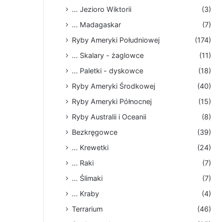
... Jezioro Wiktorii
(3)
... Madagaskar
(7)
Ryby Ameryki Południowej
(174)
... Skalary - żaglowce
(11)
... Paletki - dyskowce
(18)
Ryby Ameryki Środkowej
(40)
Ryby Ameryki Północnej
(15)
Ryby Australii i Oceanii
(8)
Bezkręgowce
(39)
... Krewetki
(24)
... Raki
(7)
... Ślimaki
(7)
... Kraby
(4)
Terrarium
(46)