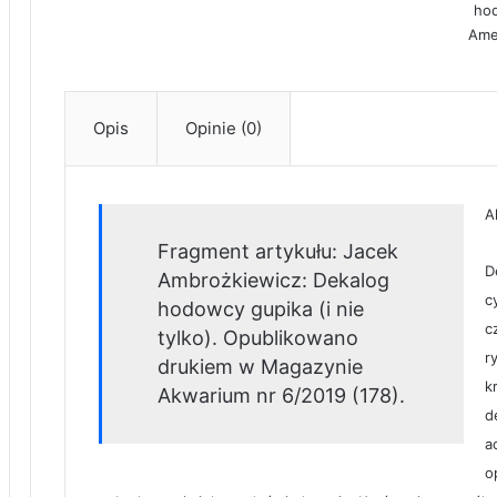
ho
dla
Ame
poc
Opis
Opinie (0)
A
Fragment artykułu: Jacek
D
Ambrożkiewicz: Dekalog
c
hodowcy gupika (i nie
c
tylko). Opublikowano
r
drukiem w Magazynie
k
Akwarium nr 6/2019 (178).
d
a
o