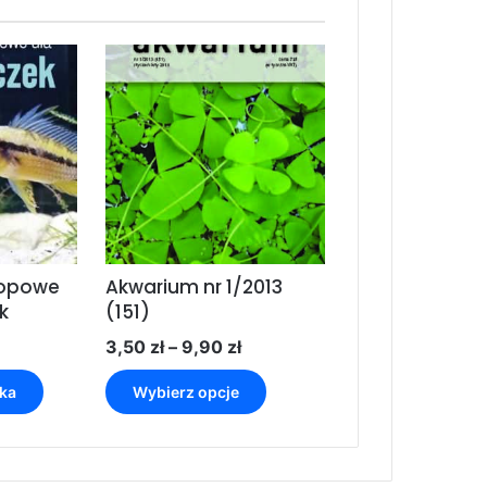
topowe
Akwarium nr 1/2013
k
(151)
Zakres
3,50
zł
–
9,90
zł
cen:
Ten
od
ka
Wybierz opcje
produkt
3,50 zł
ma
do
wiele
9,90 zł
wariantów.