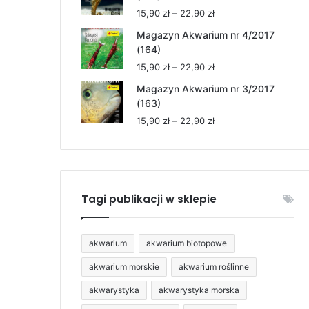
15,90 zł
Zakres
15,90
zł
–
22,90
zł
do
cen:
22,90 zł
Magazyn Akwarium nr 4/2017
od
(164)
15,90 zł
Zakres
15,90
zł
–
22,90
zł
do
cen:
22,90 zł
Magazyn Akwarium nr 3/2017
od
(163)
15,90 zł
Zakres
15,90
zł
–
22,90
zł
do
cen:
22,90 zł
od
15,90 zł
do
22,90 zł
Tagi publikacji w sklepie
akwarium
akwarium biotopowe
akwarium morskie
akwarium roślinne
akwarystyka
akwarystyka morska