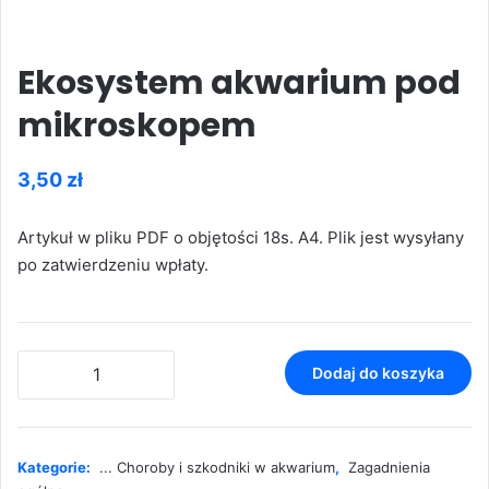
Ekosystem akwarium pod
mikroskopem
3,50
zł
Artykuł w pliku PDF o objętości 18s. A4. Plik jest wysyłany
po zatwierdzeniu wpłaty.
ilość
Dodaj do koszyka
Ekosystem
akwarium
pod
mikroskopem
Kategorie:
... Choroby i szkodniki w akwarium
,
Zagadnienia