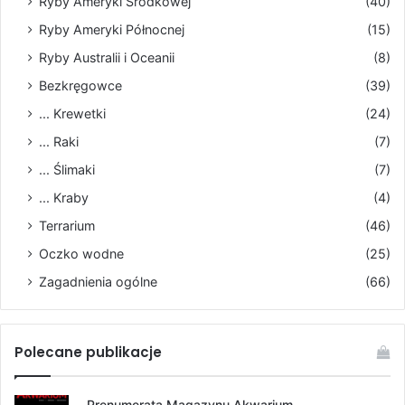
Ryby Ameryki Środkowej
(40)
Ryby Ameryki Północnej
(15)
Ryby Australii i Oceanii
(8)
Bezkręgowce
(39)
... Krewetki
(24)
... Raki
(7)
... Ślimaki
(7)
... Kraby
(4)
Terrarium
(46)
Oczko wodne
(25)
Zagadnienia ogólne
(66)
Polecane publikacje
Prenumerata Magazynu Akwarium