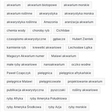
akwarium
akwarium biotopowe
akwarium morskie
akwarium roślinne
akwarystyka
akwarystyka morska
akwarystyka roślinna
Amazonia
aranżacja akwarium
chemia wody
choroby ryb
Cichlidae
czasopismo akwarystyczne
gębacze
Hubert Zientek
karmienie ryb
krewetki akwariowe
Lechosław Łątka
Magazyn Akwarium numer
Malawi akwarium
małe ryby akwariowe
nanoakwarium
oczko wodne
Paweł Czapczyk
pielęgnica
pielęgnice afrykańskie
pielęgnice Malawi
pielęgnicowate
projektowanie akwarium
publikacja akwarystyczna
pyszczaki
rośliny akwariowe
ryby Afryka
ryby Ameryka Południowa
ryby Ameryka Środkowa
ryby Azja
ryby morskie