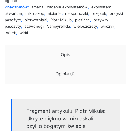
ogólne
Znaczników:
ameba
,
badanie ekosystemów
,
ekosystem
akwarium
,
mikroskop
,
nicienie
,
niesporczaki
,
orzęsek
,
orzęski
pasożyty
,
pierwotniaki
,
Piotr Mikuła
,
płazińce
,
przywry
pasożyty
,
stawonogi
,
Vampyrellida
,
wieloszczety
,
wirczyk
,
wirek
,
wirki
Opis
Opinie (0)
Fragment artykułu: Piotr Mikuła:
Ukryte piękno w mikroskali,
czyli o bogatym świecie