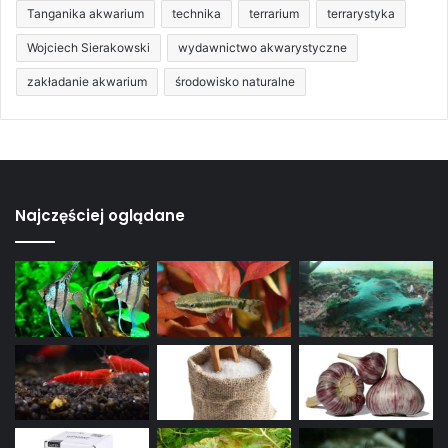
Tanganika akwarium
technika
terrarium
terrarystyka
Wojciech Sierakowski
wydawnictwo akwarystyczne
zakładanie akwarium
środowisko naturalne
Najczęściej oglądane