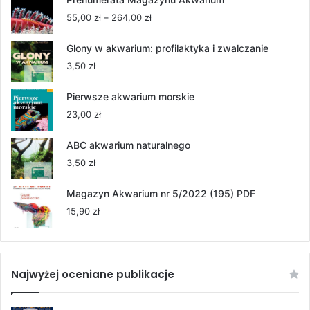
Zakres
55,00
zł
–
264,00
zł
cen:
od
Glony w akwarium: profilaktyka i zwalczanie
55,00 zł
3,50
zł
do
264,00 zł
Pierwsze akwarium morskie
23,00
zł
ABC akwarium naturalnego
3,50
zł
Magazyn Akwarium nr 5/2022 (195) PDF
15,90
zł
Najwyżej oceniane publikacje