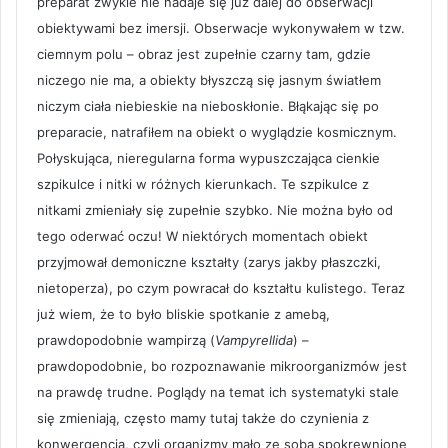
preparat zwykle nie nadaje się już dalej do obserwacji
obiektywami bez imersji. Obserwacje wykonywałem w tzw.
ciemnym polu – obraz jest zupełnie czarny tam, gdzie
niczego nie ma, a obiekty błyszczą się jasnym światłem
niczym ciała niebieskie na nieboskłonie. Błąkając się po
preparacie, natrafiłem na obiekt o wyglądzie kosmicznym.
Połyskująca, nieregularna forma wypuszczająca cienkie
szpikulce i nitki w różnych kierunkach. Te szpikulce z
nitkami zmieniały się zupełnie szybko. Nie można było od
tego oderwać oczu! W niektórych momentach obiekt
przyjmował demoniczne kształty (zarys jakby płaszczki,
nietoperza), po czym powracał do kształtu kulistego. Teraz
już wiem, że to było bliskie spotkanie z amebą,
prawdopodobnie wampirzą (
Vampyrellida
) –
prawdopodobnie, bo rozpoznawanie mikroorganizmów jest
na prawdę trudne. Poglądy na temat ich systematyki stale
się zmieniają, często mamy tutaj także do czynienia z
konwergencją, czyli organizmy mało ze sobą spokrewnione