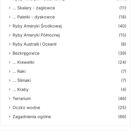
... Skalary - żaglowce
(11)
... Paletki - dyskowce
(18)
Ryby Ameryki Środkowej
(40)
Ryby Ameryki Północnej
(15)
Ryby Australii i Oceanii
(8)
Bezkręgowce
(39)
... Krewetki
(24)
... Raki
(7)
... Ślimaki
(7)
... Kraby
(4)
Terrarium
(46)
Oczko wodne
(25)
Zagadnienia ogólne
(66)