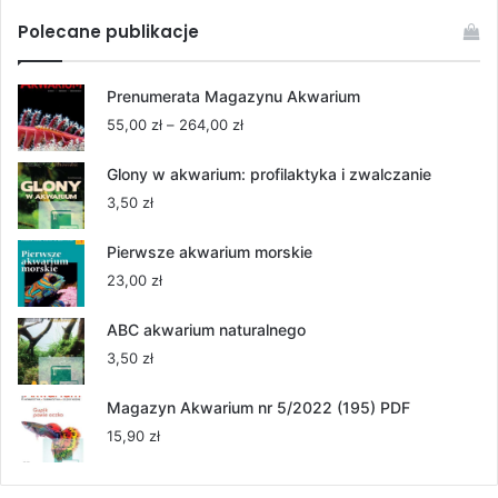
Polecane publikacje
Prenumerata Magazynu Akwarium
Zakres
55,00
zł
–
264,00
zł
cen:
od
Glony w akwarium: profilaktyka i zwalczanie
55,00 zł
3,50
zł
do
264,00 zł
Pierwsze akwarium morskie
23,00
zł
ABC akwarium naturalnego
3,50
zł
Magazyn Akwarium nr 5/2022 (195) PDF
15,90
zł