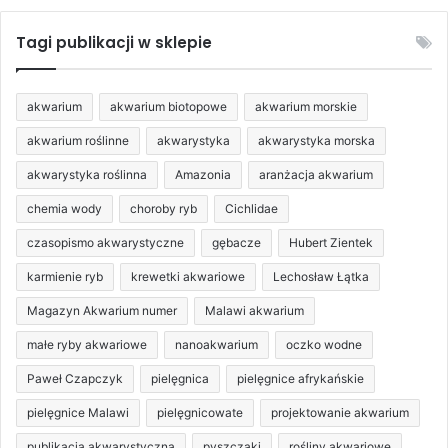
15,90 zł
do
Tagi publikacji w sklepie
22,90 zł
akwarium
akwarium biotopowe
akwarium morskie
akwarium roślinne
akwarystyka
akwarystyka morska
akwarystyka roślinna
Amazonia
aranżacja akwarium
chemia wody
choroby ryb
Cichlidae
czasopismo akwarystyczne
gębacze
Hubert Zientek
karmienie ryb
krewetki akwariowe
Lechosław Łątka
Magazyn Akwarium numer
Malawi akwarium
małe ryby akwariowe
nanoakwarium
oczko wodne
Paweł Czapczyk
pielęgnica
pielęgnice afrykańskie
pielęgnice Malawi
pielęgnicowate
projektowanie akwarium
publikacja akwarystyczna
pyszczaki
rośliny akwariowe