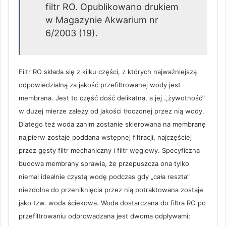
filtr RO. Opublikowano drukiem
w Magazynie Akwarium nr
6/2003 (19).
Filtr RO składa się z kilku części, z których najważniejszą
odpowiedzialną za jakość przefiltrowanej wody jest
membrana. Jest to część dość delikatna, a jej .,żywotność”
w dużej mierze zależy od jakości tłoczonej przez nią wody.
Dlatego też woda zanim zostanie skierowana na membranę
najpierw zostaje poddana wstępnej filtracji, najczęściej
przez gęsty filtr mechaniczny i filtr węglowy. Specyficzna
budowa membrany sprawia, że przepuszcza ona tylko
niemal idealnie czystą wodę podczas gdy „cała reszta”
niezdolna do przeniknięcia przez nią potraktowana zostaje
jako tzw. woda ściekowa. Woda dostarczana do filtra RO po
przefiltrowaniu odprowadzana jest dwoma odpływami;