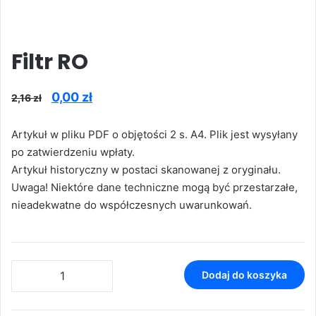
Filtr RO
Pierwotna
Aktualna
0,00
zł
2,16
zł
cena
cena
Artykuł w pliku PDF o objętości 2 s. A4. Plik jest wysyłany
wynosiła:
wynosi:
po zatwierdzeniu wpłaty.
2,16 zł.
0,00 zł.
Artykuł historyczny w postaci skanowanej z oryginału.
Uwaga! Niektóre dane techniczne mogą być przestarzałe,
nieadekwatne do współczesnych uwarunkowań.
ilość
Dodaj do koszyka
Filtr
RO