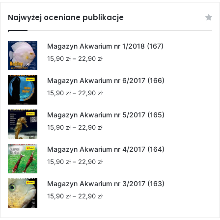
Najwyżej oceniane publikacje
Magazyn Akwarium nr 1/2018 (167)
Zakres
15,90
zł
–
22,90
zł
cen:
od
Magazyn Akwarium nr 6/2017 (166)
15,90 zł
Zakres
15,90
zł
–
22,90
zł
do
cen:
22,90 zł
od
Magazyn Akwarium nr 5/2017 (165)
15,90 zł
Zakres
15,90
zł
–
22,90
zł
do
cen:
22,90 zł
od
Magazyn Akwarium nr 4/2017 (164)
15,90 zł
Zakres
15,90
zł
–
22,90
zł
do
cen:
22,90 zł
od
Magazyn Akwarium nr 3/2017 (163)
15,90 zł
Zakres
15,90
zł
–
22,90
zł
do
cen:
22,90 zł
od