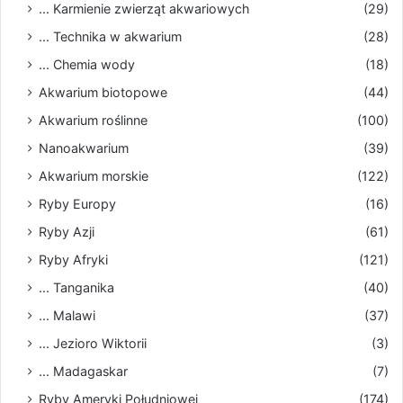
... Karmienie zwierząt akwariowych
(29)
... Technika w akwarium
(28)
... Chemia wody
(18)
Akwarium biotopowe
(44)
Akwarium roślinne
(100)
Nanoakwarium
(39)
Akwarium morskie
(122)
Ryby Europy
(16)
Ryby Azji
(61)
Ryby Afryki
(121)
... Tanganika
(40)
... Malawi
(37)
... Jezioro Wiktorii
(3)
... Madagaskar
(7)
Ryby Ameryki Południowej
(174)