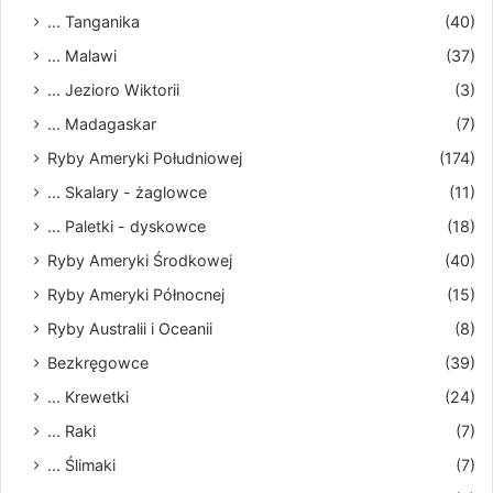
... Tanganika
(40)
... Malawi
(37)
... Jezioro Wiktorii
(3)
... Madagaskar
(7)
Ryby Ameryki Południowej
(174)
... Skalary - żaglowce
(11)
... Paletki - dyskowce
(18)
Ryby Ameryki Środkowej
(40)
Ryby Ameryki Północnej
(15)
Ryby Australii i Oceanii
(8)
Bezkręgowce
(39)
... Krewetki
(24)
... Raki
(7)
... Ślimaki
(7)