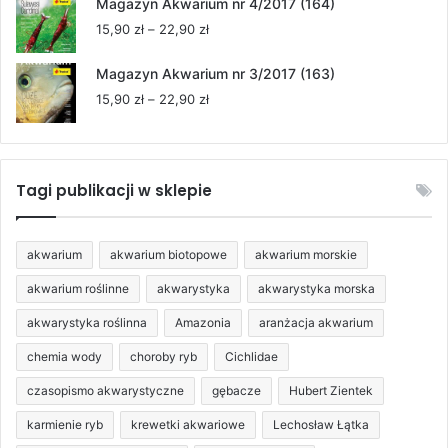
od
Magazyn Akwarium nr 4/2017 (164)
15,90 zł
Zakres
15,90
zł
–
22,90
zł
do
cen:
22,90 zł
od
Magazyn Akwarium nr 3/2017 (163)
15,90 zł
Zakres
15,90
zł
–
22,90
zł
do
cen:
22,90 zł
od
15,90 zł
do
Tagi publikacji w sklepie
22,90 zł
akwarium
akwarium biotopowe
akwarium morskie
akwarium roślinne
akwarystyka
akwarystyka morska
akwarystyka roślinna
Amazonia
aranżacja akwarium
chemia wody
choroby ryb
Cichlidae
czasopismo akwarystyczne
gębacze
Hubert Zientek
karmienie ryb
krewetki akwariowe
Lechosław Łątka