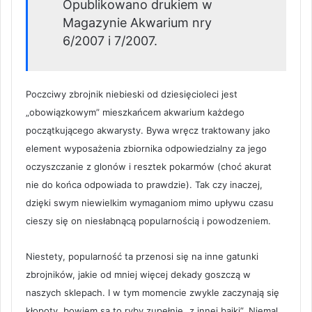
Opublikowano drukiem w
Magazynie Akwarium nry
6/2007 i 7/2007.
Poczciwy zbrojnik niebieski od dziesięcioleci jest
„obowiązkowym” mieszkańcem akwarium każdego
początkującego akwarysty. Bywa wręcz traktowany jako
element wyposażenia zbiornika odpowiedzialny za jego
oczyszczanie z glonów i resztek pokarmów (choć akurat
nie do końca odpowiada to prawdzie). Tak czy inaczej,
dzięki swym niewielkim wymaganiom mimo upływu czasu
cieszy się on niesłabnącą popularnością i powodzeniem.
Niestety, popularność ta przenosi się na inne gatunki
zbrojników, jakie od mniej więcej dekady goszczą w
naszych sklepach. I w tym momencie zwykle zaczynają się
kłopoty, bowiem są to ryby zupełnie „z innej bajki”. Niemal