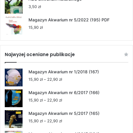
3,50
zł
Magazyn Akwarium nr 5/2022 (195) PDF
15,90
zł
Najwyżej oceniane publikacje
Magazyn Akwarium nr 1/2018 (167)
Zakres
15,90
zł
–
22,90
zł
cen:
od
Magazyn Akwarium nr 6/2017 (166)
15,90 zł
Zakres
15,90
zł
–
22,90
zł
do
cen:
22,90 zł
od
Magazyn Akwarium nr 5/2017 (165)
15,90 zł
Zakres
15,90
zł
–
22,90
zł
do
cen:
22,90 zł