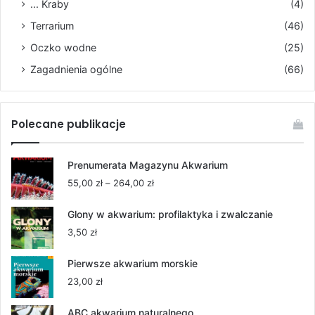
... Kraby
(4)
Terrarium
(46)
Oczko wodne
(25)
Zagadnienia ogólne
(66)
Polecane publikacje
Prenumerata Magazynu Akwarium
Zakres
55,00
zł
–
264,00
zł
cen:
od
Glony w akwarium: profilaktyka i zwalczanie
55,00 zł
3,50
zł
do
264,00 zł
Pierwsze akwarium morskie
23,00
zł
ABC akwarium naturalnego