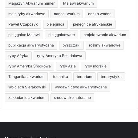
Magazyn Akwarium numer
Malawi akwarium
małe ryby akwariowe
nanoakwarium
oczko wodne
Paweł Czapczyk
pielęgnica
pielęgnice afrykańskie
pielęgnice Malawi
pielęgnicowate
projektowanie akwarium
publikacja akwarystyczna
pyszczaki
rośliny akwariowe
ryby Afryka
ryby Ameryka Południowa
ryby Ameryka Środkowa
ryby Azja
ryby morskie
Tanganika akwarium
technika
terrarium
terrarystyka
Wojciech Sierakowski
wydawnictwo akwarystyczne
zakładanie akwarium
środowisko naturalne