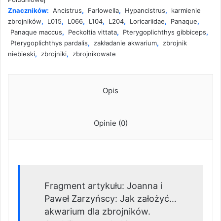
Znaczników:
Ancistrus
,
Farlowella
,
Hypancistrus
,
karmienie
zbrojników
,
L015
,
L066
,
L104
,
L204
,
Loricariidae
,
Panaque
,
Panaque maccus
,
Peckoltia vittata
,
Pterygoplichthys gibbiceps
,
Pterygoplichthys pardalis
,
zakładanie akwarium
,
zbrojnik
niebieski
,
zbrojniki
,
zbrojnikowate
Opis
Opinie (0)
Fragment artykułu: Joanna i
Paweł Zarzyńscy: Jak założyć…
akwarium dla zbrojników.