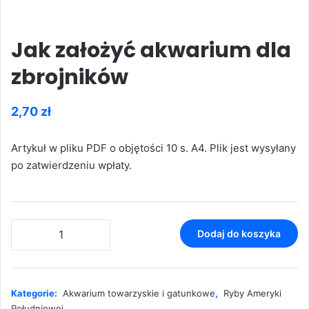
Jak założyć akwarium dla
zbrojników
2,70
zł
Artykuł w pliku PDF o objętości 10 s. A4. Plik jest wysyłany
po zatwierdzeniu wpłaty.
ilość
Dodaj do koszyka
Jak
założyć
akwarium
dla
Kategorie:
Akwarium towarzyskie i gatunkowe
,
Ryby Ameryki
zbrojników
Południowej