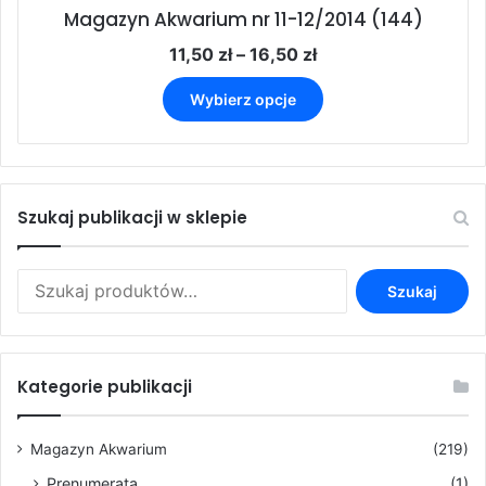
Magazyn Akwarium nr 11-12/2014 (144)
Zakres
11,50
zł
–
16,50
zł
cen:
Ten
od
Wybierz opcje
produkt
11,50 zł
ma
do
wiele
16,50 zł
wariantów.
Opcje
Szukaj publikacji w sklepie
można
wybrać
na
Szukaj:
Szukaj
stronie
produktu
Kategorie publikacji
Magazyn Akwarium
(219)
Prenumerata
(1)