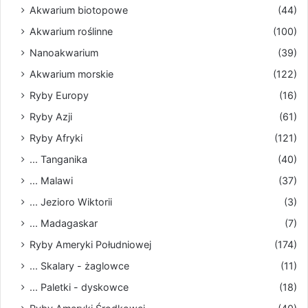
Akwarium biotopowe
(44)
Akwarium roślinne
(100)
Nanoakwarium
(39)
Akwarium morskie
(122)
Ryby Europy
(16)
Ryby Azji
(61)
Ryby Afryki
(121)
... Tanganika
(40)
... Malawi
(37)
... Jezioro Wiktorii
(3)
... Madagaskar
(7)
Ryby Ameryki Południowej
(174)
... Skalary - żaglowce
(11)
... Paletki - dyskowce
(18)