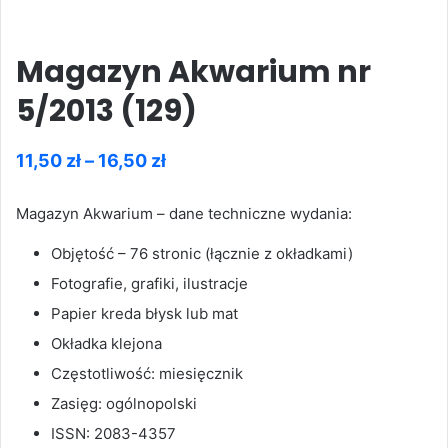
Magazyn Akwarium nr
5/2013 (129)
Zakres
11,50
zł
–
16,50
zł
cen:
Magazyn Akwarium – dane techniczne wydania:
od
11,50 zł
Objętość – 76 stronic (łącznie z okładkami)
do
Fotografie, grafiki, ilustracje
16,50 zł
Papier kreda błysk lub mat
Okładka klejona
Częstotliwość: miesięcznik
Zasięg: ogólnopolski
ISSN: 2083-4357