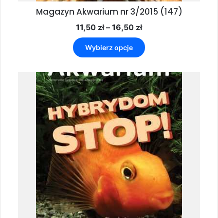
Magazyn Akwarium nr 3/2015 (147)
Zakres
11,50
zł
–
16,50
zł
cen:
Ten
od
Wybierz opcje
produkt
11,50 zł
ma
do
wiele
16,50 zł
wariantów.
Opcje
można
wybrać
na
stronie
produktu