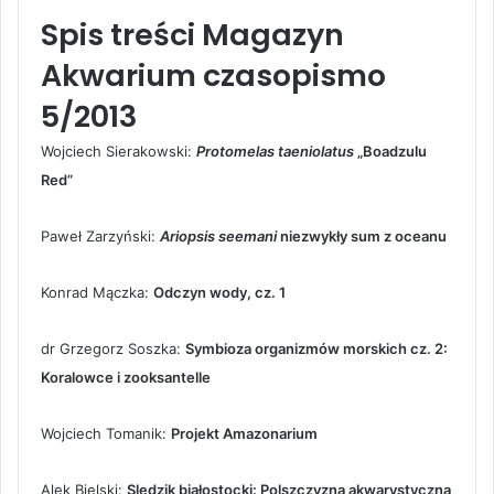
Spis treści Magazyn
Akwarium czasopismo
5/2013
Wojciech Sierakowski:
Protomelas taeniolatus
„Boadzulu
Red”
Paweł Zarzyński:
Ariopsis seemani
niezwykły sum z oceanu
Konrad Mączka:
Odczyn wody, cz. 1
dr Grzegorz Soszka:
Symbioza organizmów morskich cz. 2:
Koralowce i zooksantelle
Wojciech Tomanik:
Projekt Amazonarium
Alek Bielski:
Sledzik białostocki: Polszczyzna akwarystyczna