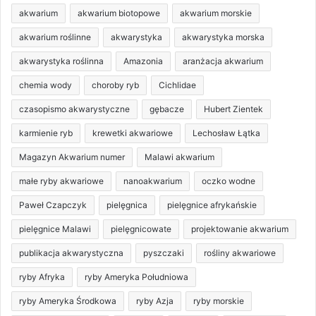
akwarium
akwarium biotopowe
akwarium morskie
akwarium roślinne
akwarystyka
akwarystyka morska
akwarystyka roślinna
Amazonia
aranżacja akwarium
chemia wody
choroby ryb
Cichlidae
czasopismo akwarystyczne
gębacze
Hubert Zientek
karmienie ryb
krewetki akwariowe
Lechosław Łątka
Magazyn Akwarium numer
Malawi akwarium
małe ryby akwariowe
nanoakwarium
oczko wodne
Paweł Czapczyk
pielęgnica
pielęgnice afrykańskie
pielęgnice Malawi
pielęgnicowate
projektowanie akwarium
publikacja akwarystyczna
pyszczaki
rośliny akwariowe
ryby Afryka
ryby Ameryka Południowa
ryby Ameryka Środkowa
ryby Azja
ryby morskie