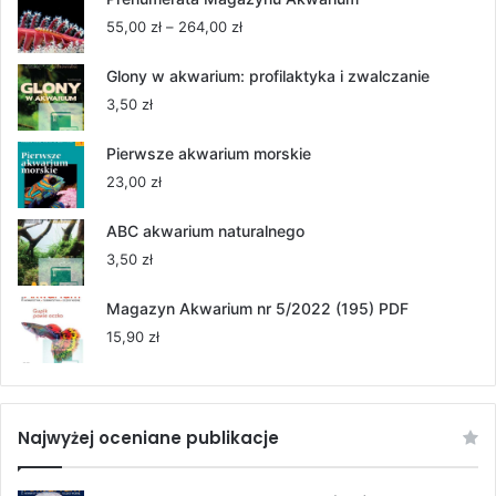
Zakres
55,00
zł
–
264,00
zł
cen:
od
Glony w akwarium: profilaktyka i zwalczanie
55,00 zł
3,50
zł
do
264,00 zł
Pierwsze akwarium morskie
23,00
zł
ABC akwarium naturalnego
3,50
zł
Magazyn Akwarium nr 5/2022 (195) PDF
15,90
zł
Najwyżej oceniane publikacje