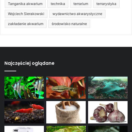
Tanganika akwarium
technika
terrarium
terrarystyka
Wojciech Sierakowski
wydawnictwo akwarystyczne
zakładanie akwarium
środowisko naturalne
Najczęściej oglądane