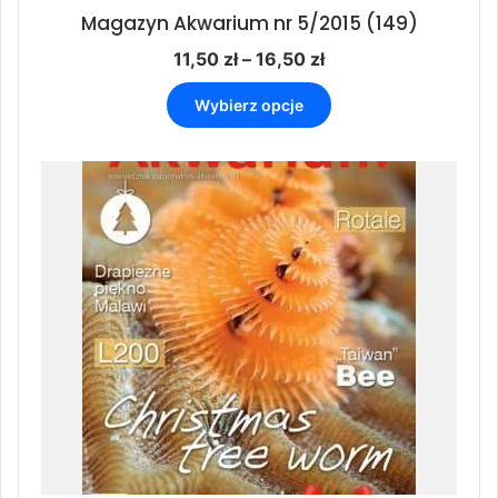
Magazyn Akwarium nr 5/2015 (149)
Zakres
11,50
zł
–
16,50
zł
cen:
Ten
od
Wybierz opcje
produkt
11,50 zł
ma
do
wiele
16,50 zł
wariantów.
Opcje
można
wybrać
na
stronie
produktu