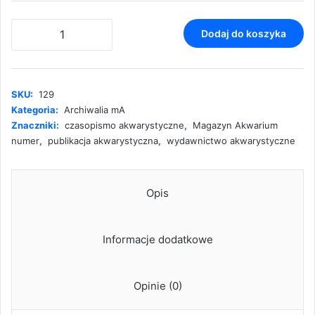
ilość
Dodaj do koszyka
Magazyn
Akwarium
nr
5/2013
SKU:
129
(129)
Kategoria:
Archiwalia mA
Znaczniki:
czasopismo akwarystyczne
,
Magazyn Akwarium
numer
,
publikacja akwarystyczna
,
wydawnictwo akwarystyczne
Opis
Informacje dodatkowe
Opinie (0)