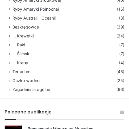
Ryby Ameryki Środkowej
(40)
Ryby Ameryki Północnej
(15)
Ryby Australii i Oceanii
(8)
Bezkręgowce
(39)
... Krewetki
(24)
... Raki
(7)
... Ślimaki
(7)
... Kraby
(4)
Terrarium
(46)
Oczko wodne
(25)
Zagadnienia ogólne
(66)
Polecane publikacje
Prenumerata Magazynu Akwarium