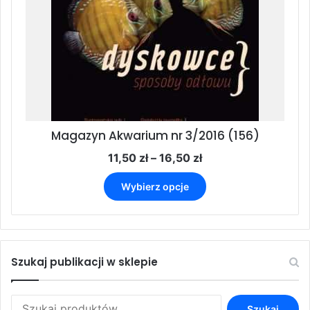
stronie
produktu
Magazyn Akwarium nr 3/2016 (156)
Zakres
11,50
zł
–
16,50
zł
cen:
Ten
od
Wybierz opcje
produkt
11,50 zł
ma
do
wiele
16,50 zł
wariantów.
Opcje
Szukaj publikacji w sklepie
można
wybrać
na
Szukaj:
Szukaj
stronie