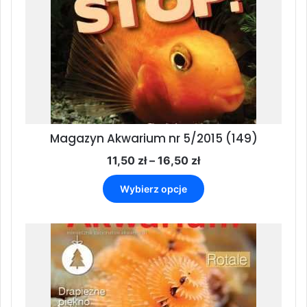
Magazyn Akwarium nr 5/2015 (149)
Zakres
11,50
zł
–
16,50
zł
cen:
Ten
od
Wybierz opcje
produkt
11,50 zł
ma
do
wiele
16,50 zł
wariantów.
Opcje
można
wybrać
na