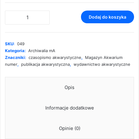
ilość
Dodaj do koszyka
Magazyn
Akwarium
nr
2/2006
SKU:
049
(49)
Kategoria:
Archiwalia mA
Znaczniki:
czasopismo akwarystyczne
,
Magazyn Akwarium
numer
,
publikacja akwarystyczna
,
wydawnictwo akwarystyczne
Opis
Informacje dodatkowe
Opinie (0)