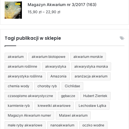
22,90 zł
od
Magazyn Akwarium nr 3/2017 (163)
15,90 zł
Zakres
15,90
zł
–
22,90
zł
do
cen:
22,90 zł
od
15,90 zł
do
Tagi publikacji w sklepie
22,90 zł
akwarium
akwarium biotopowe
akwarium morskie
akwarium roślinne
akwarystyka
akwarystyka morska
akwarystyka roślinna
Amazonia
aranżacja akwarium
chemia wody
choroby ryb
Cichlidae
czasopismo akwarystyczne
gębacze
Hubert Zientek
karmienie ryb
krewetki akwariowe
Lechosław Łątka
Magazyn Akwarium numer
Malawi akwarium
małe ryby akwariowe
nanoakwarium
oczko wodne