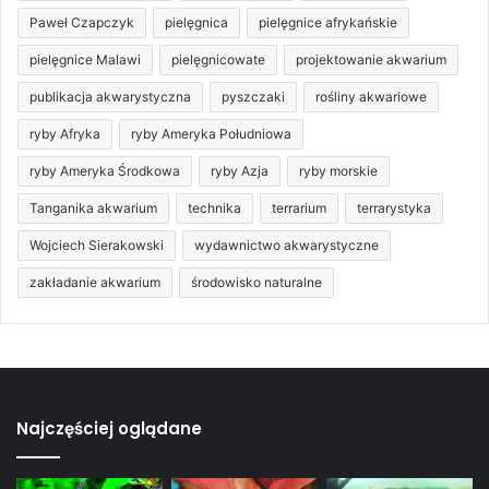
Paweł Czapczyk
pielęgnica
pielęgnice afrykańskie
pielęgnice Malawi
pielęgnicowate
projektowanie akwarium
publikacja akwarystyczna
pyszczaki
rośliny akwariowe
ryby Afryka
ryby Ameryka Południowa
ryby Ameryka Środkowa
ryby Azja
ryby morskie
Tanganika akwarium
technika
terrarium
terrarystyka
Wojciech Sierakowski
wydawnictwo akwarystyczne
zakładanie akwarium
środowisko naturalne
Najczęściej oglądane