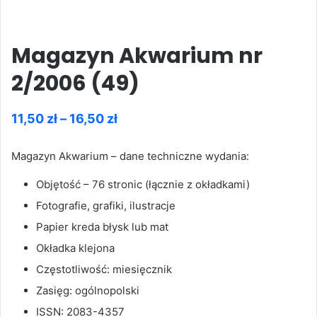
Magazyn Akwarium nr
2/2006 (49)
Zakres
11,50
zł
–
16,50
zł
cen:
Magazyn Akwarium – dane techniczne wydania:
od
11,50 zł
Objętość – 76 stronic (łącznie z okładkami)
do
Fotografie, grafiki, ilustracje
16,50 zł
Papier kreda błysk lub mat
Okładka klejona
Częstotliwość: miesięcznik
Zasięg: ogólnopolski
ISSN: 2083-4357