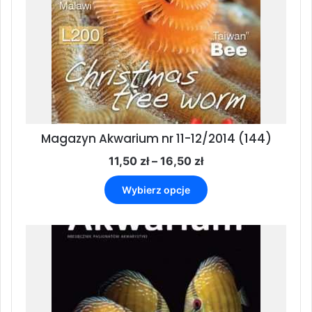
stronie
produktu
Magazyn Akwarium nr 11-12/2014 (144)
Zakres
11,50
zł
–
16,50
zł
cen:
Ten
od
Wybierz opcje
produkt
11,50 zł
ma
do
wiele
16,50 zł
wariantów.
Opcje
można
wybrać
na