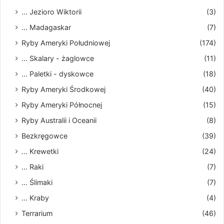
... Jezioro Wiktorii
(3)
... Madagaskar
(7)
Ryby Ameryki Południowej
(174)
... Skalary - żaglowce
(11)
... Paletki - dyskowce
(18)
Ryby Ameryki Środkowej
(40)
Ryby Ameryki Północnej
(15)
Ryby Australii i Oceanii
(8)
Bezkręgowce
(39)
... Krewetki
(24)
... Raki
(7)
... Ślimaki
(7)
... Kraby
(4)
Terrarium
(46)