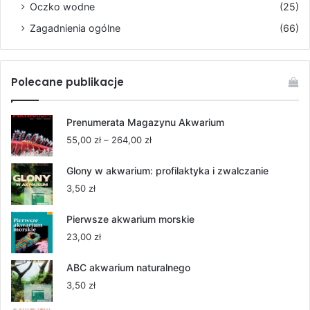
Oczko wodne
(25)
Zagadnienia ogólne
(66)
Polecane publikacje
Prenumerata Magazynu Akwarium
Zakres
55,00
zł
–
264,00
zł
cen:
od
Glony w akwarium: profilaktyka i zwalczanie
55,00 zł
3,50
zł
do
264,00 zł
Pierwsze akwarium morskie
23,00
zł
ABC akwarium naturalnego
3,50
zł