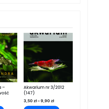
 –
Akwarium nr 3/2012
wość
(147)
Zakres
Zakres
3,50
zł
–
9,90
zł
cen:
cen:
Ten
Ten