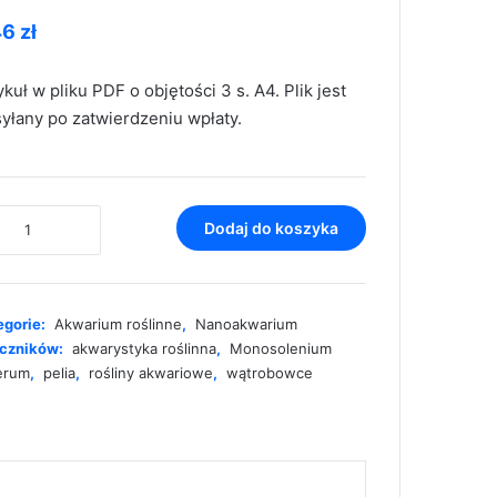
46
zł
ykuł w pliku PDF o objętości 3 s. A4. Plik jest
yłany po zatwierdzeniu wpłaty.
ć
Dodaj do koszyka
a
nosolenium
erum)
egorie:
Akwarium roślinne
,
Nanoakwarium
czników:
akwarystyka roślinna
,
Monosolenium
erum
,
pelia
,
rośliny akwariowe
,
wątrobowce