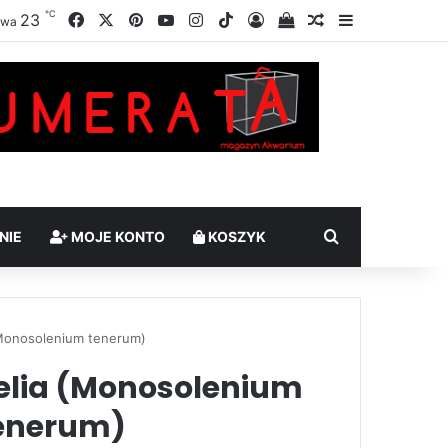
℃
Facebook
X
Pinterest
YouTube
Instagram
TikTok
23
Zaloguj
Sprawdź swój kosz
Losowy artykuł
Sidebar
awa
Szukaj
NIE
MOJE KONTO
KOSZYK
(Monosolenium tenerum)
elia (Monosolenium
enerum)