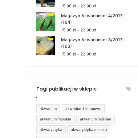
15,90 zł
Zakres
15,90
zł
–
22,90
zł
do
cen:
22,90 zł
Magazyn Akwarium nr 4/2017
od
(164)
15,90 zł
Zakres
15,90
zł
–
22,90
zł
do
cen:
22,90 zł
Magazyn Akwarium nr 3/2017
od
(163)
15,90 zł
Zakres
15,90
zł
–
22,90
zł
do
cen:
22,90 zł
od
15,90 zł
do
22,90 zł
Tagi publikacji w sklepie
akwarium
akwarium biotopowe
akwarium morskie
akwarium roślinne
akwarystyka
akwarystyka morska