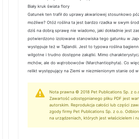
Biały kruk świata flory
Gatunek ten trafił do uprawy akwariowej stosunkowo późn
możliwe? Otóż roślina ta jest bardzo rzadka w swym środ
dziś na dobrą sprawę nie wiadomo, jaki dokładnie jest za
potwierdzono izolowane stanowiska tego gatunku w Japon
występuje też w Tajlandii. Jest to typowa roślina bagien
wilgotne i trudno dostępne zakątki. Mimo charakterysty
mchów, ale do wątrobowców (Marchantiophyta). Co więcej
relikt występujący na Ziemi w niezmienionym stanie od wi
Nota prawna © 2018 Pet Publications Sp. z o.
Zawartość udostępnianego pliku PDF jest war
autorskim. Reprodukcja całości lub części zaw
zgody firmy Pet Publications Sp. z o.o. Odbio
na urządzeniach, których jest właścicielem i n