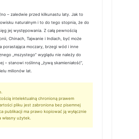
o – zaledwie przed kilkunastu laty. Jak to
owisku naturalnym i to do tego stopnia, że do
sięg jej występowania. Z całą pewnością
ii, Chinach, Tajwanie i Indiach, być może
na porastająca moczary, brzegi wód i inne
cznego „mszystego” wyglądu nie należy do
 – stanowi roślinną „żywą skamieniałość”,
elu milionów lat.
o.
tością intelektualną chronioną prawem
artości pliku jest zabroniona bez pisemnej
rca publikacji ma prawo kopiować ją wyłącznie
a własny użytek.