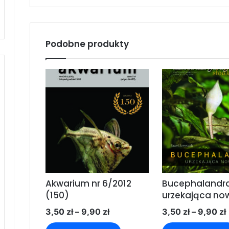
Podobne produkty
Akwarium nr 6/2012
Bucephalandra
(150)
urzekająca no
Zakres
3,50
zł
–
9,90
zł
3,50
zł
–
9,90
zł
cen:
Ten