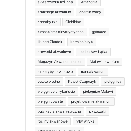
akwarystyka roślinna
Amazonia
aranżacja akwarium
chemia wody
choroby ryb
Cichlidae
czasopismo akwarystyczne
gębacze
Hubert Zientek
karmienie ryb
krewetki akwariowe
Lechosław Łątka
Magazyn Akwarium numer
Malawi akwarium
małe ryby akwariowe
nanoakwarium
oczko wodne
Paweł Czapczyk
pielęgnica
pielęgnice afrykańskie
pielęgnice Malawi
pielęgnicowate
projektowanie akwarium
publikacja akwarystyczna
pyszczaki
rośliny akwariowe
ryby Afryka