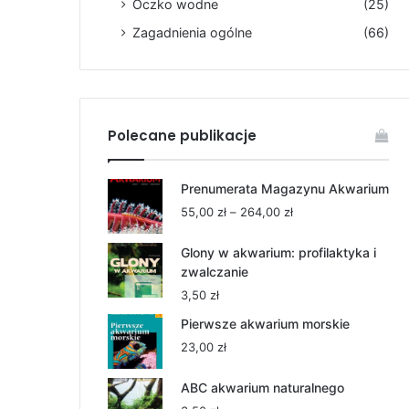
Oczko wodne
(25)
Zagadnienia ogólne
(66)
Polecane publikacje
Prenumerata Magazynu Akwarium
Zakres
55,00
zł
–
264,00
zł
cen:
od
Glony w akwarium: profilaktyka i
55,00 zł
zwalczanie
do
3,50
zł
264,00 zł
Pierwsze akwarium morskie
23,00
zł
ABC akwarium naturalnego