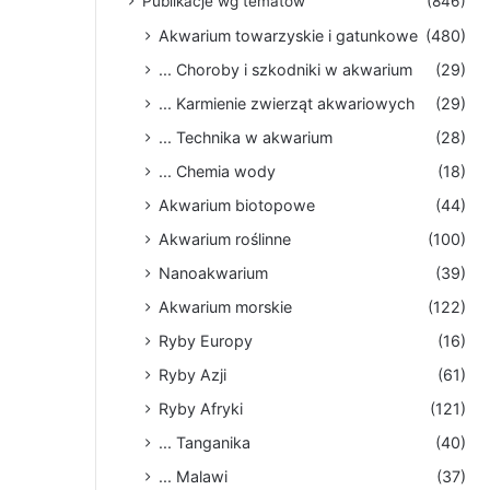
Publikacje wg tematów
(846)
Akwarium towarzyskie i gatunkowe
(480)
... Choroby i szkodniki w akwarium
(29)
... Karmienie zwierząt akwariowych
(29)
... Technika w akwarium
(28)
... Chemia wody
(18)
Akwarium biotopowe
(44)
Akwarium roślinne
(100)
Nanoakwarium
(39)
Akwarium morskie
(122)
Ryby Europy
(16)
Ryby Azji
(61)
Ryby Afryki
(121)
... Tanganika
(40)
... Malawi
(37)