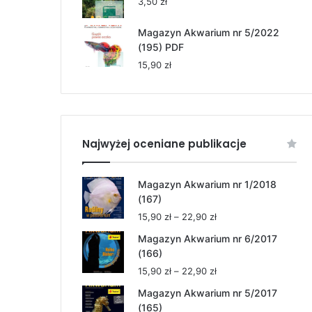
3,50
zł
Magazyn Akwarium nr 5/2022
(195) PDF
15,90
zł
Najwyżej oceniane publikacje
Magazyn Akwarium nr 1/2018
(167)
Zakres
15,90
zł
–
22,90
zł
cen:
Magazyn Akwarium nr 6/2017
od
(166)
15,90 zł
Zakres
15,90
zł
–
22,90
zł
do
cen:
22,90 zł
Magazyn Akwarium nr 5/2017
od
(165)