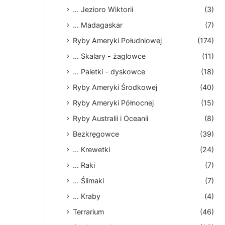
... Jezioro Wiktorii
(3)
... Madagaskar
(7)
Ryby Ameryki Południowej
(174)
... Skalary - żaglowce
(11)
... Paletki - dyskowce
(18)
Ryby Ameryki Środkowej
(40)
Ryby Ameryki Północnej
(15)
Ryby Australii i Oceanii
(8)
Bezkręgowce
(39)
... Krewetki
(24)
... Raki
(7)
... Ślimaki
(7)
... Kraby
(4)
Terrarium
(46)