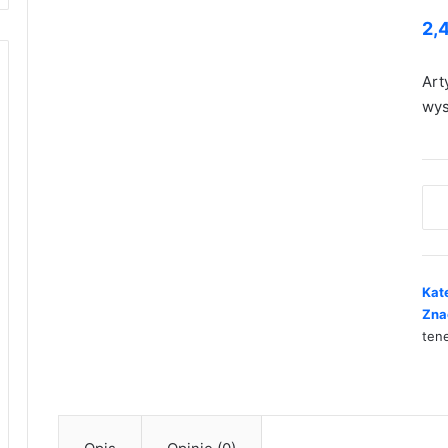
2,
Art
wys
iloś
Peli
(Mo
ten
Kat
Zna
ten