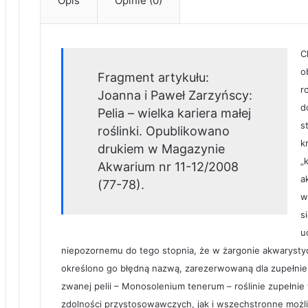
Opis
Opinie (0)
C
o
Fragment artykułu:
r
Joanna i Paweł Zarzyńscy:
d
Pelia – wielka kariera małej
s
roślinki. Opublikowano
k
drukiem w Magazynie
„
Akwarium nr 11-12/2008
a
(77-78).
w
s
u
niepozornemu do tego stopnia, że w żargonie akwarysty
określono go błędną nazwą, zarezerwowaną dla zupełnie i
zwanej pelii – Monosolenium tenerum – roślinie zupełnie 
zdolności przystosowawczych, jak i wszechstronne możl