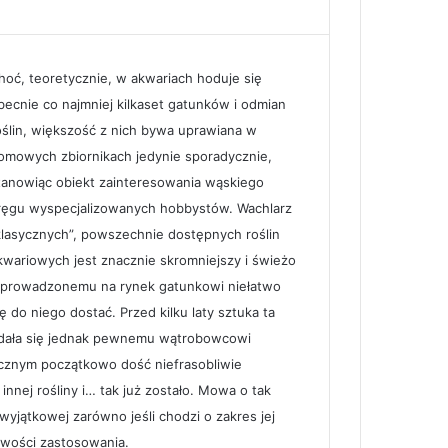
hoć, teoretycznie, w akwariach hoduje się
becnie co najmniej kilkaset gatunków i odmian
oślin, większość z nich bywa uprawiana w
omowych zbiornikach jedynie sporadycznie,
tanowiąc obiekt zainteresowania wąskiego
ręgu wyspecjalizowanych hobbystów. Wachlarz
klasycznych”, powszechnie dostępnych roślin
kwariowych jest znacznie skromniejszy i świeżo
prowadzonemu na rynek gatunkowi niełatwo
ię do niego dostać. Przed kilku laty sztuka ta
dała się jednak pewnemu wątrobowcowi
cznym początkowo dość niefrasobliwie
nnej rośliny i… tak już zostało. Mowa o tak
wyjątkowej zarówno jeśli chodzi o zakres jej
iwości zastosowania.