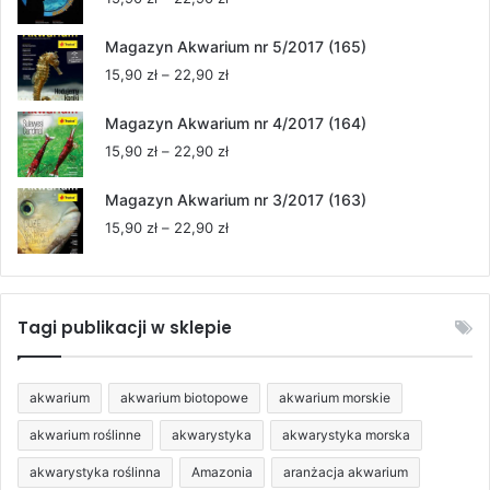
do
cen:
22,90 zł
od
Magazyn Akwarium nr 5/2017 (165)
15,90 zł
Zakres
15,90
zł
–
22,90
zł
do
cen:
22,90 zł
od
Magazyn Akwarium nr 4/2017 (164)
15,90 zł
Zakres
15,90
zł
–
22,90
zł
do
cen:
22,90 zł
od
Magazyn Akwarium nr 3/2017 (163)
15,90 zł
Zakres
15,90
zł
–
22,90
zł
do
cen:
22,90 zł
od
15,90 zł
do
Tagi publikacji w sklepie
22,90 zł
akwarium
akwarium biotopowe
akwarium morskie
akwarium roślinne
akwarystyka
akwarystyka morska
akwarystyka roślinna
Amazonia
aranżacja akwarium