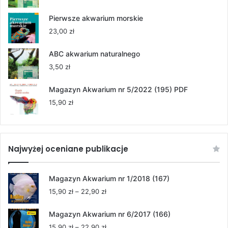
do
264,00 zł
Pierwsze akwarium morskie
23,00
zł
ABC akwarium naturalnego
3,50
zł
Magazyn Akwarium nr 5/2022 (195) PDF
15,90
zł
Najwyżej oceniane publikacje
Magazyn Akwarium nr 1/2018 (167)
Zakres
15,90
zł
–
22,90
zł
cen:
od
Magazyn Akwarium nr 6/2017 (166)
15,90 zł
Zakres
15,90
zł
–
22,90
zł