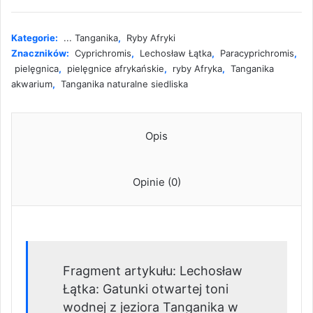
rodzajów
Cyprichromis
Kategorie:
... Tanganika
,
Ryby Afryki
i
Znaczników:
Cyprichromis
,
Lechosław Łątka
,
Paracyprichromis
,
Paracyprichromis
pielęgnica
,
pielęgnice afrykańskie
,
ryby Afryka
,
Tanganika
w
akwarium
,
Tanganika naturalne siedliska
akwarium
Tanganika
Opis
Opinie (0)
Fragment artykułu: Lechosław
Łątka: Gatunki otwartej toni
wodnej z jeziora Tanganika w