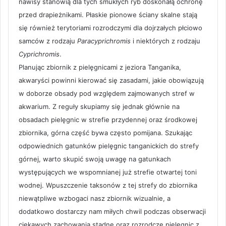
nawisy stanowią dla tych smukłych ryb doskonałą ochronę
przed drapieżnikami. Płaskie pionowe ściany skalne stają
się również terytoriami rozrodczymi dla dojrzałych płciowo
samców z rodzaju
Paracyprichromis
i niektórych z rodzaju
Cyprichromis
.
Planując zbiornik z pielęgnicami z jeziora Tanganika,
akwaryści powinni kierować się zasadami, jakie obowiązują
w doborze obsady pod względem zajmowanych stref w
akwarium. Z reguły skupiamy się jednak głównie na
obsadach pielęgnic w strefie przydennej oraz środkowej
zbiornika, górna część bywa często pomijana. Szukając
odpowiednich gatunków pielęgnic tanganickich do strefy
górnej, warto skupić swoją uwagę na gatunkach
występujących we wspomnianej już strefie otwartej toni
wodnej. Wpuszczenie taksonów z tej strefy do zbiornika
niewątpliwe wzbogaci nasz zbiornik wizualnie, a
dodatkowo dostarczy nam miłych chwil podczas obserwacji
ciekawych zachowania stadne oraz rozrodcze pielęgnic z