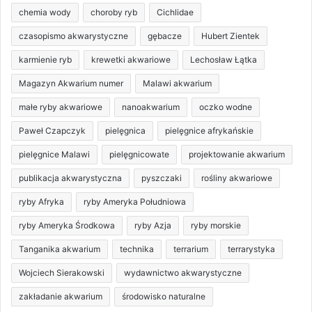
chemia wody
choroby ryb
Cichlidae
czasopismo akwarystyczne
gębacze
Hubert Zientek
karmienie ryb
krewetki akwariowe
Lechosław Łątka
Magazyn Akwarium numer
Malawi akwarium
małe ryby akwariowe
nanoakwarium
oczko wodne
Paweł Czapczyk
pielęgnica
pielęgnice afrykańskie
pielęgnice Malawi
pielęgnicowate
projektowanie akwarium
publikacja akwarystyczna
pyszczaki
rośliny akwariowe
ryby Afryka
ryby Ameryka Południowa
ryby Ameryka Środkowa
ryby Azja
ryby morskie
Tanganika akwarium
technika
terrarium
terrarystyka
Wojciech Sierakowski
wydawnictwo akwarystyczne
zakładanie akwarium
środowisko naturalne