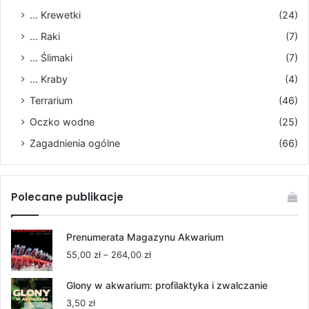
... Krewetki
(24)
... Raki
(7)
... Ślimaki
(7)
... Kraby
(4)
Terrarium
(46)
Oczko wodne
(25)
Zagadnienia ogólne
(66)
Polecane publikacje
Prenumerata Magazynu Akwarium
Zakres
55,00
zł
–
264,00
zł
cen:
od
Glony w akwarium: profilaktyka i zwalczanie
55,00 zł
3,50
zł