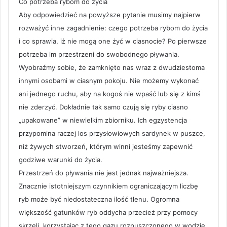
Co potrzeba rybom do życia
Aby odpowiedzieć na powyższe pytanie musimy najpierw
rozważyć inne zagadnienie: czego potrzeba rybom do życia
i co sprawia, iż nie mogą one żyć w ciasnocie? Po pierwsze
potrzeba im przestrzeni do swobodnego pływania.
Wyobraźmy sobie, że zamknięto nas wraz z dwudziestoma
innymi osobami w ciasnym pokoju. Nie możemy wykonać
ani jednego ruchu, aby na kogoś nie wpaść lub się z kimś
nie zderzyć. Dokładnie tak samo czują się ryby ciasno
„upakowane” w niewielkim zbiorniku. Ich egzystencja
przypomina raczej los przysłowiowych sardynek w puszce,
niż żywych stworzeń, którym winni jesteśmy zapewnić
godziwe warunki do życia.
Przestrzeń do pływania nie jest jednak najważniejsza.
Znacznie istotniejszym czynnikiem ograniczającym liczbę
ryb może być niedostateczna ilość tlenu. Ogromna
większość gatunków ryb oddycha przecież przy pomocy
skrzeli, korzystając z tego gazu rozpuszczonego w wodzie.