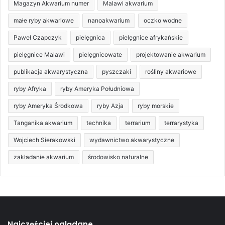
Magazyn Akwarium numer
Malawi akwarium
małe ryby akwariowe
nanoakwarium
oczko wodne
Paweł Czapczyk
pielęgnica
pielęgnice afrykańskie
pielęgnice Malawi
pielęgnicowate
projektowanie akwarium
publikacja akwarystyczna
pyszczaki
rośliny akwariowe
ryby Afryka
ryby Ameryka Południowa
ryby Ameryka Środkowa
ryby Azja
ryby morskie
Tanganika akwarium
technika
terrarium
terrarystyka
Wojciech Sierakowski
wydawnictwo akwarystyczne
zakładanie akwarium
środowisko naturalne
Najczęściej oglądane