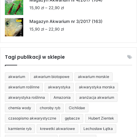
15,90 zł
Zakres
15,90
zł
–
22,90
zł
do
cen:
22,90 zł
od
Magazyn Akwarium nr 3/2017 (163)
15,90 zł
Zakres
15,90
zł
–
22,90
zł
do
cen:
22,90 zł
od
15,90 zł
do
Tagi publikacji w sklepie
22,90 zł
akwarium
akwarium biotopowe
akwarium morskie
akwarium roślinne
akwarystyka
akwarystyka morska
akwarystyka roślinna
Amazonia
aranżacja akwarium
chemia wody
choroby ryb
Cichlidae
czasopismo akwarystyczne
gębacze
Hubert Zientek
karmienie ryb
krewetki akwariowe
Lechosław Łątka