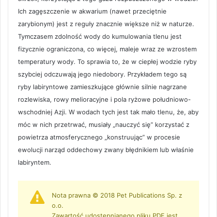
Ich zagęszczenie w akwarium (nawet przeciętnie
zarybionym) jest z reguły znacznie większe niż w naturze.
Tymczasem zdolność wody do kumulowania tlenu jest
fizycznie ograniczona, co więcej, maleje wraz ze wzrostem
temperatury wody. To sprawia to, że w ciepłej wodzie ryby
szybciej odczuwają jego niedobory. Przykładem tego są
ryby labiryntowe zamieszkujące głównie silnie nagrzane
rozlewiska, rowy melioracyjne i pola ryżowe południowo-
wschodniej Azji. W wodach tych jest tak mało tlenu, że, aby
móc w nich przetrwać, musiały „nauczyć się” korzystać z
powietrza atmosferycznego „konstruując” w procesie
ewolucji narząd oddechowy zwany błędnikiem lub właśnie
labiryntem.
Nota prawna © 2018 Pet Publications Sp. z
o.o.
Zawartość udostępnianego pliku PDF jest