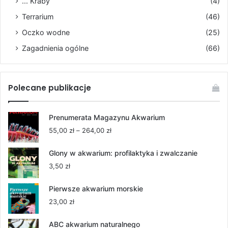
... Kraby
(4)
Terrarium
(46)
Oczko wodne
(25)
Zagadnienia ogólne
(66)
Polecane publikacje
Prenumerata Magazynu Akwarium
Zakres
55,00
zł
–
264,00
zł
cen:
od
Glony w akwarium: profilaktyka i zwalczanie
55,00 zł
3,50
zł
do
264,00 zł
Pierwsze akwarium morskie
23,00
zł
ABC akwarium naturalnego