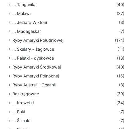
... Tanganika
(40)
... Malawi
(37)
... Jezioro Wiktorii
(3)
... Madagaskar
(7)
Ryby Ameryki Południowej
(174)
... Skalary - żaglowce
(11)
... Paletki - dyskowce
(18)
Ryby Ameryki Środkowej
(40)
Ryby Ameryki Północnej
(15)
Ryby Australii i Oceanii
(8)
Bezkręgowce
(39)
... Krewetki
(24)
... Raki
(7)
... Ślimaki
(7)