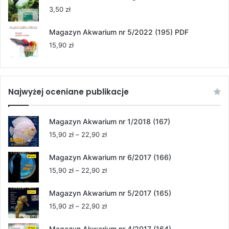
3,50
zł
Magazyn Akwarium nr 5/2022 (195) PDF
15,90
zł
Najwyżej oceniane publikacje
Magazyn Akwarium nr 1/2018 (167)
Zakres
15,90
zł
–
22,90
zł
cen:
od
Magazyn Akwarium nr 6/2017 (166)
15,90 zł
Zakres
15,90
zł
–
22,90
zł
do
cen:
22,90 zł
od
Magazyn Akwarium nr 5/2017 (165)
15,90 zł
Zakres
15,90
zł
–
22,90
zł
do
cen:
22,90 zł
od
Magazyn Akwarium nr 4/2017 (164)