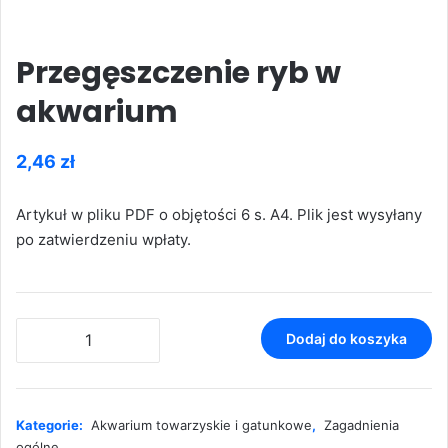
Przegęszczenie ryb w
akwarium
2,46
zł
Artykuł w pliku PDF o objętości 6 s. A4. Plik jest wysyłany
po zatwierdzeniu wpłaty.
ilość
Dodaj do koszyka
Przegęszczenie
ryb
w
akwarium
Kategorie:
Akwarium towarzyskie i gatunkowe
,
Zagadnienia
ogólne