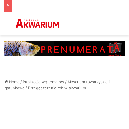
Menu
Home
/
Publikacje wg tematów
/
Akwarium towarzyskie i
gatunkowe
/
Przegęszczenie ryb w akwarium